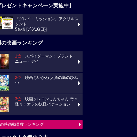
プレゼントキャンペーン実施中】
『グレイ・ミッション』アクリルス
タンド
5名様 [〆8/16(日)]
週の映画ランキング
1位
スパイダーマン：ブランド・
ニュー・デイ
2位
映画ちいかわ 人魚の島のひみ
つ
3位
映画クレヨンしんちゃん 奇々
怪々！オラの妖怪バケ～ション
の映画動員数ランキング