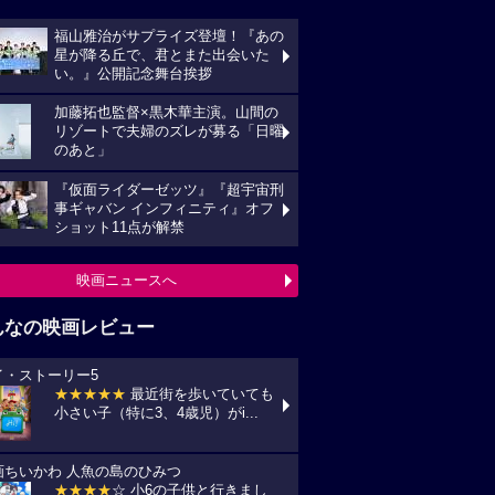
福山雅治がサプライズ登壇！『あの
星が降る丘で、君とまた出会いた
い。』公開記念舞台挨拶
加藤拓也監督×黒木華主演。山間の
リゾートで夫婦のズレが募る「日曜
のあと」
『仮面ライダーゼッツ』『超宇宙刑
事ギャバン インフィニティ』オフ
ショット11点が解禁
映画ニュースへ
んなの映画レビュー
イ・ストーリー5
★★★★★
最近街を歩いていても
小さい子（特に3、4歳児）がi...
画ちいかわ 人魚の島のひみつ
★★★★
☆ 小6の子供と行きまし