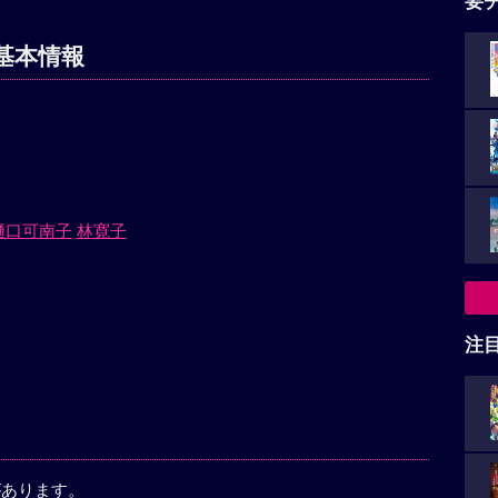
要
基本情報
樋口可南子
林寛子
注
があります。