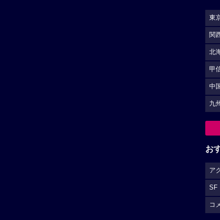
東
関
北
甲
中
九
お
ア
SF
コ