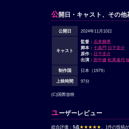
公
開日・キャスト、その他
公開日
2024年11月10日
監督
：
石井輝男
脚本
：
七条門
日下圭介
キャスト
原作
：
日下圭介
出演
：
田中健
松尾嘉代
制作国
日本（1979）
上映時間
97分
(C)国際放映
ユ
ーザーレビュー
総合評価：
5点
★★★★★
、1件の投稿