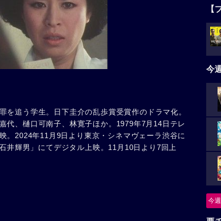
【
今
罪を追う学生。日下圭介の乱歩賞受賞作のドラマ化。
代、樋口可南子、林寛子ほか。1979年7月14日テレ
。2024年11月9日より東京・シネマヴェーラ渋谷に
ュ石井輝男」にてデジタル上映。11月10日より7回上
今週