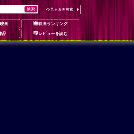
今見る映画検索
の映画
映画ランキング
作品
レビューを読む