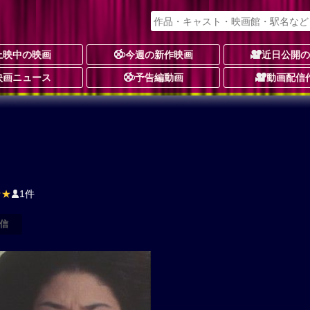
上映中の映画
今週の新作映画
近日公開
映画ニュース
予告編動画
動画配信
★★
1件
信