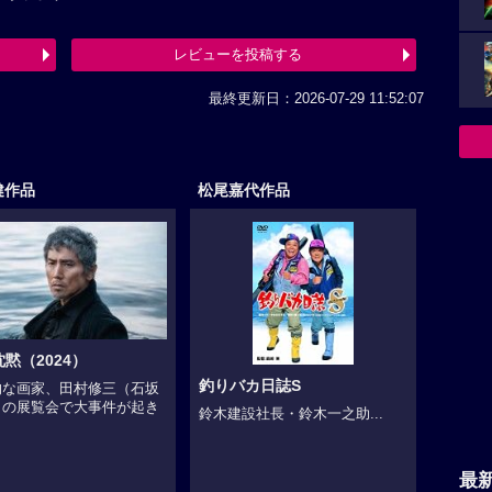
レビューを投稿する
最終更新日：2026-07-29 11:52:07
健作品
松尾嘉代作品
黙（2024）
釣りバカ日誌S
的な画家、田村修三（石坂
）の展覧会で大事件が起き
鈴木建設社長・鈴木一之助...
.
最