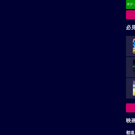
#デ
必
映
都道