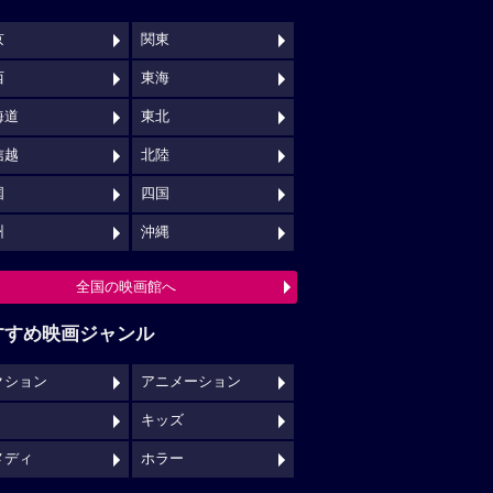
京
関東
西
東海
海道
東北
信越
北陸
国
四国
州
沖縄
全国の映画館へ
すすめ映画ジャンル
クション
アニメーション
キッズ
メディ
ホラー