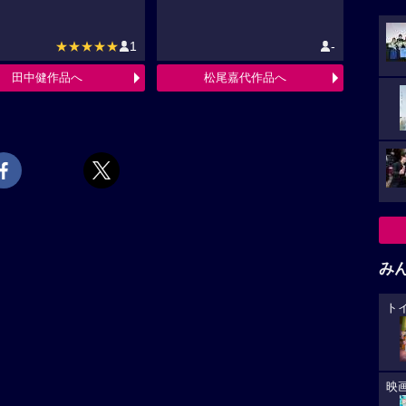
★★★★★
1
-
田中健作品へ
松尾嘉代作品へ
み
ト
映