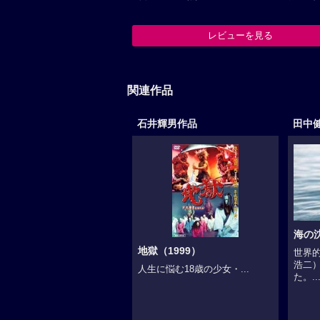
レビューを見る
関連作品
石井輝男作品
田中
海の沈
地獄（1999）
世界
浩二
人生に悩む18歳の少女・...
た。..