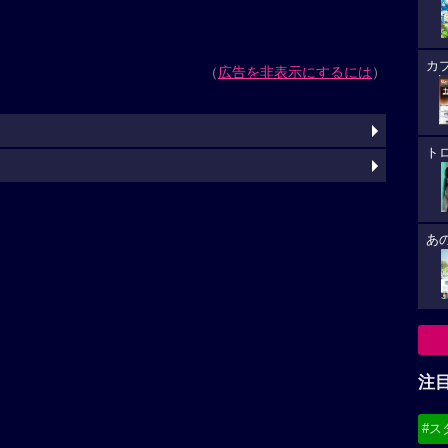
カ
（
広告を非表示にするには
）
ト
あ
注
#ス