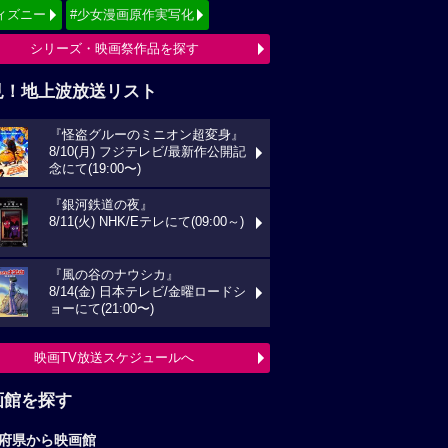
ィズニー
#少女漫画原作実写化
シリーズ・映画祭作品を探す
見！地上波放送リスト
『怪盗グルーのミニオン超変身』
8/10(月) フジテレビ/最新作公開記
念にて(19:00〜)
『銀河鉄道の夜』
8/11(火) NHK/Eテレにて(09:00～)
『風の谷のナウシカ』
8/14(金) 日本テレビ/金曜ロードシ
ョーにて(21:00〜)
映画TV放送スケジュールへ
画館を探す
府県から映画館