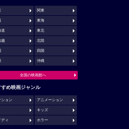
京
関東
西
東海
海道
東北
信越
北陸
国
四国
州
沖縄
全国の映画館へ
すすめ映画ジャンル
クション
アニメーション
キッズ
メディ
ホラー