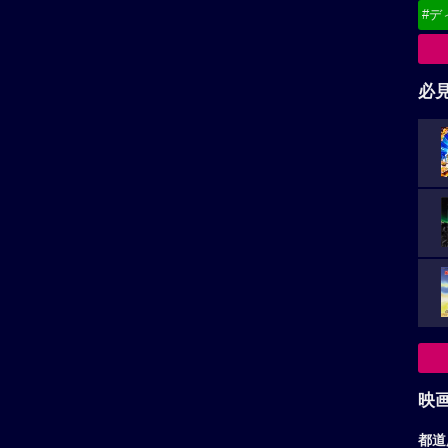
#デ
必
映
都道