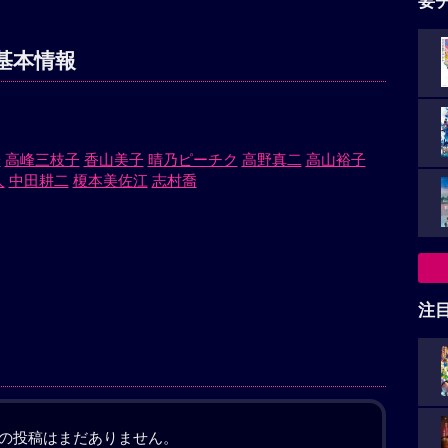
要
基本情報
子
高峰三枝子
香山美子
晴乃ピーチク
高野真二
高山裕子
人
中田耕二
榎本美佐江
志村喬
注
の投稿はまだありません。