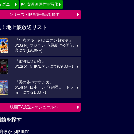
ィズニー
#少女漫画原作実写化
シリーズ・映画祭作品を探す
見！地上波放送リスト
『怪盗グルーのミニオン超変身』
8/10(月) フジテレビ/最新作公開記
念にて(19:00〜)
『銀河鉄道の夜』
8/11(火) NHK/Eテレにて(09:00～)
『風の谷のナウシカ』
8/14(金) 日本テレビ/金曜ロードシ
ョーにて(21:00〜)
映画TV放送スケジュールへ
画館を探す
府県から映画館