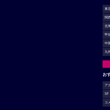
東
関
北
甲
中
九
お
ア
SF
コ