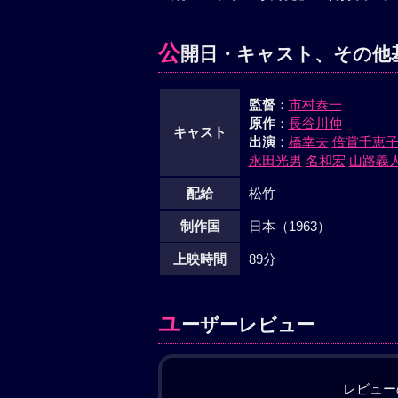
公
開日・キャスト、その他
監督
：
市村泰一
原作
：
長谷川伸
キャスト
出演
：
橋幸夫
倍賞千恵
永田光男
名和宏
山路義
配給
松竹
制作国
日本（1963）
上映時間
89分
ユ
ーザーレビュー
レビュー