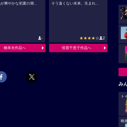
が爽やかな初夏の潮...
そう遠くない未来。生まれ...
-
★★★★
☆
2
橋幸夫作品へ
倍賞千恵子作品へ
み
ト
映