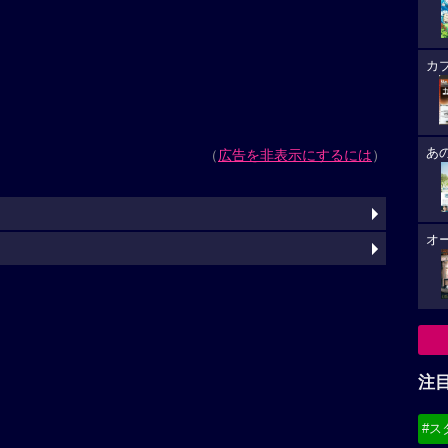
カ
あ
（
広告を非表示にするには
）
オ
注
#ス