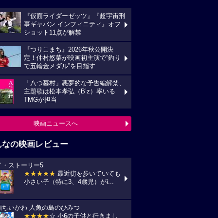
『仮面ライダーゼッツ』『超宇宙刑
事ギャバン インフィニティ』オフ
ショット11点が解禁
『つりこまち』2026年秋公開決
定！仲村悠菜が映画初主演で“釣り
で五輪金メダル”を目指す
「八つ墓村」悪夢的な予告編解禁、
主題歌は松本孝弘（B’z）率いる
TMGが担当
映画ニュースへ
んなの映画レビュー
イ・ストーリー5
★★★★★
最近街を歩いていても
小さい子（特に3、4歳児）がi...
画ちいかわ 人魚の島のひみつ
★★★★
☆ 小6の子供と行きまし