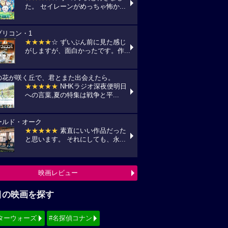
た。 セイレーンがめっちゃ怖か...
プリコン・1
★★★★
☆ ずいぶん前に見た感じ
がしますが、面白かったです。作...
の花が咲く丘で、君とまた出会えたら。
★★★★★
NHKラジオ深夜便明日
への言葉,夏の特集は戦争と平...
ールド・オーク
★★★★★
素直にいい作品だった
と思います。 それにしても、永...
映画レビュー
目の映画を探す
ターウォーズ
#名探偵コナン