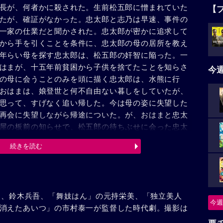
長が、何者かに殺された。生前松五郎に憎まれていた
【
たが、確証がなかった。忠太郎と志乃は早速、事件の
一家の仕業だと聞かされた。忠太郎が密かに追求して
から手を引くことを条件に、忠太郎の母の居所を教え
年らい母を探す忠太郎は、松五郎の奸智に陥った。一
はまが、十五年前貧困から子供を捨てたことを知らさ
今
の母に会うことのみを頭に描く忠太郎は、水熊に行
おはまは、娘登世と何不自由ない暮しをしていたが、
思って、すげなく追い帰した。今は母の姿に失望した
再会に失望しながら帰途についた。が、おはまと忠太
屋の板前の知らせで、松五郎の待ちぶせに会った忠太
いていた。兄忠太郎を追う登世の声も、今は、愛情に
続きを読む
郎は、志乃と旅立った。瞼の母が忠太郎をいつまでも
より、鈴木兵吾、「舞妓はん」の元持栄美、「独立美人
今週
消えたあいつ」の市村泰一が監督した時代劇。撮影は