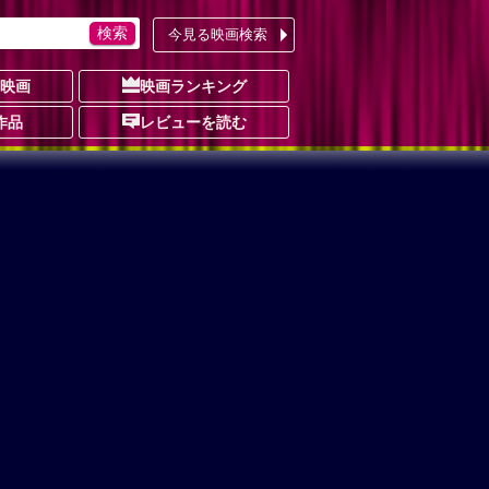
今見る映画検索
の映画
映画ランキング
作品
レビューを読む