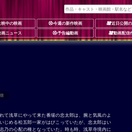
上映中の映画
今週の新作映画
近日公開
映画ニュース
予告編動画
動画配信
信
れて浅草にやって来た番場の忠太郎は、腕と気風のよ
いじめる松五郎一家がはびこっていたが、忠太郎はい
志乃の心配の種となっていた。時も時、浅草寺境内に