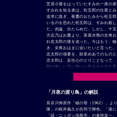
芝居小屋をはっていたすみれ一座の座
すみれを知る者は、松五郎の仕業とみ
追求に急ぎ、夜鷹のおたみから松五郎
いるのを恐れた松五郎は、すみれ殺し
た。勿論、出たらめだ。しかし、十五
方志乃はお鷹より、茶屋水熊の女将お
れ忠太郎の後を追った。今はもう、瞼
き、女将おはまに会いたいと言った。
忠太郎の強要を、財産めあてのものと
忠太郎は、反抗心のとりことなって、
郎の激しい言い争いに気をきかせた茶
郎は、怒りをぶちまけるように剣を抜
かられて後を追う母の声もなく、忠太
励ますのだった。
「月夜の渡り鳥」の解説
長谷川伸原作「瞼の母（1962）」
隊」の桜井義久が共同で脚色、「港に
「続・ニッポン珍商売」の倉持友一。