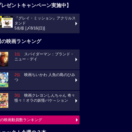
プレゼントキャンペーン実施中】
『グレイ・ミッション』アクリルス
タンド
5名様 [〆8/16(日)]
週の映画ランキング
1位
スパイダーマン：ブランド・
ニュー・デイ
2位
映画ちいかわ 人魚の島のひみ
つ
3位
映画クレヨンしんちゃん 奇々
怪々！オラの妖怪バケ～ション
の映画動員数ランキング