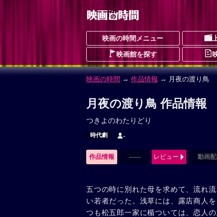
映画の時間メニュー
映画館を探す
映画の時間
→
作品情報
→ 月夜の渡り鳥
月夜の渡り鳥 作品情報
つきよのわたりどり
時代劇
-
作品情報
------
レビュー
動画配
五つの時に別れた母を求めて、流れ流
い若者だった。浅草には、露店商人を
つも松五郎一家に楯ついては、恋人の