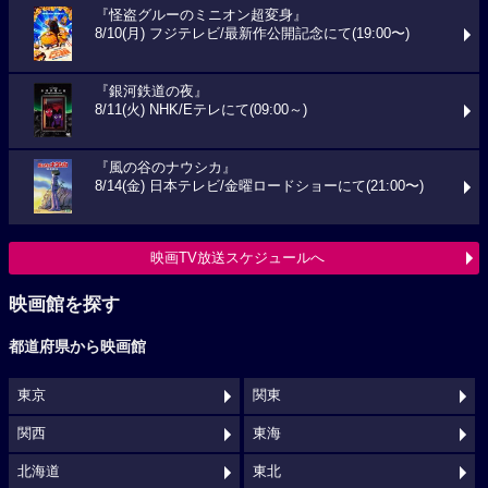
『怪盗グルーのミニオン超変身』
8/10(月) フジテレビ/最新作公開記念にて(19:00〜)
『銀河鉄道の夜』
8/11(火) NHK/Eテレにて(09:00～)
『風の谷のナウシカ』
8/14(金) 日本テレビ/金曜ロードショーにて(21:00〜)
映画TV放送スケジュールへ
映画館を探す
都道府県から映画館
東京
関東
関西
東海
北海道
東北