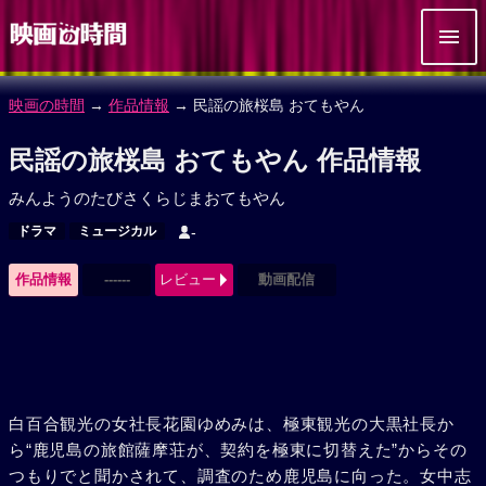
映画の時間
→
作品情報
→ 民謡の旅桜島 おてもやん
民謡の旅桜島 おてもやん 作品情報
みんようのたびさくらじまおてもやん
ドラマ
ミュージカル
-
作品情報
------
レビュー
動画配信
白百合観光の女社長花園ゆめみは、極東観光の大黒社長か
ら“鹿児島の旅館薩摩荘が、契約を極東に切替えた”からその
つもりでと聞かされて、調査のため鹿児島に向った。女中志