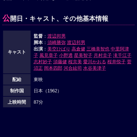
の養子に、修平は白百合観光の養子として、ゆめみと結ばれ
ることになった。おはら祭の中を進む花電車の上に、唄うゆ
公
開日・キャスト、その他基本情報
めみと信太郎、そして咲子、修平の姿が見られた。やがて唄
声が市民の大合唱となって桜島にこだましていった。
監督
：
渡辺邦男
脚本
：
須崎勝弥
渡辺邦男
出演
：
美空ひばり
高倉健
三橋美智也
中里阿津
キャスト
子
風見章子
小野透
星美智子
月村圭子
滝千江子
志村妙子
須藤健
桜京美
愛川かおる
桜井悦子
菅
沼正
岡本四郎
河合絃司
水谷美津子
配給
東映
制作国
日本（1962）
上映時間
87分