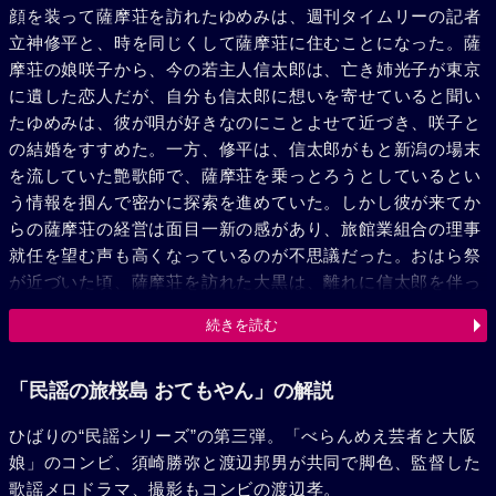
顔を装って薩摩荘を訪れたゆめみは、週刊タイムリーの記者
立神修平と、時を同じくして薩摩荘に住むことになった。薩
摩荘の娘咲子から、今の若主人信太郎は、亡き姉光子が東京
に遺した恋人だが、自分も信太郎に想いを寄せていると聞い
たゆめみは、彼が唄が好きなのにことよせて近づき、咲子と
の結婚をすすめた。一方、修平は、信太郎がもと新潟の場末
を流していた艶歌師で、薩摩荘を乗っとろうとしているとい
う情報を掴んで密かに探索を進めていた。しかし彼が来てか
らの薩摩荘の経営は面目一新の感があり、旅館業組合の理事
就任を望む声も高くなっているのが不思議だった。おはら祭
が近づいた頃、薩摩荘を訪れた大黒は、離れに信太郎を伴っ
て、死んだ光子の恋人はこの俺だと写真をみせつけるのだっ
続きを読む
た。押入にひそんでいたゆめみと、風呂番健太の機転で、大
黒こそ光子を捨てた男であることが判明し、事件は落着し
た。一人になりたいと考えた信太郎は薩摩荘を後にした。熊
「民謡の旅桜島 おてもやん」の解説
本の水前寺公園で信太郎を見たという知らせをきいて、ゆめ
ひばりの“民謡シリーズ”の第三弾。「べらんめえ芸者と大阪
みたちはさらに灯籠祭に賑わう山鹿温泉へ向った。薩摩荘の
娘」のコンビ、須崎勝弥と渡辺邦男が共同で脚色、監督した
特集記事に失敗した修平も山鹿に来ていた。群衆の中で信太
歌謡メロドラマ、撮影もコンビの渡辺孝。
郎を囲んで四人は無事を喜び合った。そして信太郎は薩摩荘