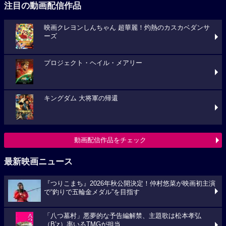
注目の動画配信作品
映画クレヨンしんちゃん 超華麗！灼熱のカスカベダンサ
ーズ
プロジェクト・ヘイル・メアリー
キングダム 大将軍の帰還
動画配信作品をチェック
最新映画ニュース
『つりこまち』2026年秋公開決定！仲村悠菜が映画初主演
で“釣りで五輪金メダル”を目指す
「八つ墓村」悪夢的な予告編解禁、主題歌は松本孝弘
（B’z）率いるTMGが担当