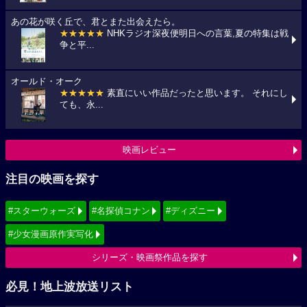
あの花が咲く丘で、君とまた出会えたら。
★★★★★
NHKラジオ深夜便明日への言葉,夏の特集は戦
争と平...
オールド・オーク
★★★★★
素直にいい作品だったと思います。 それにし
ても、永...
映画レビュー
注目の映画を探す
#スターウォーズ
#名探偵コナン
#ディズニー
#少女漫画原作実写化
シリーズ・映画祭作品を探す
必見！地上波放送リスト