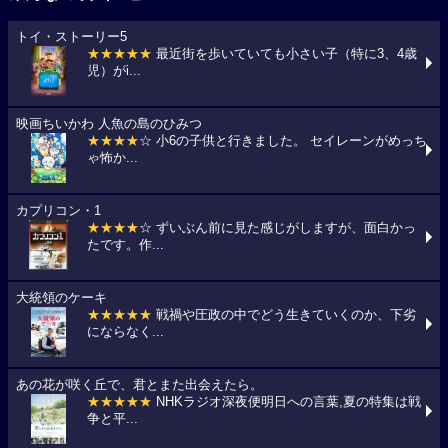
トイ・ストーリー5
★★★★★
最近街を歩いていても小さい子（特に3、4歳
児）がi...
映画ちいかわ 人魚の島のひみつ
★★★★
☆ 小6の子供と行きました。 セイレーンがめっち
ゃ怖か...
カプリコン・1
★★★★
☆ ずいぶん前に見た感じがしますが、面白かっ
たです。作...
大統領のケーキ
★★★★★
戦禍や圧政の中でどう生きていくのか、下劣
にならなく...
あの花が咲く丘で、君とまた出会えたら。
★★★★★
NHKラジオ深夜便明日への言葉,夏の特集は戦
争と平...