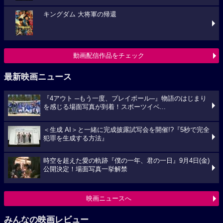
キングダム 大将軍の帰還
動画配信作品をチェック
最新映画ニュース
『4アウト ─もう一度、プレイボール─』物語のはじまり
を感じる場面写真が到着！スポーツイベ...
＜生成 AI＞と一緒に完成披露試写会を開催!?『5秒で完全
犯罪を生成する方法』
時空を超えた愛の軌跡『僕の一年、君の一日』9月4日(金)
公開決定！場面写真一挙解禁
映画ニュースへ
みんなの映画レビュー