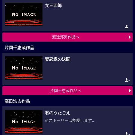
女三四郎
-
渡邊邦男作品へ
片岡千恵蔵作品
妻恋坂の決闘
-
片岡千恵蔵作品へ
高田浩吉作品
君のうたごえ
※ストーリーは割愛します...
-