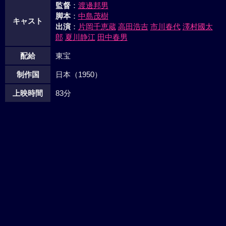
監督
：
渡邊邦男
脚本
：
中島茂樹
キャスト
出演
：
片岡千恵蔵
高田浩吉
市川春代
澤村國太
郎
夏川静江
田中春男
配給
東宝
制作国
日本（1950）
上映時間
83分