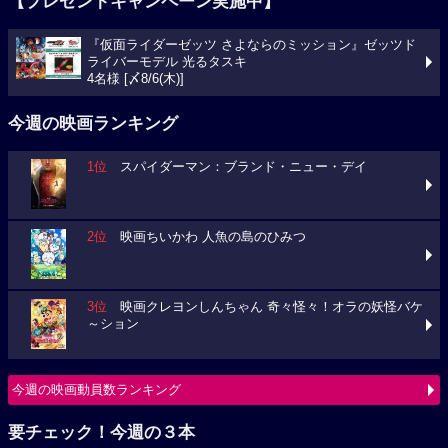
【プレゼントキャンペーン実施中】
『仮面ライダーゼッツ さよならのミッション』ゼッツド
ライバーモデル 光るタスキ
4名様 [〆8/6(木)]
今週の映画ランキング
1位
スパイダーマン：ブランド・ニュー・デイ
2位
映画ちいかわ 人魚の島のひみつ
3位
映画クレヨンしんちゃん 奇々怪々！オラの妖怪バケ
～ション
今週の映画動員数ランキング
要チェック！今週の３本