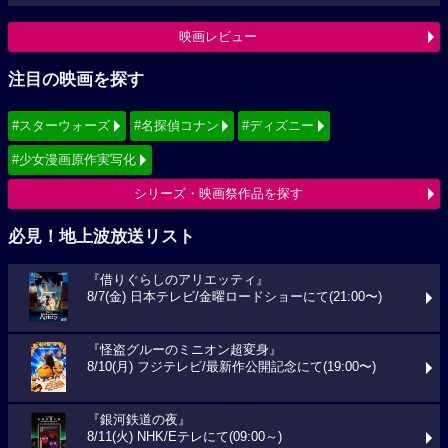
映画レビュー
注目の映画を探す
#スターウォーズ
#名探偵コナン
#ディズニー
#少女漫画原作実写化
シリーズ・映画祭作品を探す
必見！地上波放送リスト
『借りぐらしのアリエッティ』
8/7(金) 日本テレビ/金曜ロードショーにて(21:00〜)
『怪盗グルーのミニオン超変身』
8/10(月) フジテレビ/最新作公開記念にて(19:00〜)
『銀河鉄道の夜』
8/11(火) NHK/Eテレにて(09:00～)