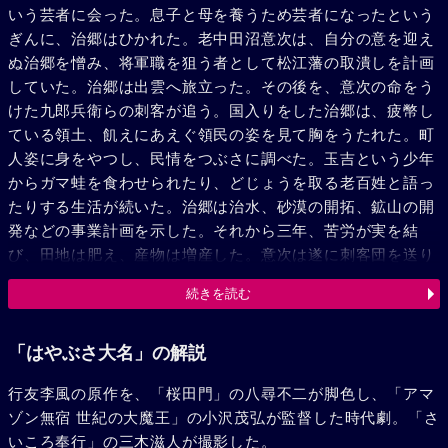
いう芸者に会った。息子と母を養うため芸者になったという
ぎんに、治郷はひかれた。老中田沼意次は、自分の意を迎え
ぬ治郷を憎み、将軍職を狙う者として松江藩の取潰しを計画
していた。治郷は出雲へ旅立った。その後を、意次の命をう
けた九郎兵衛らの刺客が追う。国入りをした治郷は、疲幣し
ている領土、飢えにあえぐ領民の姿を見て胸をうたれた。町
人姿に身をやつし、民情をつぶさに調べた。玉吉という少年
からガマ蛙を食わせられたり、どじょうを取る老百姓と語っ
たりする生活が続いた。治郷は治水、砂漠の開拓、鉱山の開
発などの事業計画を示した。それから三年、苦労が実を結
び、田地は肥え、産物は増産した。意次は遂に刺客団を送り
治郷暗殺を図った。治郷はある日玉吉少年に会った。彼の母
続きを読む
はおぎんであった。正蔵も治郷を慕ってやってきた。が、お
ぎんと再婚した惣兵衛は、実は治郷を狙う隠密だった。玉吉
に誘われて鎮守の森に来た治郷を刺客たちが襲った。治郷は
「はやぶさ大名」の解説
やっと逃れた。その治郷に惣兵衛が短銃を向けた。おぎんが
行友李風の原作を、「桜田門」の八尋不二が脚色し、「アマ
惣兵衛に脇差を突き通した。松江藩に突然上使が訪れた。軍
ゾン無宿 世紀の大魔王」の小沢茂弘が監督した時代劇。「さ
船を建造し謀反の疑いがあるという詰問だった。その船は産
いころ奉行」の三木滋人が撮影した。
物積出しのため船なのである。治郷はその真意を披瀝した。