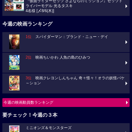
『仮面ライダーゼッツ さよならのミッション』ゼッツド
ライバーモデル 光るタスキ
4名様 [〆8/6(木)]
今週の映画ランキング
1位
スパイダーマン：ブランド・ニュー・デイ
2位
映画ちいかわ 人魚の島のひみつ
3位
映画クレヨンしんちゃん 奇々怪々！オラの妖怪バケ
～ション
今週の映画動員数ランキング
要チェック！今週の３本
ミニオンズ＆モンスターズ