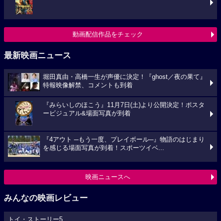
動画配信作品をチェック
最新映画ニュース
堀田真由・高橋一生が声優に決定！『ghost／夜の果て』
特報映像解禁、コメントも到着
『みらいしのほこう』11月7日(土)より公開決定！ポスタ
ービジュアル&場面写真が到着
『4アウト ─もう一度、プレイボール─』物語のはじまり
を感じる場面写真が到着！スポーツイベ...
映画ニュースへ
みんなの映画レビュー
トイ・ストーリー5