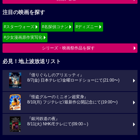
注目の映画を探す
#スターウォーズ
#名探偵コナン
#ディズニー
#少女漫画原作実写化
シリーズ・映画祭作品を探す
必見！地上波放送リスト
『借りぐらしのアリエッティ』
8/7(金) 日本テレビ/金曜ロードショーにて(21:00〜)
『怪盗グルーのミニオン超変身』
8/10(月) フジテレビ/最新作公開記念にて(19:00〜)
『銀河鉄道の夜』
8/11(火) NHK/Eテレにて(09:00～)