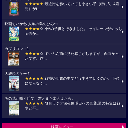
★★★★★
最近街を歩いていても小さい子（特に3、4歳
児）がi...
映画ちいかわ 人魚の島のひみつ
★★★★
☆ 小6の子供と行きました。 セイレーンがめっち
ゃ怖か...
カプリコン・1
★★★★
☆ ずいぶん前に見た感じがしますが、面白かっ
たです。作...
大統領のケーキ
★★★★★
戦禍や圧政の中でどう生きていくのか、下劣
にならなく...
あの花が咲く丘で、君とまた出会えたら。
★★★★★
NHKラジオ深夜便明日への言葉,夏の特集は戦
争と平...
映画レビュー