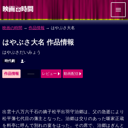
映画の時間
→
作品情報
→ はやぶさ大名
はやぶさ大名 作品情報
はやぶさだいみょう
時代劇
-
作品情報
------
レビュー
動画配信
出雲十八万六千石の嫡子松平出羽守治郷は、父の急逝により
松平藩七代目の藩主となった。治郷は交りのあった噺家正蔵
を料亭に呼んで別れの宴をはった。その席で、治郷はぎんと