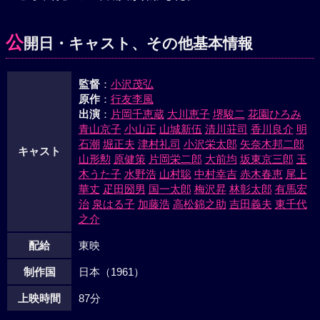
上使から、家治が自分に対して他意ないことを伝えられた治
郷は、安来節を披露するのだった。
公
開日・キャスト、その他基本情報
監督
：
小沢茂弘
原作
：
行友李風
出演
：
片岡千恵蔵
大川恵子
堺駿二
花園ひろみ
青山京子
小山正
山城新伍
清川荘司
香川良介
明
石潮
堀正夫
津村礼司
小沢栄太郎
矢奈木邦二郎
キャスト
山形勲
原健策
片岡栄二郎
大前均
坂東京三郎
玉
木うた子
水野浩
山村聡
中村幸吉
赤木春恵
尾上
華丈
疋田圀男
国一太郎
梅沢昇
林彰太郎
有馬宏
治
泉はる子
加藤浩
高松錦之助
吉田義夫
東千代
之介
配給
東映
制作国
日本（1961）
上映時間
87分