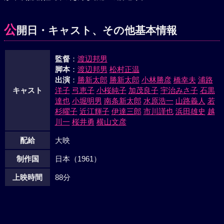
として一人で熊虎一家へ乗込んだが、たちまち白刃にかこま
れる。そこへ乗込んだ三人組の活躍で、熊虎一家は総くず
公
開日・キャスト、その他基本情報
れ。ところがおふじの婿は、喜平次が旅で知り合った秋葉の
源次という、源太にそっくりの男。失意の旅に出る三人にす
監督
：
渡辺邦男
がりついて来たのは、源太におすず、鶴太郎におせん、権三
脚本
：
渡辺邦男
松村正温
に八重の女達。三組は晴れて金比羅まいりに旅立った。
出演
：
勝新太郎
勝新太郎
小林勝彦
橋幸夫
浦路
キャスト
洋子
弓恵子
小桜純子
加茂良子
宇治みさ子
石黒
達也
小堀明男
南条新太郎
水原浩一
山路義人
若
杉曜子
近江輝子
伊達三郎
市川謹也
浜田雄史
越
川一
桜井勇
横山文彦
配給
大映
制作国
日本（1961）
上映時間
88分