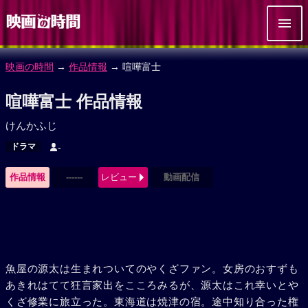
映画の時間
→
作品情報
→ 喧嘩富士
喧嘩富士 作品情報
けんかふじ
ドラマ
-
作品情報
------
レビュー
動画配信
魚屋の源太は生まれついてのやくざファン。女房のおすずも
あきれはてて狂言家出をこころみるが、源太はこれ幸いとや
くざ修業に旅立った。東海道は焼津の宿。途中知り合った権