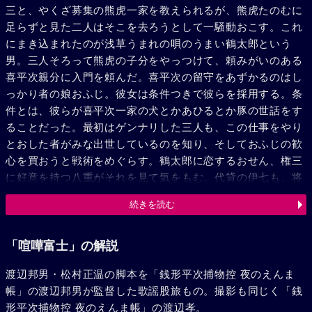
三と、やくざ募集の熊虎一家を教えられるが、熊虎たのむに
足らずと見た二人はそこを去ろうとして一騒動おこす。これ
にまき込まれたのが浅草うまれの唄のうまい鶴太郎という
男。三人そろって熊虎の子分をやっつけて、頼みがいのある
喜平次親分に入門を頼んだ。喜平次の留守をあずかるのはし
っかり者の娘おふじ。彼女は条件つきで彼らを採用する。条
件とは、彼らが喜平次一家の犬とかあひるとか豚の世話をす
ることだった。最初はゲンナリした三人も、この仕事をやり
とおした者がみな出世しているのを知り、そしておふじの歓
心を買おうと戦術をめぐらす。鶴太郎に恋するおせん、権三
に好意を持つ八重がそれを見て気をもむ。代貸の伊七も、将
来おふじと一緒になり、喜平次一家の跡目をつごうと思って
続きを読む
いるのでおだやかでない。おふじが喜平次の代参で金比羅へ
行くことがきまった。それぞれおふじの供をねらってまたひ
ともめある。喜平次の縄張りをねらう熊虎一象は、そんな伊
「喧嘩富士」の解説
七をだき込んで喜平次の事をかまえようとしている。熊虎の
渡辺邦男・松村正温の脚本を「銭形平次捕物控 夜のえんま
やとった浪人がおふじを襲うが、源太と権三は彼らを撃退し
帳」の渡辺邦男が監督した歌謡股旅もの。撮影も同じく「銭
た。権三は実は武士上りの剣術使いだったのだ。遂に祭りの
形平次捕物控 夜のえんま帳」の渡辺孝。
日熊虎は一挙に事をはかるべくあばれ込んだ。喜平次は敢然