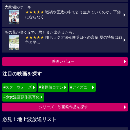
大統領のケーキ
★★★★★
戦禍や圧政の中でどう生きていくのか、下劣
にならなく...
あの花が咲く丘で、君とまた出会えたら。
★★★★★
NHKラジオ深夜便明日への言葉,夏の特集は戦
争と平...
映画レビュー
注目の映画を探す
#スターウォーズ
#名探偵コナン
#ディズニー
#少女漫画原作実写化
シリーズ・映画祭作品を探す
必見！地上波放送リスト