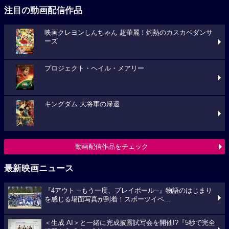
注目の動画配信作品
映画クレヨンしんちゃん 超華麗！灼熱のカスカベダンサ
ーズ
プロジェクト・ヘイル・メアリー
キングダム 大将軍の帰還
動画配信作品をチェック
最新映画ニュース
『4アウト ─もう一度、プレイボール─』物語のはじまり
を感じる場面写真が到着！スポーツイベ...
＜生成 AI＞と一緒に完成披露試写会を開催!?『5秒で完全