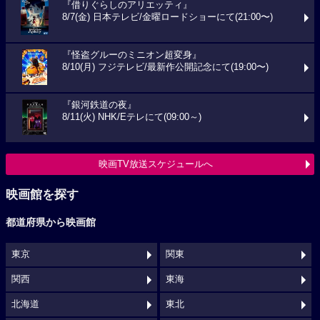
『借りぐらしのアリエッティ』
8/7(金) 日本テレビ/金曜ロードショーにて(21:00〜)
『怪盗グルーのミニオン超変身』
8/10(月) フジテレビ/最新作公開記念にて(19:00〜)
『銀河鉄道の夜』
8/11(火) NHK/Eテレにて(09:00～)
映画TV放送スケジュールへ
映画館を探す
都道府県から映画館
東京
関東
関西
東海
北海道
東北