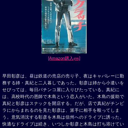
[Amazon購入
]
(PR)
早田彰彦は、昼は鉄道の売店の売り子、夜はキャバレーに勤
務する姉・真紀と二人暮しであった。彰彦は姉から小遣いを
せびっては、毎日パチンコ屋に入りびたっている。真紀に
は、高校時代の恩師で木島という恋人がいた。木島の援助で
真紀と彰彦はスナックを開店する。だが、店で真紀がチンピ
ラにからまれるのを見た彰彦は、派手に相手を殴ってしま
う。意気消沈する彰彦を木島は信州へのドライブに誘った。
快適なドライブは続き、いつしか彰彦と木島は打ち溶けてい