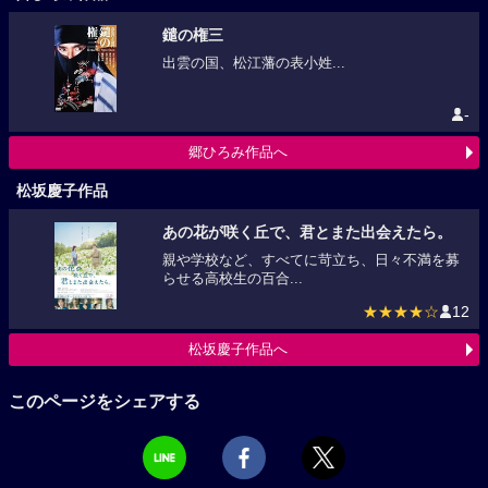
鑓の権三
出雲の国、松江藩の表小姓...
-
郷ひろみ作品へ
松坂慶子作品
あの花が咲く丘で、君とまた出会えたら。
親や学校など、すべてに苛立ち、日々不満を募
らせる高校生の百合...
★★★★☆
12
松坂慶子作品へ
このページをシェアする