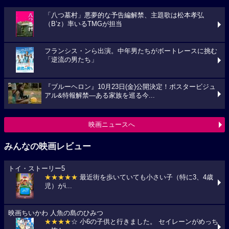
「八つ墓村」悪夢的な予告編解禁、主題歌は松本孝弘
（B’z）率いるTMGが担当
フランシス・ンら出演。中年男たちがボートレースに挑む
「逆流の男たち」
『ブルーヘロン』10月23日(金)公開決定！ポスタービジュ
アル&特報解禁―ある家族を巡る今...
映画ニュースへ
みんなの映画レビュー
トイ・ストーリー5
★★★★★
最近街を歩いていても小さい子（特に3、4歳
児）がi...
映画ちいかわ 人魚の島のひみつ
★★★★
☆ 小6の子供と行きました。 セイレーンがめっち