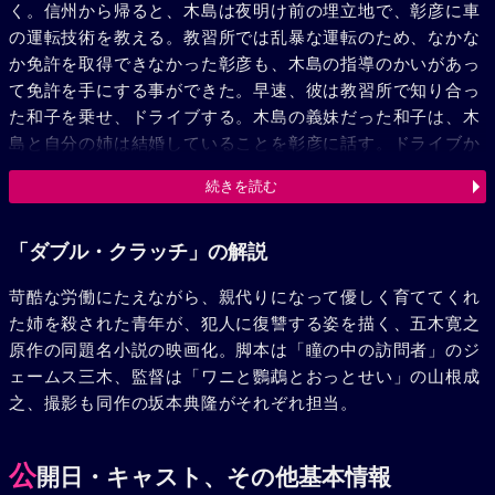
く。信州から帰ると、木島は夜明け前の埋立地で、彰彦に車
の運転技術を教える。教習所では乱暴な運転のため、なかな
か免許を取得できなかった彰彦も、木島の指導のかいがあっ
て免許を手にする事ができた。早速、彼は教習所で知り合っ
た和子を乗せ、ドライブする。木島の義妹だった和子は、木
島と自分の姉は結婚していることを彰彦に話す。ドライブか
ら帰った彰彦は、和子から聞いた事を真紀に話すが、真紀は
続きを読む
意外にもその事実を知っており、さらに彼の子供を宿してい
ると、彰彦に告白するのだった。数日後、木島と甲府に旅に
出た真紀は流産し、危篤状態に陥いる。連絡を受けた彰彦は
「ダブル・クラッチ」の解説
医者から、木島が車でひどい山道を走ったのが流産の原因で
苛酷な労働にたえながら、親代りになって優しく育ててくれ
あると聞かされ、激怒する。彰彦が血相を変えて怒る姿を見
た姉を殺された青年が、犯人に復讐する姿を描く、五木寛之
て、木島は車で逃げ出す。甲州街道を舞台に、姉の命を奪お
原作の同題名小説の映画化。脚本は「瞳の中の訪問者」のジ
うとした男への復讐に燃える彰彦は、壮烈な闘いを挑もうと
ェームス三木、監督は「ワニと鸚鵡とおっとせい」の山根成
していた。真紀のおもかげを胸に、木島に立ちむかう彰彦は
之、撮影も同作の坂本典隆がそれぞれ担当。
車のエンジンを始動させた。
公
開日・キャスト、その他基本情報