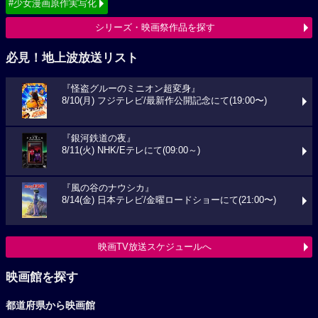
#少女漫画原作実写化
シリーズ・映画祭作品を探す
必見！地上波放送リスト
『怪盗グルーのミニオン超変身』
8/10(月) フジテレビ/最新作公開記念にて(19:00〜)
『銀河鉄道の夜』
8/11(火) NHK/Eテレにて(09:00～)
『風の谷のナウシカ』
8/14(金) 日本テレビ/金曜ロードショーにて(21:00〜)
映画TV放送スケジュールへ
映画館を探す
都道府県から映画館