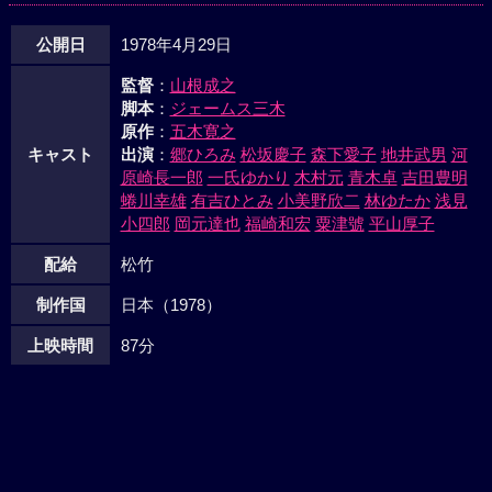
公開日
1978年4月29日
監督
：
山根成之
脚本
：
ジェームス三木
原作
：
五木寛之
キャスト
出演
：
郷ひろみ
松坂慶子
森下愛子
地井武男
河
原崎長一郎
一氏ゆかり
木村元
青木卓
吉田豊明
蜷川幸雄
有吉ひとみ
小美野欣二
林ゆたか
浅見
小四郎
岡元達也
福崎和宏
粟津號
平山厚子
配給
松竹
制作国
日本（1978）
上映時間
87分