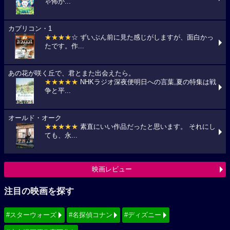
ゃ怖か...
カプリコン・1
★★★★
☆ ずいぶん前に見た感じがしますが、面白かっ
たです。作...
あの花が咲く丘で、君とまた出会えたら。
★★★★★
NHKラジオ深夜便明日への言葉,夏の特集は戦
争と平...
オールド・オーク
★★★★★
素直にいい作品だったと思います。 それにし
ても、永...
映画レビュー
注目の映画を探す
#スターウォーズ
#名探偵コナン
#ディズニー