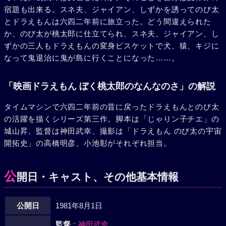
宿題も出来る。スネ夫、ジャイアン、しずかを誘ってのび太
とドラえもんは六四二年前に旅立った。どう間違えられた
か、のび太が桃太郎に仕立てられ、スネ夫、ジャイアン、し
ずかの三人もドラえもんの変身ビスケットで犬、猿、キジに
なって鬼退治に鬼が島に行くことになった……。
「映画ドラえもん ぼく桃太郎のなんなのさ」の解説
タイムマシンで六四二年前の昔に戻ったドラえもんとのび太
の活躍を描くシリーズ第三作。脚本は「じゃりン子チエ」の
城山昇、監督は神田武幸、撮影は「ドラえもん のび太の宇宙
開拓史」の高橋明彦、小池彰がそれぞれ担当。
公
開日・キャスト、その他基本情報
公開日
1981年8月1日
監督
：
神田武幸