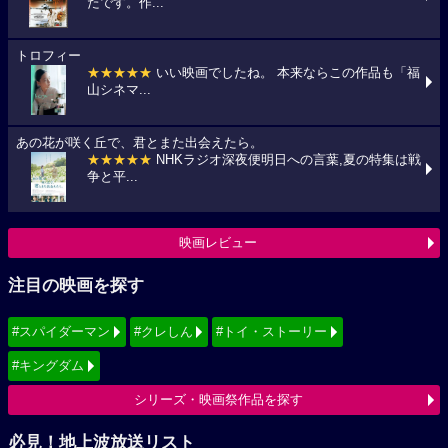
たです。作...
トロフィー
★★★★★
いい映画でしたね。 本来ならこの作品も「福
山シネマ...
あの花が咲く丘で、君とまた出会えたら。
★★★★★
NHKラジオ深夜便明日への言葉,夏の特集は戦
争と平...
映画レビュー
注目の映画を探す
#スパイダーマン
#クレしん
#トイ・ストーリー
#キングダム
シリーズ・映画祭作品を探す
必見！地上波放送リスト