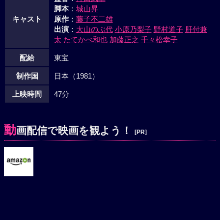
脚本
：
城山昇
キャスト
原作
：
藤子不二雄
出演
：
大山のぶ代
小原乃梨子
野村道子
肝付兼
太
たてかべ和也
加藤正之
千々松幸子
配給
東宝
制作国
日本（1981）
上映時間
47分
動
画配信で映画を観よう！
[PR]