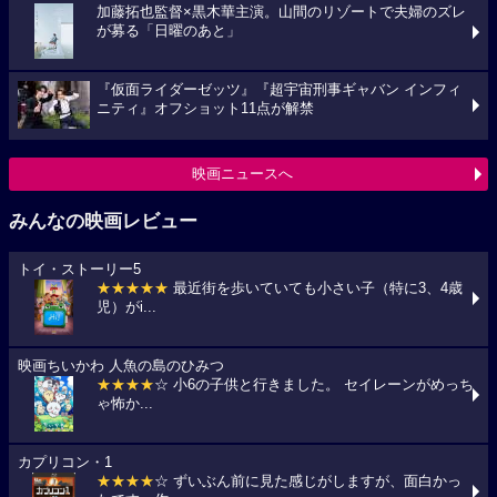
加藤拓也監督×黒木華主演。山間のリゾートで夫婦のズレ
が募る「日曜のあと」
『仮面ライダーゼッツ』『超宇宙刑事ギャバン インフィ
ニティ』オフショット11点が解禁
映画ニュースへ
みんなの映画レビュー
トイ・ストーリー5
★★★★★
最近街を歩いていても小さい子（特に3、4歳
児）がi...
映画ちいかわ 人魚の島のひみつ
★★★★
☆ 小6の子供と行きました。 セイレーンがめっち
ゃ怖か...
カプリコン・1
★★★★
☆ ずいぶん前に見た感じがしますが、面白かっ