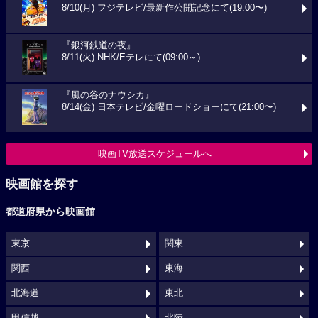
8/10(月) フジテレビ/最新作公開記念にて(19:00〜)
『銀河鉄道の夜』
8/11(火) NHK/Eテレにて(09:00～)
『風の谷のナウシカ』
8/14(金) 日本テレビ/金曜ロードショーにて(21:00〜)
映画TV放送スケジュールへ
映画館を探す
都道府県から映画館
東京
関東
関西
東海
北海道
東北