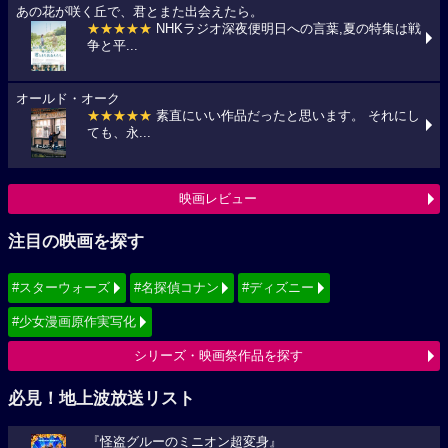
あの花が咲く丘で、君とまた出会えたら。
★★★★★
NHKラジオ深夜便明日への言葉,夏の特集は戦
争と平...
オールド・オーク
★★★★★
素直にいい作品だったと思います。 それにし
ても、永...
映画レビュー
注目の映画を探す
#スターウォーズ
#名探偵コナン
#ディズニー
#少女漫画原作実写化
シリーズ・映画祭作品を探す
必見！地上波放送リスト
『怪盗グルーのミニオン超変身』