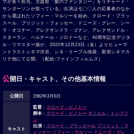
マが各々担当。主題歌「愛のファンタジー」をリチャード・
面の少年が入って来て、ビックと目が合った。マチューと踊
サンダーソンが歌っている。出演は七〇〇人の応募者のなか
りながらもビックはその少年から目を離せないでいた。
から選ばれたソフィー・マルソーを始め、クロード・ブラッ
スール、ブリジット・フォッセー、ドニーズ・グレー、シー
ラ・オコナー、アレクサンドラ・ゴナン、アレクサンドル・
スターラン、ベルナール・ジロドーなど。40周年記念デジタ
ル・リマスター版が、2022年12月23日（金）よりヒューマ
ントラストシネマ渋谷、シネ・リーブル池袋、新宿シネマカ
リテ他にて公開。（配給:ファインフィルムズ）
公
開日・キャスト、その他基本情報
公開日
1982年3月6日
監督
：
クロード・ピノトー
脚本
：
クロード・ピノトー
ダニエル・トンプソ
ン
出演
：
クロード・ブラッスール
ブリジット・フ
キャスト
ォッセー
ソフィー・マルソー
ドニーズ・グレ