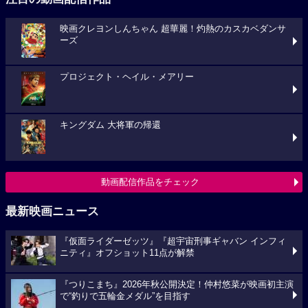
映画クレヨンしんちゃん 超華麗！灼熱のカスカベダンサ
ーズ
プロジェクト・ヘイル・メアリー
キングダム 大将軍の帰還
動画配信作品をチェック
最新映画ニュース
『仮面ライダーゼッツ』『超宇宙刑事ギャバン インフィ
ニティ』オフショット11点が解禁
『つりこまち』2026年秋公開決定！仲村悠菜が映画初主演
で“釣りで五輪金メダル”を目指す