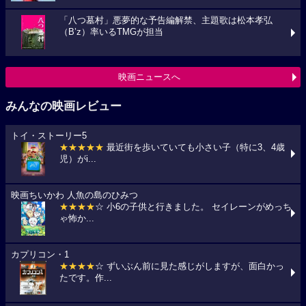
「八つ墓村」悪夢的な予告編解禁、主題歌は松本孝弘
（B’z）率いるTMGが担当
映画ニュースへ
みんなの映画レビュー
トイ・ストーリー5
★★★★★
最近街を歩いていても小さい子（特に3、4歳
児）がi...
映画ちいかわ 人魚の島のひみつ
★★★★
☆ 小6の子供と行きました。 セイレーンがめっち
ゃ怖か...
カプリコン・1
★★★★
☆ ずいぶん前に見た感じがしますが、面白かっ
たです。作...