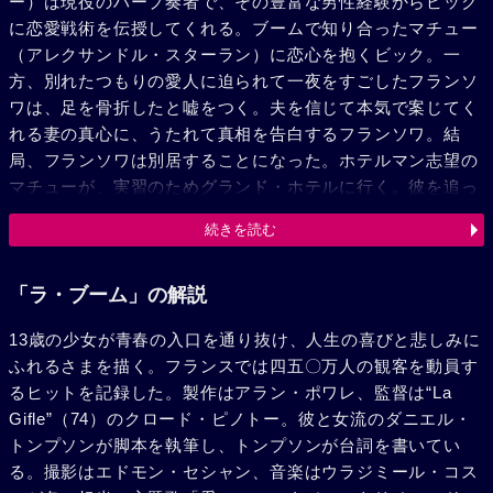
ー）は現役のハープ奏者で、その豊富な男性経験からビック
に恋愛戦術を伝授してくれる。ブームで知り合ったマチュー
（アレクサンドル・スターラン）に恋心を抱くビック。一
方、別れたつもりの愛人に迫られて一夜をすごしたフランソ
ワは、足を骨折したと嘘をつく。夫を信じて本気で案じてく
れる妻の真心に、うたれて真相を告白するフランソワ。結
局、フランソワは別居することになった。ホテルマン志望の
マチューが、実習のためグランド・ホテルに行く。彼を追っ
てビックもグランド・ホテルに。だが、二人のランデブーは
続きを読む
みじめな結果に終った。フランソワーズは娘のことで会った
ドイツ語教師エリック（ベルナール・ジロドー）と付きあう
ようになる。フランソワが勘違いから、フランソワーズに嫌
「ラ・ブーム」の解説
味を言ったことがきっかけで、フランソワーズとエリックは
13歳の少女が青春の入口を通り抜け、人生の喜びと悲しみに
結ばれる。プペットに「今を逃したら最後よ」と言われて、
ふれるさまを描く。フランスでは四五〇万人の観客を動員す
フランソワは妻をベニス旅行へ誘う。しかし、彼女はエリッ
るヒットを記録した。製作はアラン・ポワレ、監督は“La
クとアフリカ旅行に行くという。だが、フランソワーズは搭
Gifle”（74）のクロード・ピノトー。彼と女流のダニエル・
乗口で思い直し、昔ビックを身ごもったと告白したレストラ
トンプソンが脚本を執筆し、トンプソンが台詞を書いてい
ンに行く。すると彼が一人さびしく食事をしていた。ビック
る。撮影はエドモン・セシャン、音楽はウラジミール・コス
はブームでマチューと再会し、抱き合い踊る。そこヘ、初対