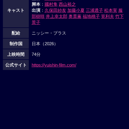
脚本
：
國村隼
西山裕之
キャスト
出演
：
久保田紗友
加藤小夏
三浦透子
松本実
服
部樹咲
井上幸太郎
奥貫薫
福地桃子
筧利夫
竹下
景子
配給
ニッシー・プラス
制作国
日本（2026）
上映時間
74分
公式サイト
https://yuishin-film.com/