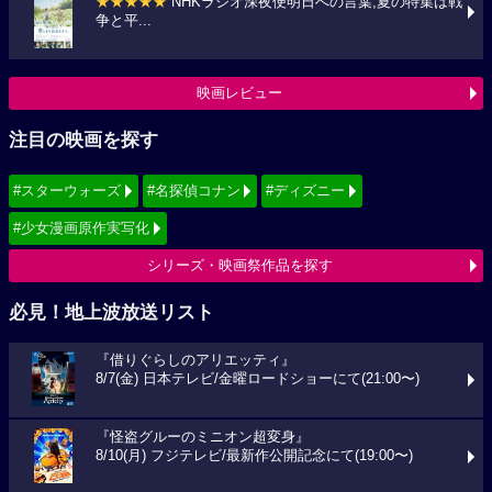
★★★★★
NHKラジオ深夜便明日への言葉,夏の特集は戦
争と平...
映画レビュー
注目の映画を探す
#スターウォーズ
#名探偵コナン
#ディズニー
#少女漫画原作実写化
シリーズ・映画祭作品を探す
必見！地上波放送リスト
『借りぐらしのアリエッティ』
8/7(金) 日本テレビ/金曜ロードショーにて(21:00〜)
『怪盗グルーのミニオン超変身』
8/10(月) フジテレビ/最新作公開記念にて(19:00〜)