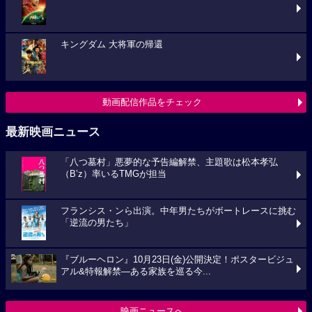
キングダム 大将軍の帰還
動画配信作品をチェック
最新映画ニュース
「八つ墓村」悪夢的な予告編解禁、主題歌は松本孝弘
（B’z）率いるTMGが担当
フランシス・ンら出演。中年男たちがボートレースに挑む
「逆流の男たち」
『ブルーヘロン』10月23日(金)公開決定！ポスタービジュ
アル&特報解禁―ある家族を巡る今...
映画ニュースへ