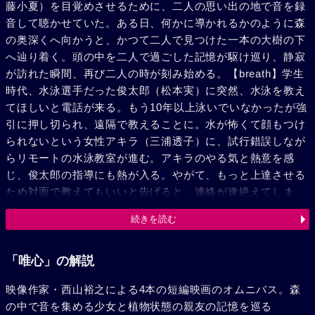
藤小夏）を目覚めさせるために、二人の思い出の地で音を録
音して聴かせていた。ある日、何かに導かれるかのように森
の奥深くへ向かうと、かつて二人で見つけた一本の大樹の下
へ辿り着く。頭の中を二人で過ごした記憶が駆け巡り、静寂
が訪れた瞬間、再び二人の時が刻み始める。【breath】学生
時代、水泳選手だった俊太郎（松本実）に突然、水泳を教え
てほしいと電話が来る。もう10年以上泳いでいなかったが強
引に押し切られ、遠隔で教えることに。水が怖くて顔もつけ
られないという女性アキラ（三浦透子）に、試行錯誤しなが
らリモートの水泳教室が進む。アキラのやる気と熱意を感
じ、俊太郎の指導にも熱が入る。やがて、もっと上達させる
ため対面で教えてもいいと告げると、連絡が途絶えてしま
う。しばらく経ったある日、アキラから届いた手紙で、忘れ
続きを読む
ていた過去の記憶が蘇る。【空と白と波と母】女子中学生の
楓（服部樹咲）は母を亡くしてから、豆腐店を営む父とケン
カが絶えない。ある朝、楓は母とよく一緒に行った海へと向
「唯心」の解説
かう。家に帰ると、父は昔ながらの手作りで豆腐を作ってい
映像作家・西山裕之による4本の短編映画のオムニバス。森
る。楓は、そのいつもと変わらない姿を目にする。食卓に父
の中で音を集める少女と植物状態の親友の記憶を巡る
が用意した朝食が並び、母の仏壇には毎日豆腐が供えられて