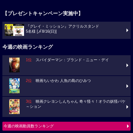
【プレゼントキャンペーン実施中】
『グレイ・ミッション』アクリルスタンド
5名様 [〆8/16(日)]
今週の映画ランキング
1位
スパイダーマン：ブランド・ニュー・デイ
2位
映画ちいかわ 人魚の島のひみつ
3位
映画クレヨンしんちゃん 奇々怪々！オラの妖怪バケ
～ション
今週の映画動員数ランキング