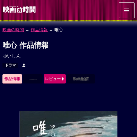
映画の時間
→
作品情報
→ 唯心
唯心 作品情報
ゆいしん
ドラマ
-
作品情報
------
レビュー
動画配信