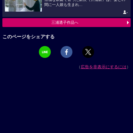
間に一人娘も生まれ...
-
三浦透子作品へ
このページをシェアする
（
広告を非表示にするには
）