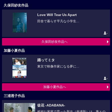
久保田紗友作品
Love Will Tear Us Apart
田舎で暮らす平凡な小学生...
-
久保田紗友作品へ
加藤小夏作品
踊ってミタ
東京で映像作家になる夢に...
-
加藤小夏作品へ
三浦透子作品
徒花 -ADABANA-
裕福な家庭で育った新次（井浦新）は、妻との