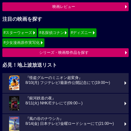
映画レビュー
注目の映画を探す
#スターウォーズ
#名探偵コナン
#ディズニー
#少女漫画原作実写化
シリーズ・映画祭作品を探す
必見！地上波放送リスト
『怪盗グルーのミニオン超変身』
8/10(月) フジテレビ/最新作公開記念にて(19:00〜)
『銀河鉄道の夜』
8/11(火) NHK/Eテレにて(09:00～)
『風の谷のナウシカ』
8/14(金) 日本テレビ/金曜ロードショーにて(21:00〜)