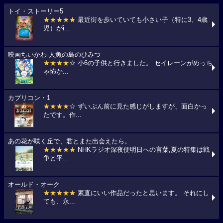
トイ・ストーリー5
★★★★★
最近街を歩いていても小さい子（特に3、4歳
児）がi...
映画ちいかわ 人魚の島のひみつ
★★★★
☆ 小6の子供と行きました。 セイレーンがめっち
ゃ怖か...
カプリコン・1
★★★★
☆ ずいぶん前に見た感じがしますが、面白かっ
たです。作...
あの花が咲く丘で、君とまた出会えたら。
★★★★★
NHKラジオ深夜便明日への言葉,夏の特集は戦
争と平...
オールド・オーク
★★★★★
素直にいい作品だったと思います。 それにし
ても、永...