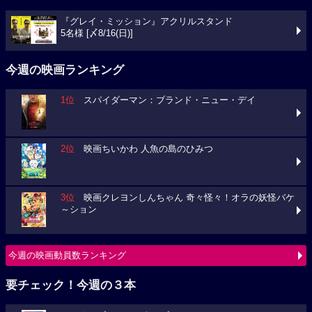
『グレイ・ミッション』アクリルスタンド
5名様 [〆8/16(日)]
今週の映画ランキング
1位
スパイダーマン：ブランド・ニュー・デイ
2位
映画ちいかわ 人魚の島のひみつ
3位
映画クレヨンしんちゃん 奇々怪々！オラの妖怪バケ
～ション
今週の映画動員数ランキング
要チェック！今週の３本