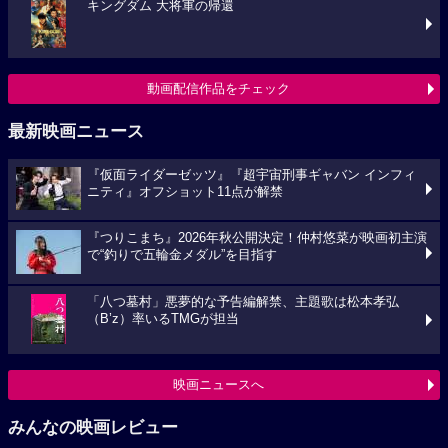
キングダム 大将軍の帰還
動画配信作品をチェック
最新映画ニュース
『仮面ライダーゼッツ』『超宇宙刑事ギャバン インフィ
ニティ』オフショット11点が解禁
『つりこまち』2026年秋公開決定！仲村悠菜が映画初主演
で“釣りで五輪金メダル”を目指す
「八つ墓村」悪夢的な予告編解禁、主題歌は松本孝弘
（B’z）率いるTMGが担当
映画ニュースへ
みんなの映画レビュー