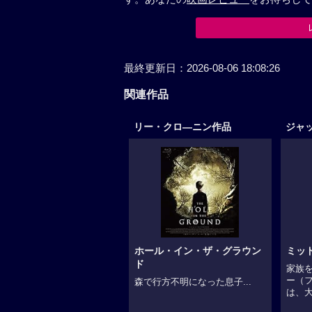
す。あなたの
映画レビュー
をお待ちして
関連作品
リー・クロ―ニン作品
ジャ
ホール・イン・ザ・グラウン
ミッ
ド
家族
ー（
森で行方不明になった息子...
は、大.