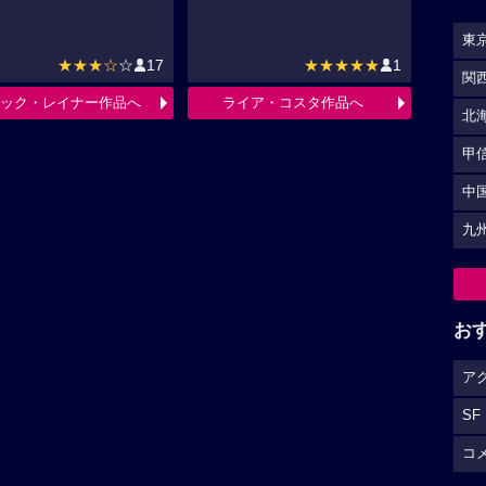
東
★★★☆
☆
17
★★★★★
1
関
ック・レイナー作品へ
ライア・コスタ作品へ
北
甲
中
九
お
ア
SF
コ