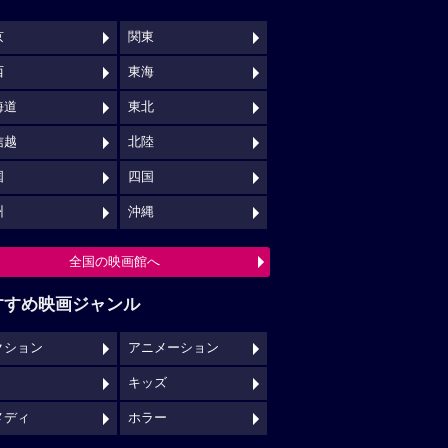
京
関東
西
東海
海道
東北
信越
北陸
国
四国
州
沖縄
全国の映画館へ
すすめ映画ジャンル
クション
アニメーション
キッズ
メディ
ホラー