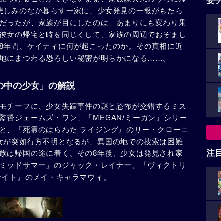
要
悲しみのなか暮らす一家に、少女発見の一報がもたら
だったが、家族が目にしたのは、あまりにも変わり果
彼女の帰宅と時を同じくして、家族の周辺でおぞまし
8年間、ケイティに何が起こったのか。その真相に近
地にまつわる恐ろしい秘密が明らかになる……。
棺の中の少女」の解説
モチーフに、少女失踪事件の謎と恐怖が交錯するミス
監督ジェームズ・ワン、「MEGAN/ミーガン」シリー
と、『死霊のはらわた ライジング』のリー・クローニ
女が突如行方不明となるが、異国の地での捜索は困難
注
族は帰国の途に着く。その8年後、少女は発見され家
ミッドサマー」のジャック・レイナー、「ヴィクトリ
ナイト』のメイ・キャラマウィ。