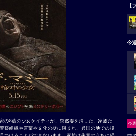
【
今
家の8歳の少女ケイティが、突然姿を消した。家族た
今週
警察組織や言葉や文化の壁に阻まれ、異国の地での捜
見つけることができないまま、家族は失意のうちに帰