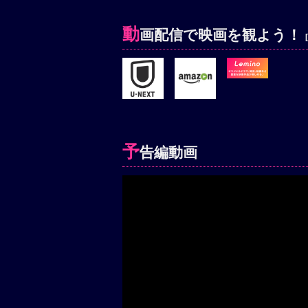
動
画配信で映画を観よう！
予
告編動画