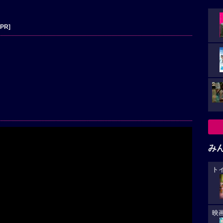
[PR]
み
ト
映