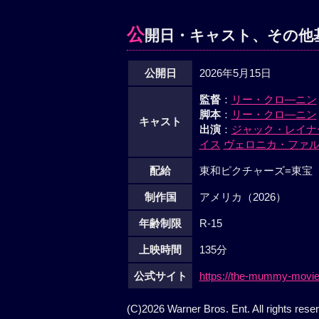
公
開日・キャスト、その他
公開日
2026年5月15日
監督
：
リー・クロ―ニン
脚本
：
リー・クロ―ニン
キャスト
出演
：
ジャック・レイナ
イス
ヴェロニカ・ファ
配給
東和ピクチャーズ=東宝
制作国
アメリカ（2026）
年齢制限
R-15
上映時間
135分
公式サイト
https://the-mummy-movie.
(C)2026 Warner Bros. Ent. All rights rese