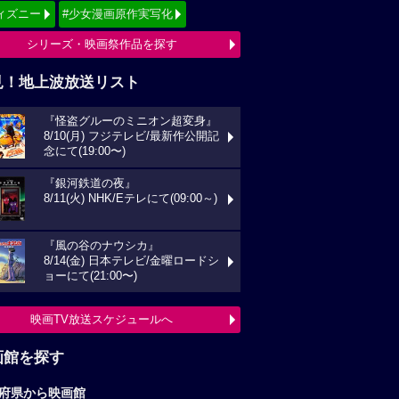
ィズニー
#少女漫画原作実写化
シリーズ・映画祭作品を探す
見！地上波放送リスト
『怪盗グルーのミニオン超変身』
8/10(月) フジテレビ/最新作公開記
念にて(19:00〜)
『銀河鉄道の夜』
8/11(火) NHK/Eテレにて(09:00～)
『風の谷のナウシカ』
8/14(金) 日本テレビ/金曜ロードシ
ョーにて(21:00〜)
映画TV放送スケジュールへ
画館を探す
府県から映画館