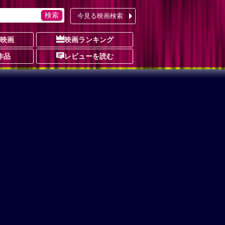
今見る映画検索
の映画
映画ランキング
作品
レビューを読む