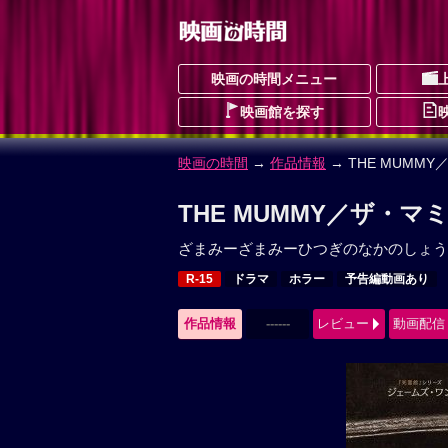
映画の時間メニュー
映画館を探す
映画の時間
→
作品情報
→ THE MUMM
THE MUMMY／ザ・マ
ざまみーざまみーひつぎのなかのしょう
R-15
ドラマ
ホラー
予告編動画あり
作品情報
------
レビュー
動画配信