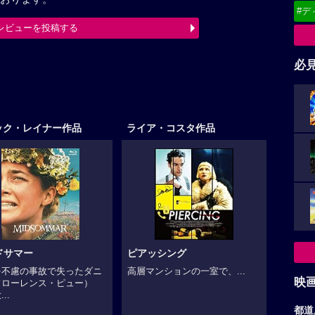
おります。
#デ
レビューを投稿する
必
最終更新日：2026-08-06 18:08:26
ック・レイナー作品
ライア・コスタ作品
ドサマー
ピアッシング
を不慮の事故で失ったダニ
高層マンションの一室で、...
映
フローレンス・ピュー）
..
都道