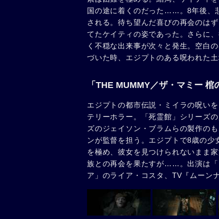
国の途に着くのだった……。8年後、
される。待ち望んだ喜びの再会のはず
てたケイティの姿であった。さらに、
く不穏な出来事が次々と発生。空白の
づいた時、エジプトのある呪われた土
「THE MUMMY／ザ・マミー 
エジプトの都市伝説・ミイラの呪いを
テリーホラー。「死霊館」シリーズの
ズのジェイソン・ブラムらの製作のも
ンが監督を担う。エジプトで8歳の少
を極め、彼女を見つけられないまま家
族との再会を果たすが……。出演は「
ア」のライア・コスタ、TV『ムーン