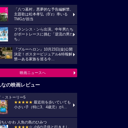
「八つ墓村」悪夢的な予告編解禁、
主題歌は松本孝弘（B’z）率いる
TMGが担当
フランシス・ンら出演。中年男たち
がボートレースに挑む「逆流の男た
ち」
『ブルーヘロン』10月23日(金)公開
決定！ポスタービジュアル&特報解
禁―ある家族を巡る今...
映画ニュースへ
んなの映画レビュー
イ・ストーリー5
★★★★★
最近街を歩いていても
小さい子（特に3、4歳児）がi...
画ちいかわ 人魚の島のひみつ
★★★★
☆ 小6の子供と行きまし