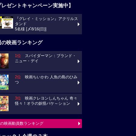
プレゼントキャンペーン実施中】
『グレイ・ミッション』アクリルス
タンド
5名様 [〆8/16(日)]
週の映画ランキング
1位
スパイダーマン：ブランド・
ニュー・デイ
2位
映画ちいかわ 人魚の島のひみ
つ
3位
映画クレヨンしんちゃん 奇々
怪々！オラの妖怪バケ～ション
の映画動員数ランキング