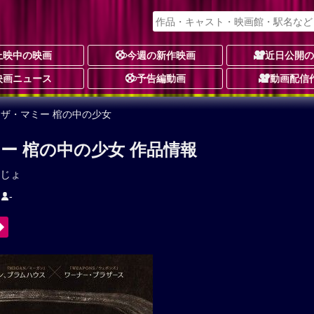
上映中の映画
今週の新作映画
近日公開
映画ニュース
予告編動画
動画配信
Y／ザ・マミー 棺の中の少女
ミー 棺の中の少女 作品情報
じょ
-