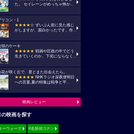
た。 セイレーンがめっちゃ怖か...
プリコン・1
★★★★
☆ ずいぶん前に見た感じ
がしますが、面白かったです。作...
統領のケーキ
★★★★★
戦禍や圧政の中でどう
生きていくのか、下劣にならなく...
の花が咲く丘で、君とまた出会えたら。
★★★★★
NHKラジオ深夜便明日
への言葉,夏の特集は戦争と平...
映画レビュー
目の映画を探す
ターウォーズ
#名探偵コナン