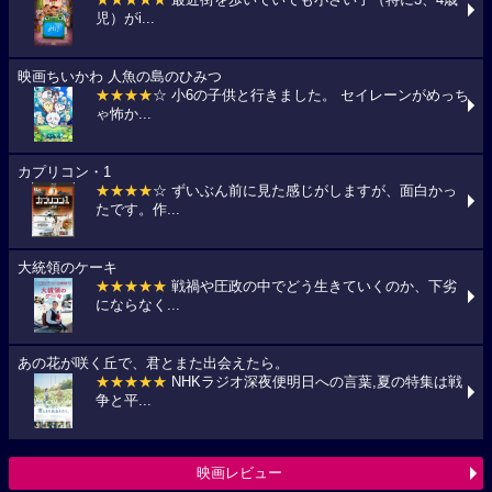
児）がi...
映画ちいかわ 人魚の島のひみつ
★★★★
☆ 小6の子供と行きました。 セイレーンがめっち
ゃ怖か...
カプリコン・1
★★★★
☆ ずいぶん前に見た感じがしますが、面白かっ
たです。作...
大統領のケーキ
★★★★★
戦禍や圧政の中でどう生きていくのか、下劣
にならなく...
あの花が咲く丘で、君とまた出会えたら。
★★★★★
NHKラジオ深夜便明日への言葉,夏の特集は戦
争と平...
映画レビュー