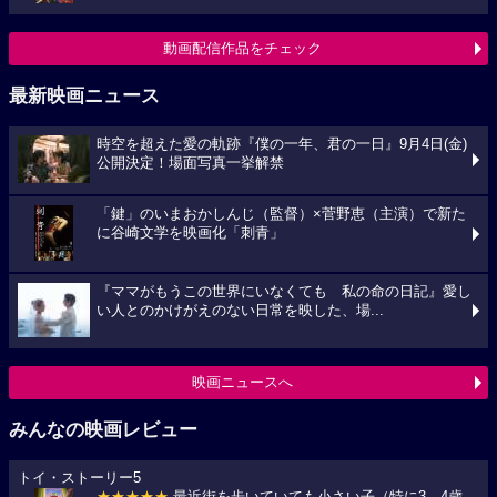
動画配信作品をチェック
最新映画ニュース
時空を超えた愛の軌跡『僕の一年、君の一日』9月4日(金)
公開決定！場面写真一挙解禁
「鍵」のいまおかしんじ（監督）×菅野恵（主演）で新た
に谷崎文学を映画化「刺青」
『ママがもうこの世界にいなくても 私の命の日記』愛し
い人とのかけがえのない日常を映した、場...
映画ニュースへ
みんなの映画レビュー
トイ・ストーリー5
★★★★★
最近街を歩いていても小さい子（特に3、4歳