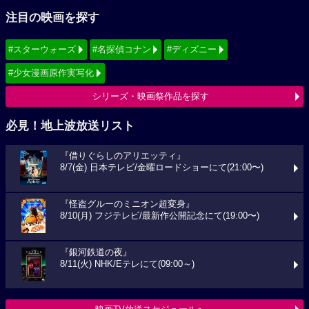
注目の映画を探す
#スターウォーズ
#名探偵コナン
#ディズニー
#少女漫画原作実写化
シリーズ・映画祭作品を探す
必見！地上波放送リスト
『借りぐらしのアリエッティ』
8/7(金) 日本テレビ/金曜ロードショーにて(21:00〜)
『怪盗グルーのミニオン超変身』
8/10(月) フジテレビ/最新作公開記念にて(19:00〜)
『銀河鉄道の夜』
8/11(火) NHK/Eテレにて(09:00～)