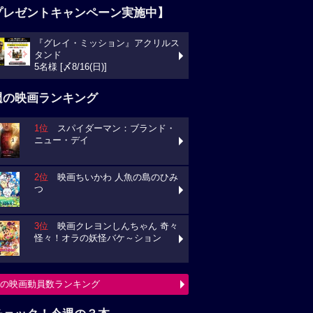
プレゼントキャンペーン実施中】
『グレイ・ミッション』アクリルス
タンド
5名様 [〆8/16(日)]
週の映画ランキング
1位
スパイダーマン：ブランド・
ニュー・デイ
2位
映画ちいかわ 人魚の島のひみ
つ
3位
映画クレヨンしんちゃん 奇々
怪々！オラの妖怪バケ～ション
の映画動員数ランキング