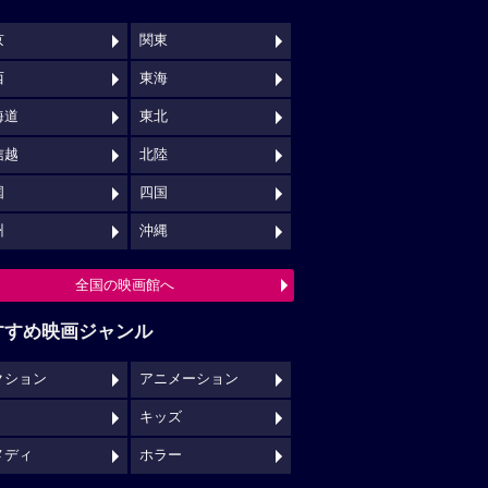
京
関東
西
東海
海道
東北
信越
北陸
国
四国
州
沖縄
全国の映画館へ
すすめ映画ジャンル
クション
アニメーション
キッズ
メディ
ホラー