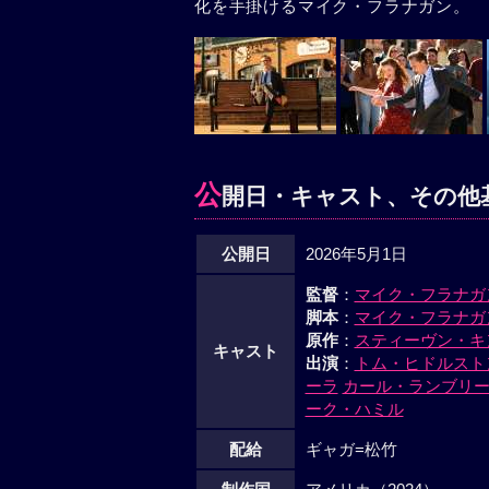
化を手掛けるマイク・フラナガン。
公
開日・キャスト、その他
公開日
2026年5月1日
監督
：
マイク・フラナガ
脚本
：
マイク・フラナガ
原作
：
スティーヴン・キ
キャスト
出演
：
トム・ヒドルスト
ーラ
カール・ランブリ
ーク・ハミル
配給
ギャガ=松竹