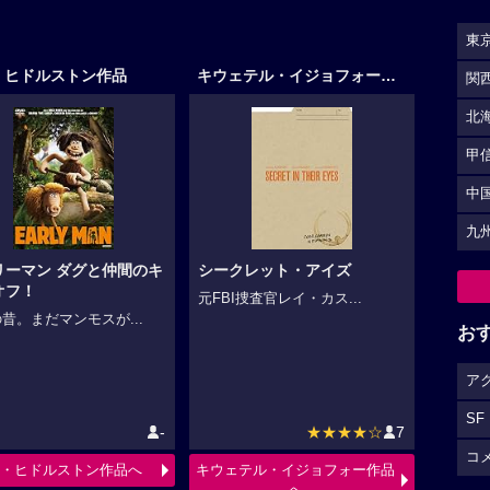
東
関
・ヒドルストン作品
キウェテル・イジョフォー作品
北
甲
中
九
リーマン ダグと仲間のキ
シークレット・アイズ
オフ！
元FBI捜査官レイ・カス...
お
昔。まだマンモスが...
ア
SF
-
★★★★☆
7
コ
・ヒドルストン作品へ
キウェテル・イジョフォー作品