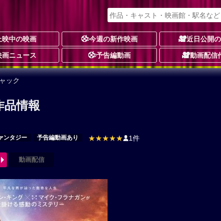
上映中の映画
今週の新作映画
近日公開
映画ニュース
予告編動画
動画配信
ャック
作品情報
ァンタジー
予告編動画あり
★★★★★
1件
動画配信