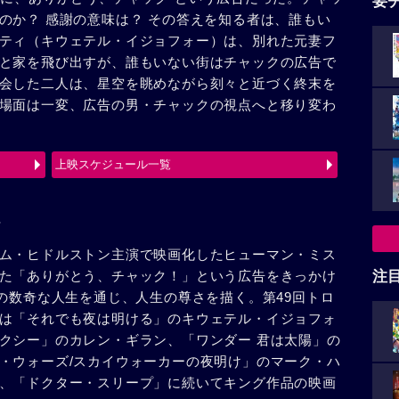
要
のか？ 感謝の意味は？ その答えを知る者は、誰もい
ティ（キウェテル・イジョフォー）は、別れた元妻フ
と家を飛び出すが、誰もいない街はチャックの広告で
会した二人は、星空を眺めながら刻々と近づく終末を
場面は一変、広告の男・チャックの視点へと移り変わ
上映スケジュール一覧
ム・ヒドルストン主演で映画化したヒューマン・ミス
た「ありがとう、チャック！」という広告をきっかけ
注
”の数奇な人生を通じ、人生の尊さを描く。第49回トロ
は「それでも夜は明ける」のキウェテル・イジョフォ
クシー」のカレン・ギラン、「ワンダー 君は太陽」の
・ウォーズ/スカイウォーカーの夜明け」のマーク・ハ
、「ドクター・スリープ」に続いてキング作品の映画