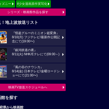
ィズニー
#少女漫画原作実写化
シリーズ・映画祭作品を探す
見！地上波放送リスト
『怪盗グルーのミニオン超変身』
8/10(月) フジテレビ/最新作公開記
念にて(19:00〜)
『銀河鉄道の夜』
8/11(火) NHK/Eテレにて(09:00～)
『風の谷のナウシカ』
8/14(金) 日本テレビ/金曜ロードシ
ョーにて(21:00〜)
映画TV放送スケジュールへ
画館を探す
府県から映画館