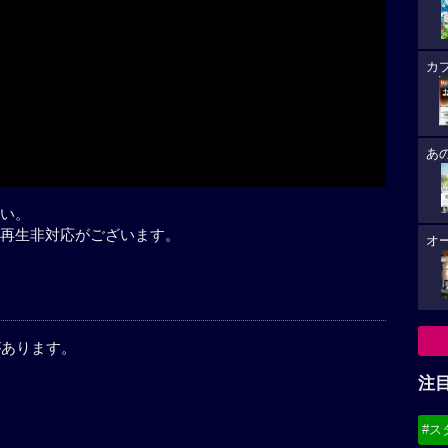
Play
カ
あ
い。
再生非対応がございます。
オ
があります。
注
稿
#ス