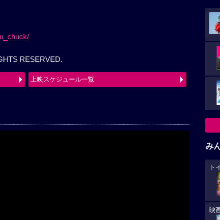
ou_chuck/
RIGHTS RESERVED.
上映スケジュール一覧
み
ト
映