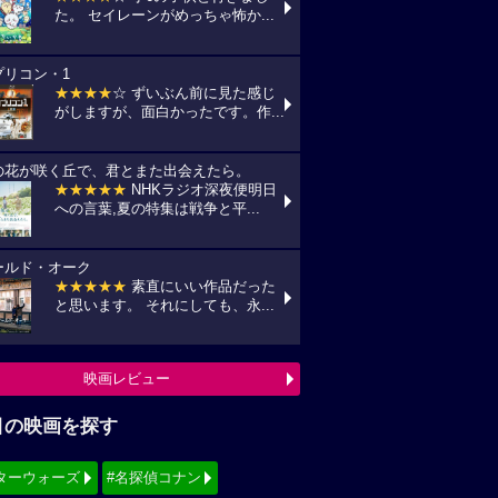
た。 セイレーンがめっちゃ怖か...
プリコン・1
★★★★
☆ ずいぶん前に見た感じ
がしますが、面白かったです。作...
の花が咲く丘で、君とまた出会えたら。
★★★★★
NHKラジオ深夜便明日
への言葉,夏の特集は戦争と平...
ールド・オーク
★★★★★
素直にいい作品だった
と思います。 それにしても、永...
映画レビュー
目の映画を探す
ターウォーズ
#名探偵コナン