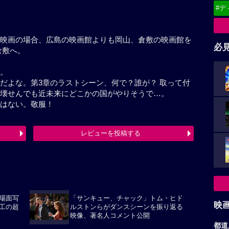
#デ
はこと映画の場合、広島の映画館よりも岡山、倉敷の
で、MOVIX倉敷へ。
必
である。
ー作品だよな。第3章のラストシーン、何で？誰が？
なく、地球が崩壊せんでも近未来にどこかの国がやり
だ者ではない。敬服！
レビューを投稿する
最終更新日：2026-07-29 11:47:50
場面写
「サンキュー、チャック」トム・ヒド
映
工の超
ルストンらがダンスシーンを振り返る
映像、著名人コメント公開
都道