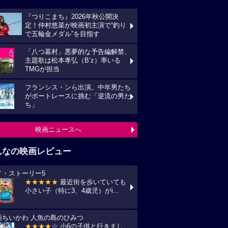
『つりこまち』2026年秋公開決
定！仲村悠菜が映画初主演で“釣り
で五輪金メダル”を目指す
「八つ墓村」悪夢的な予告編解禁、
主題歌は松本孝弘（B’z）率いる
TMGが担当
フランシス・ンら出演。中年男たち
がボートレースに挑む「逆流の男た
ち」
映画ニュースへ
んなの映画レビュー
イ・ストーリー5
★★★★★
最近街を歩いていても
小さい子（特に3、4歳児）がi...
画ちいかわ 人魚の島のひみつ
★★★★
☆ 小6の子供と行きまし