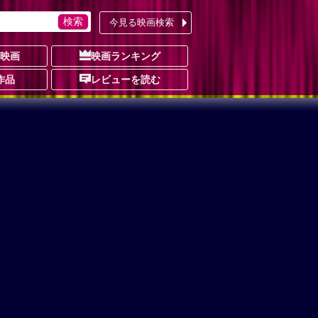
今見る映画検索
の映画
映画ランキング
作品
レビューを読む