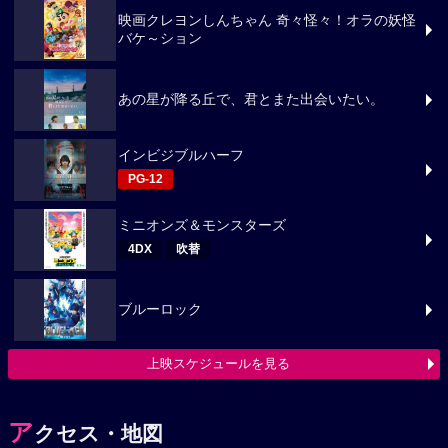
映画クレヨンしんちゃん 奇々怪々！オラの妖怪
バケ～ション
あの星が降る丘で、君とまた出会いたい。
インビジブルハーフ
PG-12
ミニオンズ＆モンスターズ
4DX
吹替
ブルーロック
上映スケジュールを見る
ア
クセス・地図