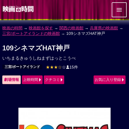
映画の時間
→
映画館を探す
→
関西の映画館
→
兵庫県の映画館
→
三宮/ポートアイランドの映画館
→ 109シネマズHAT神戸
109シネマズHAT神戸
いちまるきゅうしねまずはっとこうべ
三宮/ポートアイランド
★★★☆
☆
15件
劇場情報
上映時間
クチコミ
お気に入り登録