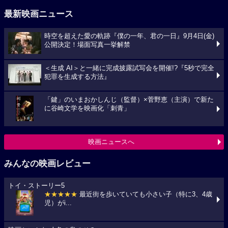
最新映画ニュース
時空を超えた愛の軌跡『僕の一年、君の一日』9月4日(金)
公開決定！場面写真一挙解禁
＜生成 AI＞と一緒に完成披露試写会を開催!?『5秒で完全
犯罪を生成する方法』
「鍵」のいまおかしんじ（監督）×菅野恵（主演）で新た
に谷崎文学を映画化「刺青」
映画ニュースへ
みんなの映画レビュー
トイ・ストーリー5
★★★★★
最近街を歩いていても小さい子（特に3、4歳
児）がi...