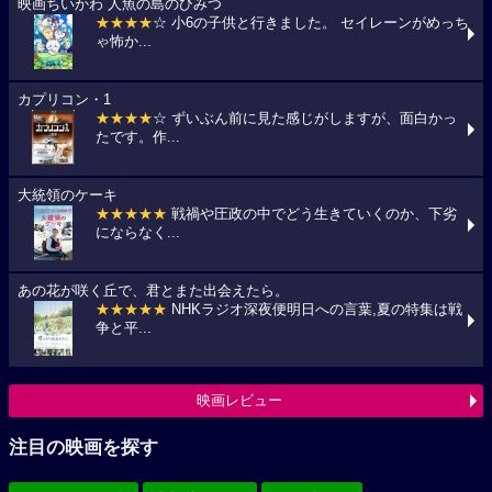
映画ちいかわ 人魚の島のひみつ
★★★★
☆ 小6の子供と行きました。 セイレーンがめっち
ゃ怖か...
カプリコン・1
★★★★
☆ ずいぶん前に見た感じがしますが、面白かっ
たです。作...
大統領のケーキ
★★★★★
戦禍や圧政の中でどう生きていくのか、下劣
にならなく...
あの花が咲く丘で、君とまた出会えたら。
★★★★★
NHKラジオ深夜便明日への言葉,夏の特集は戦
争と平...
映画レビュー
注目の映画を探す