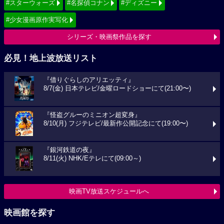
#スターウォーズ
#名探偵コナン
#ディズニー
#少女漫画原作実写化
シリーズ・映画祭作品を探す
必見！地上波放送リスト
『借りぐらしのアリエッティ』
8/7(金) 日本テレビ/金曜ロードショーにて(21:00〜)
『怪盗グルーのミニオン超変身』
8/10(月) フジテレビ/最新作公開記念にて(19:00〜)
『銀河鉄道の夜』
8/11(火) NHK/Eテレにて(09:00～)
映画TV放送スケジュールへ
映画館を探す