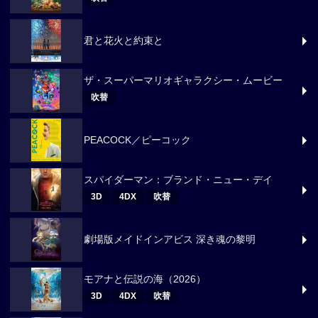
君と花火と約束と
ザ・スーパーマリオギャラクシー・ムービー
吹替
PEACOCK／ピーコック
スパイダーマン：ブランド・ニュー・デイ
3D
4DX
吹替
劇場版メイドインアビス 深き魂の黎明
モアナと伝説の海（2026）
3D
4DX
吹替