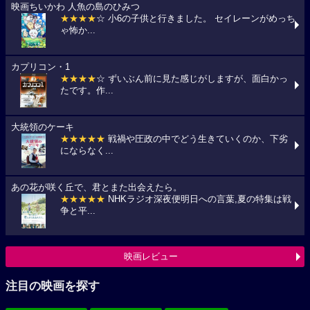
映画ちいかわ 人魚の島のひみつ
★★★★
☆ 小6の子供と行きました。 セイレーンがめっち
ゃ怖か...
カプリコン・1
★★★★
☆ ずいぶん前に見た感じがしますが、面白かっ
たです。作...
大統領のケーキ
★★★★★
戦禍や圧政の中でどう生きていくのか、下劣
にならなく...
あの花が咲く丘で、君とまた出会えたら。
★★★★★
NHKラジオ深夜便明日への言葉,夏の特集は戦
争と平...
映画レビュー
注目の映画を探す