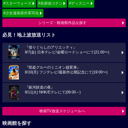
#スターウォーズ
#名探偵コナン
#ディズニー
#少女漫画原作実写化
シリーズ・映画祭作品を探す
必見！地上波放送リスト
『借りぐらしのアリエッティ』
8/7(金) 日本テレビ/金曜ロードショーにて(21:00〜)
『怪盗グルーのミニオン超変身』
8/10(月) フジテレビ/最新作公開記念にて(19:00〜)
『銀河鉄道の夜』
8/11(火) NHK/Eテレにて(09:00～)
映画TV放送スケジュールへ
映画館を探す