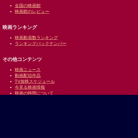
全国の映画館
映画館のレビュー
映画ランキング
映画動員数ランキング
ランキングバックナンバー
その他コンテンツ
映画ニュース
動画配信作品
TV放映スケジュール
今見る映画情報
映画の時間について
提供:
乗換案内のジョルダン
｜
プライバシーポリシー
Copyright © 1996-2026 Jorudan Co.,Ltd. All Rights Reserved.