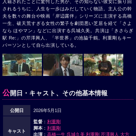
入籍されたことに驚愕した男が、その知らない彼女に振り回
されるうちに、人生を一歩はみだしていく物語。主人公の幹
夫を数々の舞台や映画「岸辺露伴」シリーズに主演する高橋
一生、破天荒すぎる女性の繁子を劇団悪い芝居を経て「さよ
なら ほやマン」などに出演する呉城久美。共演は「きさらぎ
駅 Re:」の芹澤興人、「半世界」の池脇千鶴。利重剛もキー
パーソンとして自ら出演している。
公
開日・キャスト、その他基本情報
公開日
2026年5月1日
監督
：
利重剛
脚本
：
利重剛
キャスト
出演
：
高橋一生
呉城久美
利重剛
芹澤興人
大方