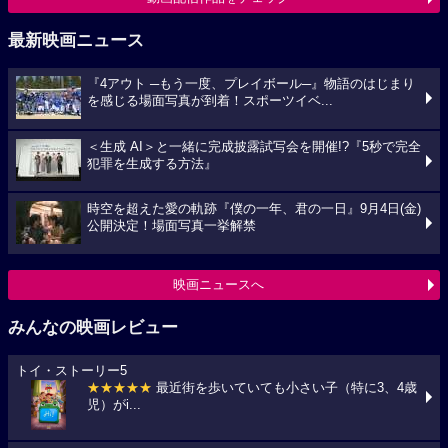
最新映画ニュース
『4アウト ─もう一度、プレイボール─』物語のはじまり
を感じる場面写真が到着！スポーツイベ...
＜生成 AI＞と一緒に完成披露試写会を開催!?『5秒で完全
犯罪を生成する方法』
時空を超えた愛の軌跡『僕の一年、君の一日』9月4日(金)
公開決定！場面写真一挙解禁
映画ニュースへ
みんなの映画レビュー
トイ・ストーリー5
★★★★★
最近街を歩いていても小さい子（特に3、4歳
児）がi...