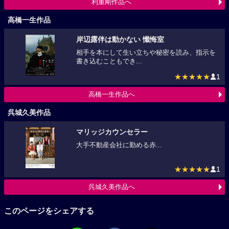
利重剛作品へ
高橋一生作品
岸辺露伴は動かない 懺悔室
相手を本にして生い立ちや秘密を読み、指示を
書き込むこともでき...
★★★★★
1
高橋一生作品へ
呉城久美作品
マリッジカウンセラー
大手不動産会社に勤める赤...
★★★★★
1
呉城久美作品へ
このページをシェアする