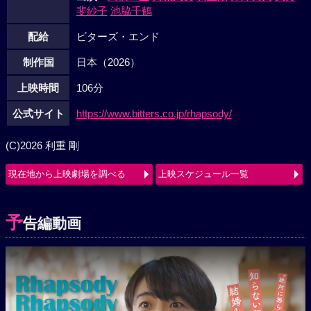
斐紗子
池脇千鶴
配給
ビターズ・エンド
制作国
日本（2026）
上映時間
106分
公式サイト
https://www.bitters.co.jp/rhapsody/
(C)2026 利重 剛
現在地から上映劇場を調べる
上映スケジュール一覧
予
告編動画