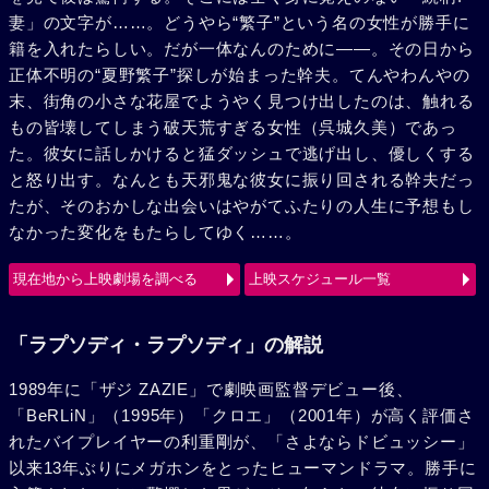
妻」の文字が……。どうやら“繁子”という名の女性が勝手に
籍を入れたらしい。だが一体なんのために――。その日から
正体不明の“夏野繁子”探しが始まった幹夫。てんやわんやの
末、街角の小さな花屋でようやく見つけ出したのは、触れる
もの皆壊してしまう破天荒すぎる女性（呉城久美）であっ
た。彼女に話しかけると猛ダッシュで逃げ出し、優しくする
と怒り出す。なんとも天邪鬼な彼女に振り回される幹夫だっ
たが、そのおかしな出会いはやがてふたりの人生に予想もし
なかった変化をもたらしてゆく……。
現在地から上映劇場を調べる
上映スケジュール一覧
「ラプソディ・ラプソディ」の解説
1989年に「ザジ ZAZIE」で劇映画監督デビュー後、
「BeRLiN」（1995年）「クロエ」（2001年）が高く評価さ
れたバイプレイヤーの利重剛が、「さよならドビュッシー」
以来13年ぶりにメガホンをとったヒューマンドラマ。勝手に