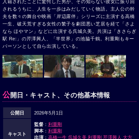
入籍されたことに驚愕した男が、その知らない彼女に振り回
されるうちに、人生を一歩はみだしていく物語。主人公の幹
夫を数々の舞台や映画「岸辺露伴」シリーズに主演する高橋
一生、破天荒すぎる女性の繁子を劇団悪い芝居を経て「さよ
なら ほやマン」などに出演する呉城久美。共演は「きさらぎ
駅 Re:」の芹澤興人、「半世界」の池脇千鶴。利重剛もキー
パーソンとして自ら出演している。
公
開日・キャスト、その他基本情報
公開日
2026年5月1日
監督
：
利重剛
脚本
：
利重剛
キャスト
出演
：
高橋一生
呉城久美
利重剛
芹澤興人
大方