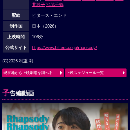
斐紗子
池脇千鶴
配給
ビターズ・エンド
制作国
日本（2026）
上映時間
106分
公式サイト
https://www.bitters.co.jp/rhapsody/
(C)2026 利重 剛
現在地から上映劇場を調べる
上映スケジュール一覧
予
告編動画