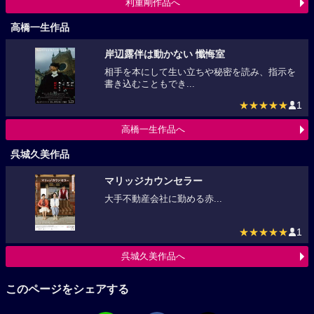
利重剛作品へ
高橋一生作品
岸辺露伴は動かない 懺悔室
相手を本にして生い立ちや秘密を読み、指示を
書き込むこともでき...
★★★★★
1
高橋一生作品へ
呉城久美作品
マリッジカウンセラー
大手不動産会社に勤める赤...
★★★★★
1
呉城久美作品へ
このページをシェアする