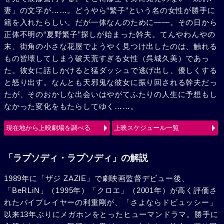
妻」の文字が……。どうやら“繁子”という名の女性が勝手に
籍を入れたらしい。だが一体なんのために――。その日から
正体不明の“夏野繁子”探しが始まった幹夫。てんやわんやの
末、街角の小さな花屋でようやく見つけ出したのは、触れる
もの皆壊してしまう破天荒すぎる女性（呉城久美）であっ
た。彼女に話しかけると猛ダッシュで逃げ出し、優しくする
と怒り出す。なんとも天邪鬼な彼女に振り回される幹夫だっ
たが、そのおかしな出会いはやがてふたりの人生に予想もし
なかった変化をもたらしてゆく……。
現在地から上映劇場を調べる
上映スケジュール一覧
「ラプソディ・ラプソディ」の解説
1989年に「ザジ ZAZIE」で劇映画監督デビュー後、
「BeRLiN」（1995年）「クロエ」（2001年）が高く評価さ
れたバイプレイヤーの利重剛が、「さよならドビュッシー」
以来13年ぶりにメガホンをとったヒューマンドラマ。勝手に