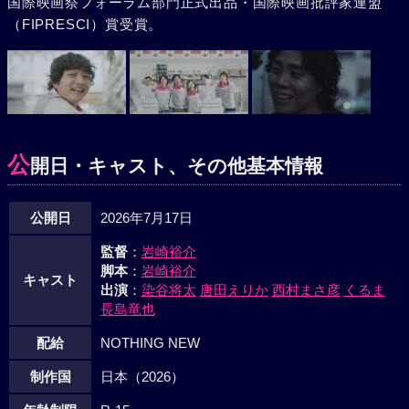
国際映画祭フォーラム部門正式出品・国際映画批評家連盟
（FIPRESCI）賞受賞。
公
開日・キャスト、その他基本情報
公開日
2026年7月17日
監督
：
岩崎裕介
脚本
：
岩崎裕介
キャスト
出演
：
染谷将太
唐田えりか
西村まさ彦
くるま
長島竜也
配給
NOTHING NEW
制作国
日本（2026）