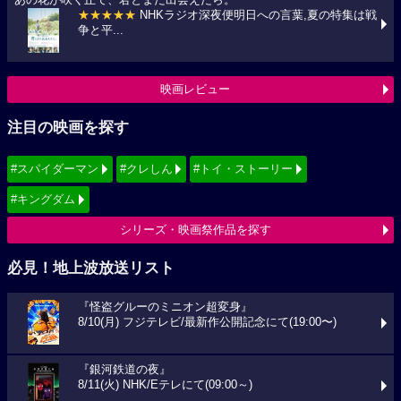
あの花が咲く丘で、君とまた出会えたら。
★★★★★
NHKラジオ深夜便明日への言葉,夏の特集は戦
争と平...
映画レビュー
注目の映画を探す
#スパイダーマン
#クレしん
#トイ・ストーリー
#キングダム
シリーズ・映画祭作品を探す
必見！地上波放送リスト
『怪盗グルーのミニオン超変身』
8/10(月) フジテレビ/最新作公開記念にて(19:00〜)
『銀河鉄道の夜』
8/11(火) NHK/Eテレにて(09:00～)