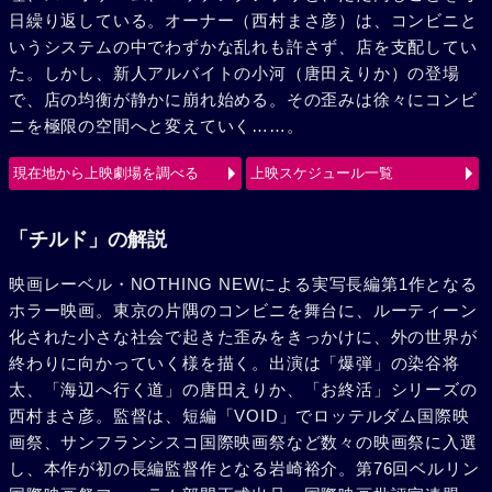
日繰り返している。オーナー（西村まさ彦）は、コンビニと
いうシステムの中でわずかな乱れも許さず、店を支配してい
た。しかし、新人アルバイトの小河（唐田えりか）の登場
で、店の均衡が静かに崩れ始める。その歪みは徐々にコンビ
ニを極限の空間へと変えていく……。
現在地から上映劇場を調べる
上映スケジュール一覧
「チルド」の解説
映画レーベル・NOTHING NEWによる実写長編第1作となる
ホラー映画。東京の片隅のコンビニを舞台に、ルーティーン
化された小さな社会で起きた歪みをきっかけに、外の世界が
終わりに向かっていく様を描く。出演は「爆弾」の染谷将
太、「海辺へ行く道」の唐田えりか、「お終活」シリーズの
西村まさ彦。監督は、短編「VOID」でロッテルダム国際映
画祭、サンフランシスコ国際映画祭など数々の映画祭に入選
し、本作が初の長編監督作となる岩崎裕介。第76回ベルリン