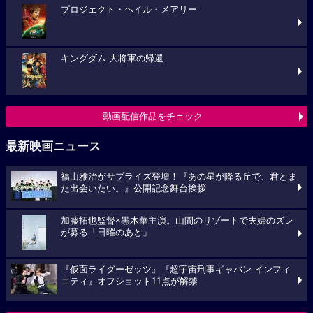
プロジェクト・ヘイル・メアリー
キングダム 大将軍の帰還
動画配信作品をチェック
最新映画ニュース
福山雅治がサプライズ登壇！『あの星が降る丘で、君とま
た出会いたい。』公開記念舞台挨拶
加藤拓也監督×黒木華主演。山間のリゾートで夫婦のズレ
が募る「日曜のあと」
『仮面ライダーゼッツ』『超宇宙刑事ギャバン インフィ
ニティ』オフショット11点が解禁