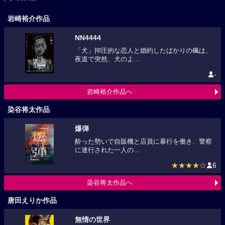
岩崎裕介作品
NN4444
「犬」抑圧的な恋人と婚約したばかりの楓は、
夜道で突然、犬のよ...
-
岩崎裕介作品へ
染谷将太作品
爆弾
酔った勢いで自販機と店員に暴行を働き、警察
に連行された一人の...
★★★★☆
6
染谷将太作品へ
唐田えりか作品
無情の世界