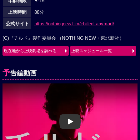
年齢制限
R-15
上映時間
88分
公式サイト
https://nothingnew.film/chilled_anymart/
(C)『チルド』製作委員会 （NOTHING NEW・東北新社）
現在地から上映劇場を調べる
上映スケジュール一覧
予
告編動画
Play