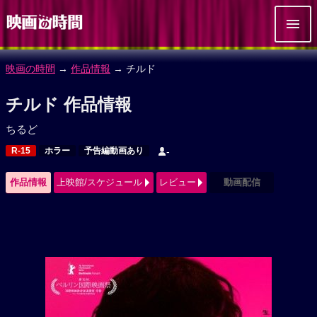
映画の時間
→
作品情報
→ チルド
チルド 作品情報
ちるど
R-15
ホラー
予告編動画あり
-
作品情報
上映館/スケジュール
レビュー
動画配信