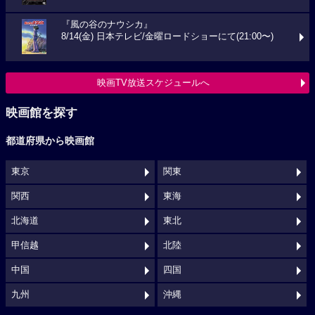
『風の谷のナウシカ』
8/14(金) 日本テレビ/金曜ロードショーにて(21:00〜)
映画TV放送スケジュールへ
映画館を探す
都道府県から映画館
東京
関東
関西
東海
北海道
東北
甲信越
北陸
中国
四国
九州
沖縄