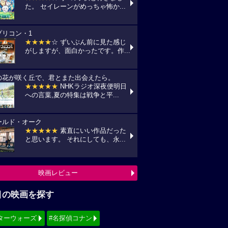
映画レビュー
目の映画を探す
ターウォーズ
#名探偵コナン
ィズニー
#少女漫画原作実写化
シリーズ・映画祭作品を探す
見！地上波放送リスト
『怪盗グルーのミニオン超変身』
10(月) フジテレビ/最新作公開記念にて
:00〜)
『銀河鉄道の夜』
11(火) NHK/Eテレにて(09:00～)
『風の谷のナウシカ』
14(金) 日本テレビ/金曜ロードショーにて
:00〜)
映画TV放送スケジュールへ