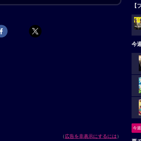
【
タ
5名
今
ニ
つ
怪
今週
要