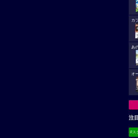
 ハイウェイの堕天使のロケ地へ
注
#ス
#デ
必
8/
(19
8/
8/
(21