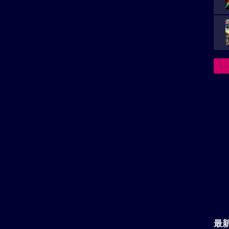
ズ第29作目。神奈川県横浜を舞台に、暴走する謎の黒
”とそれを追う神奈川県警交通機動隊の白バイ隊員“風の
クアクションを描く。監督は、「名探偵コナン 黒鉄の
、『真・侍伝 YAIBA』などを手がけてきた蓮井隆
、2024年に他界した田中敦子から同役を引き継いだ沢
最
事
が
基本情報
定
ル
主