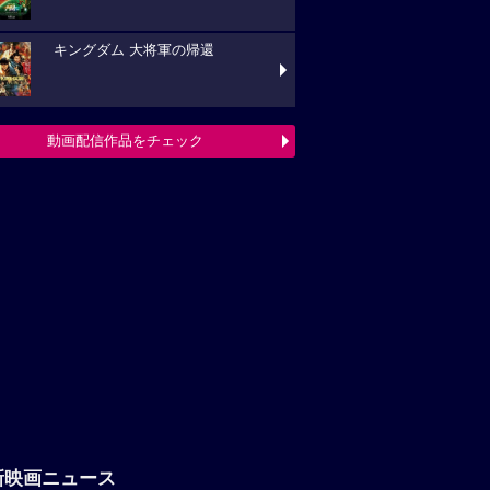
新映画ニュース
『仮面ライダーゼッツ』『超宇宙刑
ギャバン インフィニティ』オフショット11点
解禁
『つりこまち』2026年秋公開決
！仲村悠菜が映画初主演で“釣りで五輪金メダ
”を目指す
「八つ墓村」悪夢的な予告編解禁、
題歌は松本孝弘（B’z）率いるTMGが担当