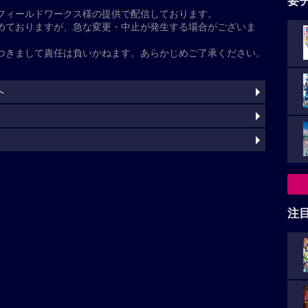
崎和佳奈）・園子（声:松井菜桜子）・小五郎（声:小山
ターサイクルフェスティバルが開催される横浜・みな
声:日髙のり子）と向かっていたところ、暴走する謎の
た
飛び越えていき、蘭がいつか見た“風の女神様”神奈川
みゆき）がそれを追っていった。激しいカーチェイスの
のところで取り逃がしてしまう。その後、コナンたち
る最新技術を搭載した白バイ・エンジェルのお披露目
注
黒いバイクが今度は都内に出現し、警視庁の追跡をも
暴走だが、その車体がエンジェルに酷似していること
”と呼び、追跡を続ける。弟の萩原研二（声:三木眞一
灼
延年）との記憶が脳裏によぎる千速。風の女神（エンジ
）の、旋風巻き起こすバトルが始まる。
続きを読む
上映スケジュール一覧
天使」の解説