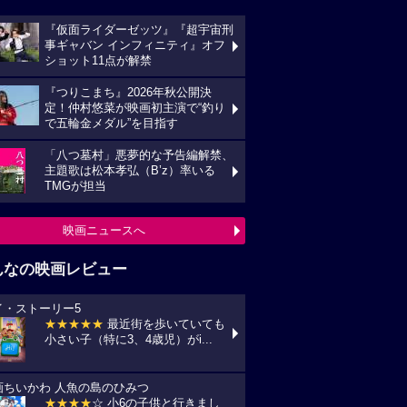
映画ニュースへ
んなの映画レビュー
イ・ストーリー5
★★★★★
最近街を歩いていても
い子（特に3、4歳児）がi...
画ちいかわ 人魚の島のひみつ
★★★★
☆ 小6の子供と行きまし
 セイレーンがめっちゃ怖か...
プリコン・1
★★★★
☆ ずいぶん前に見た感じ
しますが、面白かったです。作...
の花が咲く丘で、君とまた出会えたら。
★★★★★
NHKラジオ深夜便明日
言葉,夏の特集は戦争と平...
ールド・オーク
★★★★★
素直にいい作品だった
います。 それにしても、永...