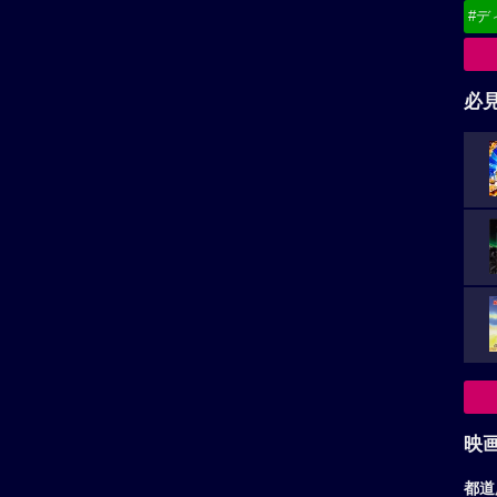
映
い。
都道
再生非対応がございます。
東
関
北
稿があります。
甲
中
九
お
コナンだし、千早お姉様ならワンチャンって思います。
ア