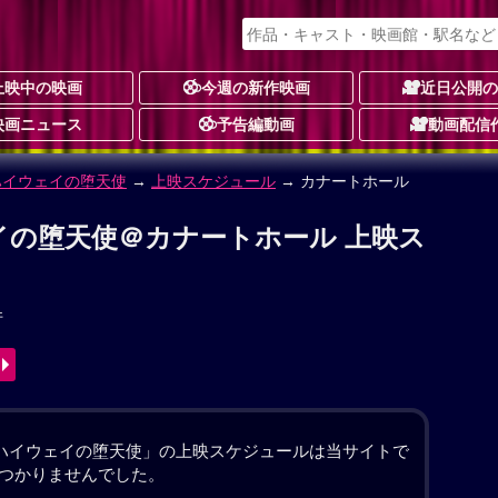
上映中の映画
今週の新作映画
近日公開
映画ニュース
予告編動画
動画配信
ハイウェイの堕天使
イの堕天使 作品情報
し
ョン
サスペンス・ミステリー
アニメーション
動画配信