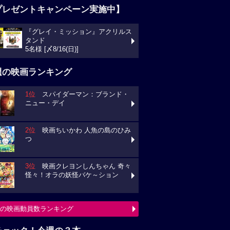
プレゼントキャンペーン実施中】
『グレイ・ミッション』アクリルス
ンド
様 [〆8/16(日)]
週の映画ランキング
1位
スパイダーマン：ブランド・
ュー・デイ
2位
映画ちいかわ 人魚の島のひみ
3位
映画クレヨンしんちゃん 奇々
々！オラの妖怪バケ～ション
の映画動員数ランキング
チェック！今週の３本
ミニオンズ＆モンスターズ