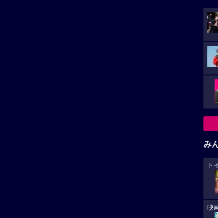
山崎和佳奈
小山力也
沢城みゆき
三木眞一郎
神奈延年
希子
高木渉
大谷育江
み
ト
小さ
映
jp/2026/index.html
た。
カ
員会
が
上映スケジュール一覧
あ
への
の堕天使のロケ地
オ
箱根
横浜みなとみらい21
と思
におすす
横浜の新都心。みなとみらい21事業
によって再開発された地区。