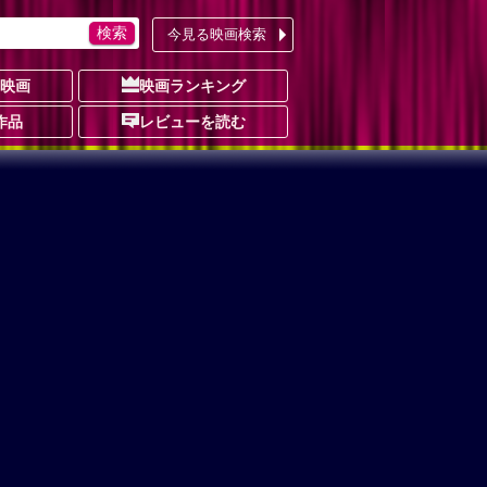
今見る映画検索
の映画
映画ランキング
作品
レビューを読む