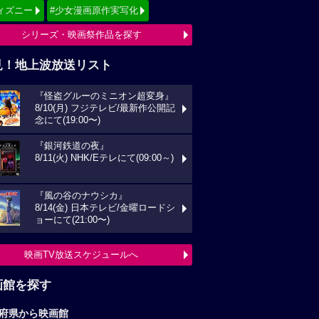
画館を探す
府県から映画館
京
関東
西
東海
海道
東北
信越
北陸
国
四国
州
沖縄
全国の映画館へ
すすめ映画ジャンル
クション
アニメーション