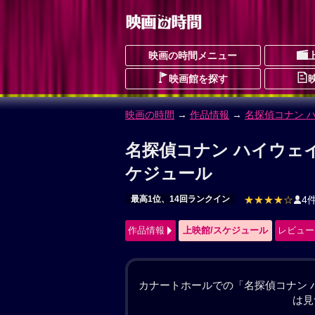
映画の時間メニュー
映画館を探す
映画の時間
→
作品情報
→ 名探偵コナン 
名探偵コナン ハイウェ
めいたんていこなんはいうぇいのだてん
最高1位、14回ランクイン
ドラマ
アクシ
予告編動画あり
★★★★☆
4件
作品情報
上映館/スケジュール
レビュー
#名探偵コナン