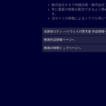
コナン（声:高山みなみ）と蘭（声:山
力也）は、バイクの祭典・神奈川モー
とみらいに、バイク好きの世良真純（
黒いバイクがコナンたちを乗せた車を
県警交通機動隊の萩原千速（声:沢城
末に千速のバイクは大破し、あと一歩
が横浜のフェス会場に到着すると、あ
が行われていた。そんな中、暴走した
振り切ったという情報が。目的不明な
分かり、黒いエンジェル“ルシファー
郎）とその同期・松田陣平（声:神奈
ェル）VS 黒き堕天使（ルシファー
現在地から上映劇場を調べる
「名探偵コナン ハイウェイの堕