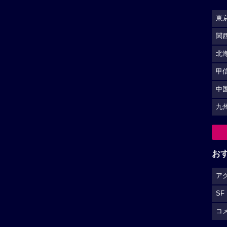
からしたからかなり湧きます。
る最後の映画です。
SF
コ
レビューを投稿する
S
ェイの堕
和佳奈作品
小山力也作品
偵コナン 業火の向日葵
映画おしりたんてい スター・
アンド・ムーン
ダの画家フィンセン...