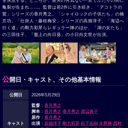
を決意する。ところが、亜矢の何気ない一言でふたりの間に
亀裂が生まれ……。監督は前2作に引き続き、「デコトラの
鷲」シリーズの香月秀之。「シャイロックの子供たち」の橋
爪功、「仕掛人・藤枝梅安」シリーズの高畑淳子、「海辺へ
行く道」の剛力彩芽らレギュラー陣のほか、「湖の女たち」
の三田佳子、「盤上の向日葵」の小日向文世が出演。
公
開日・キャスト、その他基本情報
公開日
2026年5月29日
監督
：
香月秀之
脚本
：
香月秀之
香月秀之
渡辺典子
原作
：
香月秀之
キャスト
出演
：
高畑淳子
剛力彩芽
松下由樹
水野勝
西村