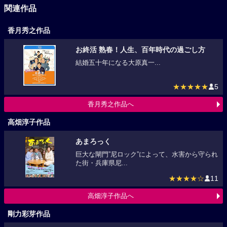
関連作品
香月秀之作品
お終活 熟春！人生、百年時代の過ごし方
結婚五十年になる大原真一...
★★★★★
5
香月秀之作品へ
高畑淳子作品
あまろっく
巨大な閘門”尼ロック”によって、水害から守られ
た街・兵庫県尼...
★★★★☆
11
高畑淳子作品へ
剛力彩芽作品