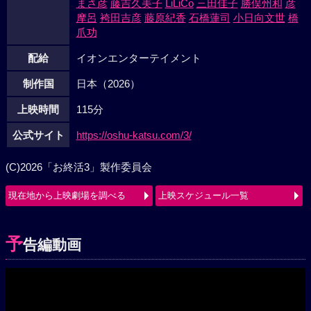
まさ彦
藤吉久美子
LiLiCo
三田佳子
勝俣州和
彦
摩呂
袴田吉彦
藤原紀香
石橋蓮司
小日向文世
橋
爪功
配給
イオンエンターテイメント
制作国
日本（2026）
上映時間
115分
公式サイト
https://oshu-katsu.com/3/
(C)2026「お終活3」製作委員会
現在地から上映劇場を調べる
上映スケジュール一覧
予
告編動画