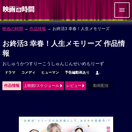
映画の時間
→
作品情報
→ お終活3 幸春！人生メモリーズ
お終活3 幸春！人生メモリーズ 作品情
報
おしゅうかつすりーこうしゅんじんせいめもりーず
ドラマ
コメディ
ヒューマン
予告編動画あり
-
作品情報
上映館/スケジュール
レビュー
動画配信