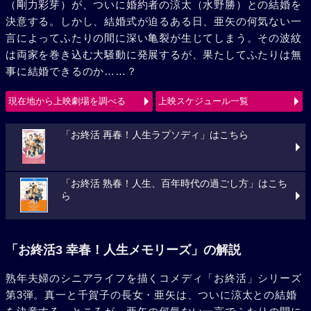
（剛力彩芽）が、ついに婚約者の涼太（水野勝）との結婚を
決意する。しかし、結婚式が迫るある日、亜矢の何気ない一
言によってふたりの間に深い亀裂が生じてしまう。その波紋
は両家を巻き込む大騒動に発展するが、果たしてふたりは無
事に結婚できるのか……？
現在地から上映劇場を調べる
上映スケジュール一覧
「お終活 再春！人生ラプソディ」はこちら
「お終活 熟春！人生、百年時代の過ごし方」はこち
ら
「お終活3 幸春！人生メモリーズ」の解説
熟年夫婦のシニアライフを描くコメディ「お終活」シリーズ
第3弾。真一と千賀子の長女・亜矢は、ついに涼太との結婚