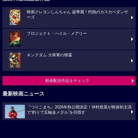
プロジェクト・ヘイル・メアリー
キングダム 大将軍の帰還
動画配信作品をチェック
最新映画ニュース
『つりこまち』2026年秋公開決定！仲村悠菜が映画初主演
で“釣りで五輪金メダル”を目指す
「八つ墓村」悪夢的な予告編解禁、主題歌は松本孝弘
（B’z）率いるTMGが担当
フランシス・ンら出演。中年男たちがボートレースに挑む
「逆流の男たち」