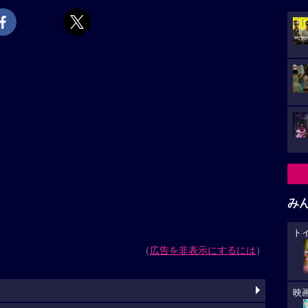
み
ト
（
広告を非表示にするには
）
映