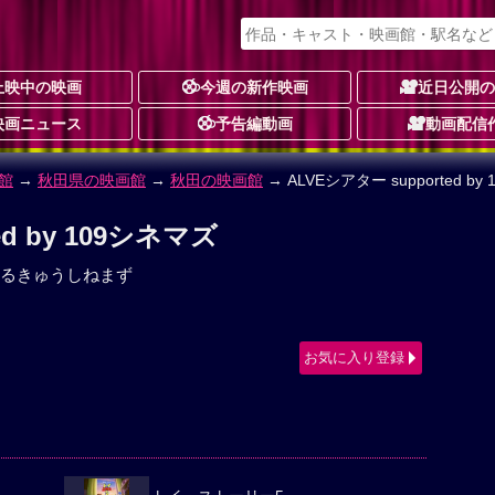
上映中の映画
今週の新作映画
近日公開
映画ニュース
予告編動画
動画配信
館
→
秋田県の映画館
→
秋田の映画館
→ ALVEシアター supported by
ed by 109シネマズ
るきゅうしねまず
お気に入り登録