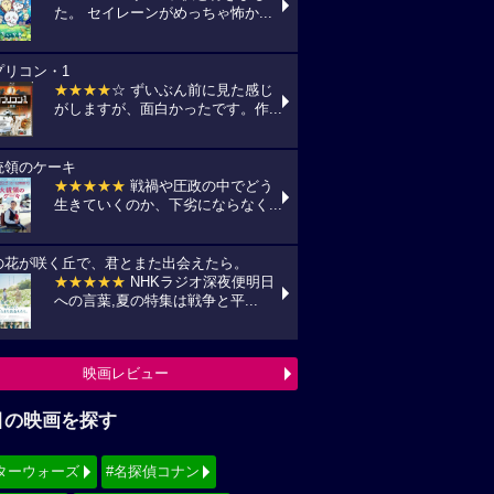
た。 セイレーンがめっちゃ怖か...
プリコン・1
★★★★
☆ ずいぶん前に見た感じ
がしますが、面白かったです。作...
統領のケーキ
★★★★★
戦禍や圧政の中でどう
生きていくのか、下劣にならなく...
の花が咲く丘で、君とまた出会えたら。
★★★★★
NHKラジオ深夜便明日
への言葉,夏の特集は戦争と平...
映画レビュー
目の映画を探す
ターウォーズ
#名探偵コナン