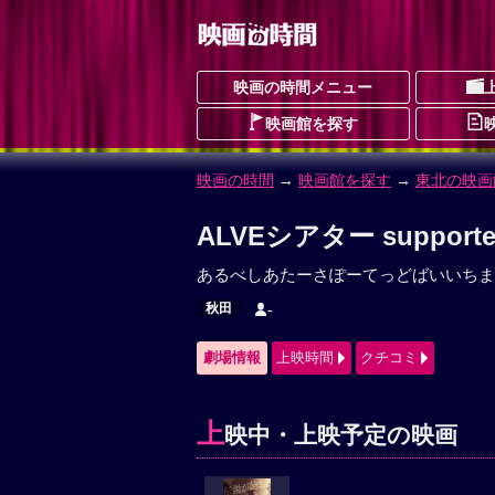
映画の時間メニュー
映画館を探す
映画の時間
→
映画館を探す
→
東北の映画
ALVEシアター support
あるべしあたーさぽーてっどばいいちま
秋田
-
劇場情報
上映時間
クチコミ
上
映中・上映予定の映画