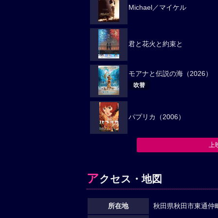
Michael／マイケル
君と花火と約束と
モアナと伝説の海（2026）
吹替
パプリカ（2006）
上
ア
クセス・地図
所在地
秋田県秋田市東通仲町