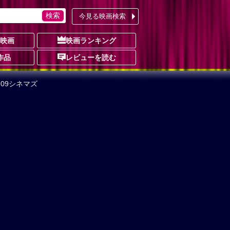
今見る映画検索
の映画
映画ランキング
作品
レビューを読む
 109シネマズ