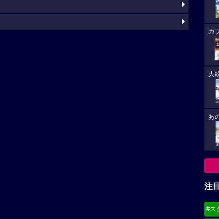
カ
大
あ
注
#ス