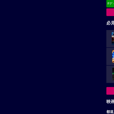
#デ
必
映
都道