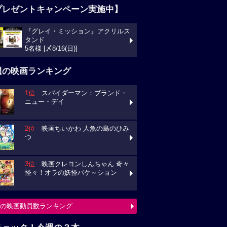
プレゼントキャンペーン実施中】
『グレイ・ミッション』アクリルス
タンド
5名様 [〆8/16(日)]
週の映画ランキング
1位
スパイダーマン：ブランド・
ニュー・デイ
2位
映画ちいかわ 人魚の島のひみ
つ
3位
映画クレヨンしんちゃん 奇々
怪々！オラの妖怪バケ～ション
の映画動員数ランキング