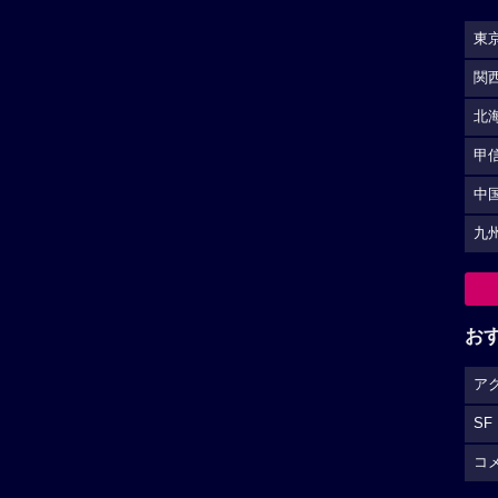
東
関
北
甲
中
九
お
ア
SF
コ