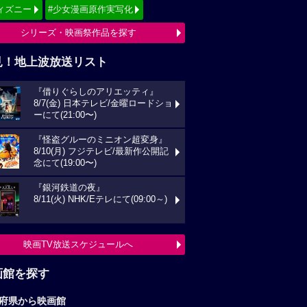
ィズニー
#少女漫画原作実写化
シリーズ・映画祭作品を探す
見！地上波放送リスト
『借りぐらしのアリエッティ』
8/7(金) 日本テレビ/金曜ロードショ
ーにて(21:00〜)
『怪盗グルーのミニオン超変身』
8/10(月) フジテレビ/最新作公開記
念にて(19:00〜)
『銀河鉄道の夜』
8/11(火) NHK/Eテレにて(09:00～)
映画TV放送スケジュールへ
画館を探す
府県から映画館