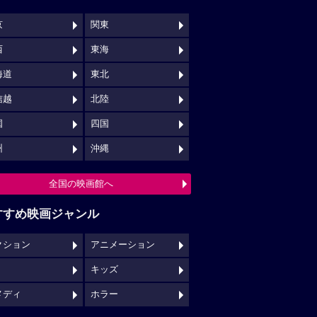
京
関東
西
東海
海道
東北
信越
北陸
国
四国
州
沖縄
全国の映画館へ
すすめ映画ジャンル
クション
アニメーション
キッズ
メディ
ホラー