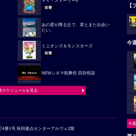
トイ・ストーリー5
【
吹替
あの星が降る丘で、君とまた出会い
たい。
今
ミニオンズ＆モンスターズ
吹替
NEWシネマ歌舞伎 四谷怪談
映スケジュールを見る
今週
4番1号 秋田拠点センターアルヴェ2階