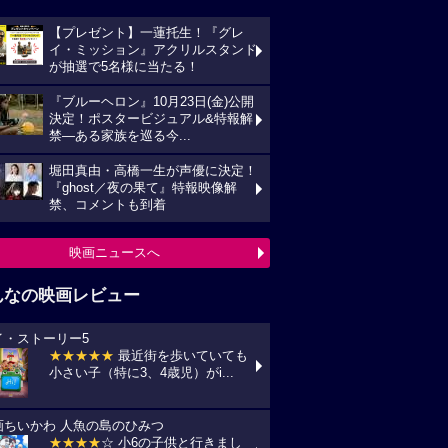
【プレゼント】一蓮托生！『グレ
イ・ミッション』アクリルスタンド
が抽選で5名様に当たる！
『ブルーヘロン』10月23日(金)公開
決定！ポスタービジュアル&特報解
禁―ある家族を巡る今...
堀田真由・高橋一生が声優に決定！
『ghost／夜の果て』特報映像解
禁、コメントも到着
映画ニュースへ
んなの映画レビュー
イ・ストーリー5
★★★★★
最近街を歩いていても
小さい子（特に3、4歳児）がi...
画ちいかわ 人魚の島のひみつ
★★★★
☆ 小6の子供と行きまし