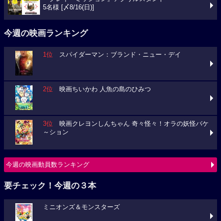
5名様 [〆8/16(日)]
今週の映画ランキング
1位
スパイダーマン：ブランド・ニュー・デイ
2位
映画ちいかわ 人魚の島のひみつ
3位
映画クレヨンしんちゃん 奇々怪々！オラの妖怪バケ
～ション
今週の映画動員数ランキング
要チェック！今週の３本
ミニオンズ＆モンスターズ