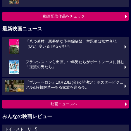
動画配信作品をチェック
最新映画ニュース
「八つ墓村」悪夢的な予告編解禁、主題歌は松本孝弘
（B’z）率いるTMGが担当
フランシス・ンら出演。中年男たちがボートレースに挑む
「逆流の男たち」
『ブルーヘロン』10月23日(金)公開決定！ポスタービジュ
アル&特報解禁―ある家族を巡る今...
映画ニュースへ
みんなの映画レビュー
トイ・ストーリー5