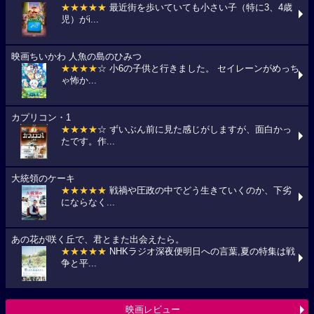
★★★★★
最近街を歩いていても小さい子（特に3、4歳
児）がi...
映画ちいかわ 人魚の島のひみつ
★★★★
☆ 小6の子供と行きました。 セイレーンがめっち
ゃ怖か...
カプリコン・1
★★★★
☆ ずいぶん前に見た感じがしますが、面白かっ
たです。作...
大統領のケーキ
★★★★★
戦禍や圧政の中でどう生きていくのか、下劣
にならなく...
あの花が咲く丘で、君とまた出会えたら。
★★★★★
NHKラジオ深夜便明日への言葉,夏の特集は戦
争と平...
映画レビュー