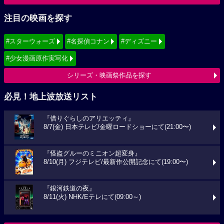
注目の映画を探す
#スターウォーズ
#名探偵コナン
#ディズニー
#少女漫画原作実写化
シリーズ・映画祭作品を探す
必見！地上波放送リスト
『借りぐらしのアリエッティ』
8/7(金) 日本テレビ/金曜ロードショーにて(21:00〜)
『怪盗グルーのミニオン超変身』
8/10(月) フジテレビ/最新作公開記念にて(19:00〜)
『銀河鉄道の夜』
8/11(火) NHK/Eテレにて(09:00～)