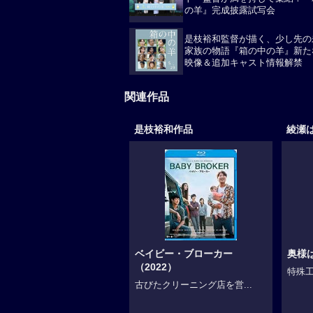
ト・監督が満を持して集結！『
の羊』完成披露試写会
是枝裕和監督が描く、少し先の
家族の物語『箱の中の羊』新た
映像＆追加キャスト情報解禁
関連作品
是枝裕和作品
綾瀬
ベイビー・ブローカー
奥様
（2022）
特殊工
古びたクリーニング店を営...