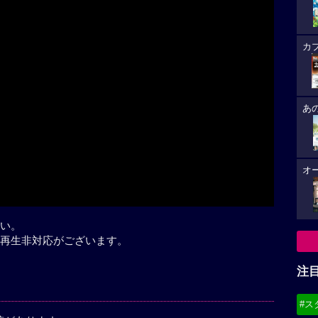
カ
Play
あ
オ
い。
再生非対応がございます。
注
#ス