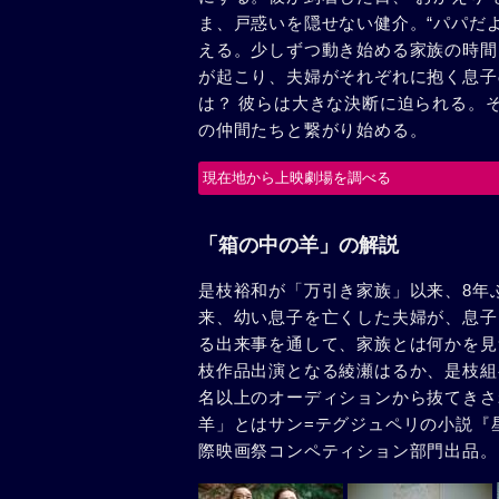
ま、戸惑いを隠せない健介。“パパだよ
える。少しずつ動き始める家族の時間
が起こり、夫婦がそれぞれに抱く息子
は？ 彼らは大きな決断に迫られる。
の仲間たちと繋がり始める。
現在地から上映劇場を調べる
「箱の中の羊」の解説
是枝裕和が「万引き家族」以来、8年
来、幼い息子を亡くした夫婦が、息子
る出来事を通して、家族とは何かを見つ
枝作品出演となる綾瀬はるか、是枝組
名以上のオーディションから抜てきさ
羊」とはサン=テグジュペリの小説『星
際映画祭コンペティション部門出品。