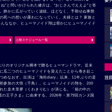
要
ね”と問いかけられた健介は、“おじさんでええよ”と答
。静かに広がっていく波紋。ほどなく、予期せぬ事態
の死への想いが露わになっていく。夫婦とは？ 家族と
そんななか、ヒューマノイド翔は密かにヒューマノイド
上映スケジュール一覧
ぶりのオリジナル脚本で贈るヒューマンドラマ。近未
に瓜二つのヒューマノイドを迎えたことから巻き起こ
めなおす。出演は「海街diary」以来、11年ぶりの是
注
初参加の大悟（千鳥）。ヒューマノイドの翔を、200
れた桒木里夢（くわきりむ）が演じる。「箱の中の
の王子さま』に由来する。2026年・第79回カンヌ国