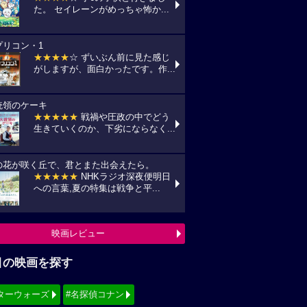
た。 セイレーンがめっちゃ怖か...
プリコン・1
★★★★
☆ ずいぶん前に見た感じ
がしますが、面白かったです。作...
統領のケーキ
★★★★★
戦禍や圧政の中でどう
生きていくのか、下劣にならなく...
の花が咲く丘で、君とまた出会えたら。
★★★★★
NHKラジオ深夜便明日
への言葉,夏の特集は戦争と平...
映画レビュー
目の映画を探す
ターウォーズ
#名探偵コナン