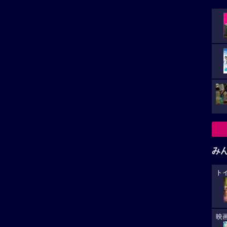
み
ト
映