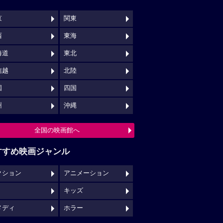
京
関東
西
東海
海道
東北
信越
北陸
国
四国
州
沖縄
全国の映画館へ
すすめ映画ジャンル
クション
アニメーション
キッズ
メディ
ホラー