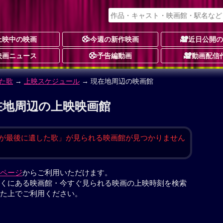
上映中の映画
今週の新作映画
近日公開
映画ニュース
予告編動画
動画配信
た歌
→
上映スケジュール
→ 現在地周辺の映画館
在地周辺の上映映画館
が最後に遺した歌」が見られる映画館が見つかりません
ページ
からご利用いただけます。
くにある映画館・今すぐ見られる映画の上映時刻を検索
た上でご利用ください。