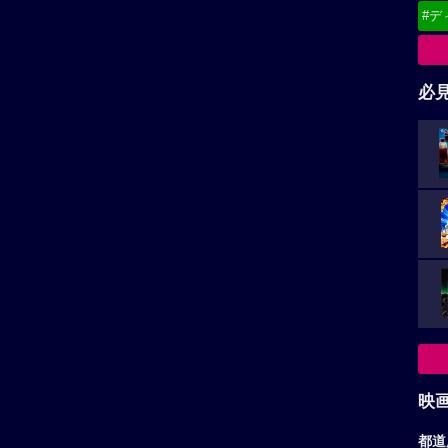
#デ
必
映
都道