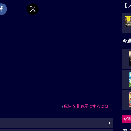
【
今
（
広告を非表示にするには
）
今週