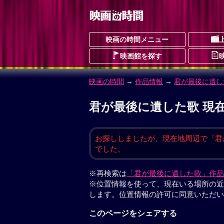
映画の時間メニュー
映画館を探す
映画の時間
→
作品情報
→
君が最後に遺し
君が最後に遺した歌 現
お探ししましたが、現在地周辺で「君
でした。
※再検索は
「君が最後に遺した歌」作品
※位置情報を使って、現在いる場所の近
します。位置情報の許可に同意いただい
このページをシェアする