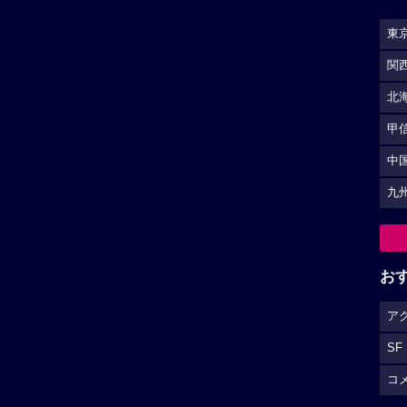
東
関
北
甲
中
九
お
ア
SF
コ