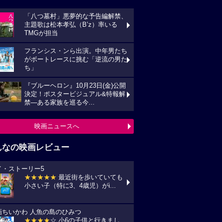
「八つ墓村」悪夢的な予告編解禁、
主題歌は松本孝弘（B’z）率いる
TMGが担当
フランシス・ンら出演。中年男たち
がボートレースに挑む「逆流の男た
ち」
『ブルーヘロン』10月23日(金)公開
決定！ポスタービジュアル&特報解
禁―ある家族を巡る今...
映画ニュースへ
んなの映画レビュー
イ・ストーリー5
★★★★★
最近街を歩いていても
小さい子（特に3、4歳児）がi...
画ちいかわ 人魚の島のひみつ
★★★★
☆ 小6の子供と行きまし