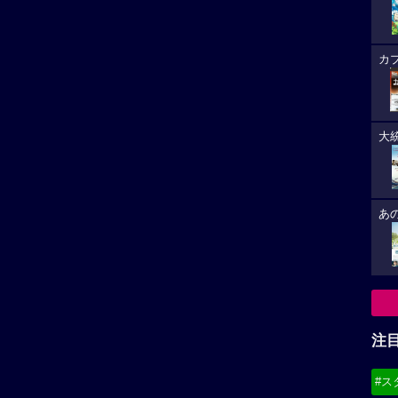
カ
大
あ
注
#ス