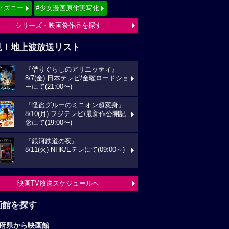
ィズニー
#少女漫画原作実写化
シリーズ・映画祭作品を探す
見！地上波放送リスト
『借りぐらしのアリエッティ』
8/7(金) 日本テレビ/金曜ロードショ
ーにて(21:00〜)
『怪盗グルーのミニオン超変身』
8/10(月) フジテレビ/最新作公開記
念にて(19:00〜)
『銀河鉄道の夜』
8/11(火) NHK/Eテレにて(09:00～)
映画TV放送スケジュールへ
画館を探す
府県から映画館