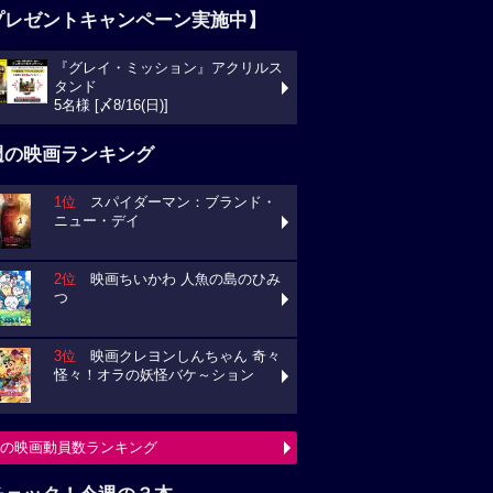
プレゼントキャンペーン実施中】
『グレイ・ミッション』アクリルス
タンド
5名様 [〆8/16(日)]
週の映画ランキング
1位
スパイダーマン：ブランド・
ニュー・デイ
2位
映画ちいかわ 人魚の島のひみ
つ
3位
映画クレヨンしんちゃん 奇々
怪々！オラの妖怪バケ～ション
の映画動員数ランキング