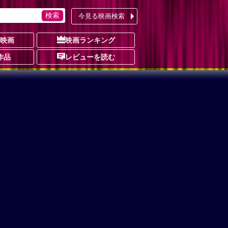
今見る映画検索
の映画
映画ランキング
作品
レビューを読む