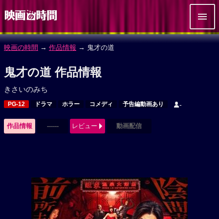
映画の時間
→
作品情報
→ 鬼才の道
鬼才の道 作品情報
きさいのみち
PG-12
ドラマ
ホラー
コメディ
予告編動画あり
-
作品情報
------
レビュー
動画配信