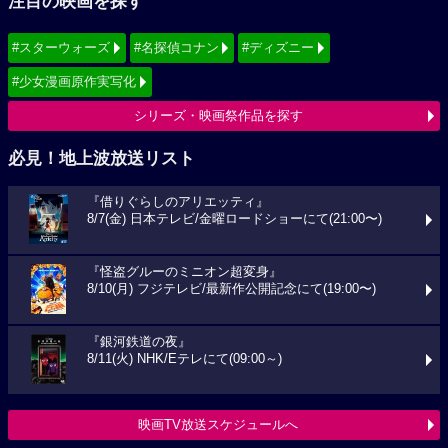
注目の映画を探す
#スターウォーズ
#名探偵コナン
#ディズニー
#少女漫画原作実写化
シリーズ・映画祭作品を探す
必見！地上波放送リスト
『借りぐらしのアリエッティ』
8/7(金) 日本テレビ/金曜ロードショーにて(21:00〜)
『怪盗グルーのミニオン超変身』
8/10(月) フジテレビ/最新作公開記念にて(19:00〜)
『銀河鉄道の夜』
8/11(火) NHK/Eテレにて(09:00～)
映画TV放送スケジュールへ