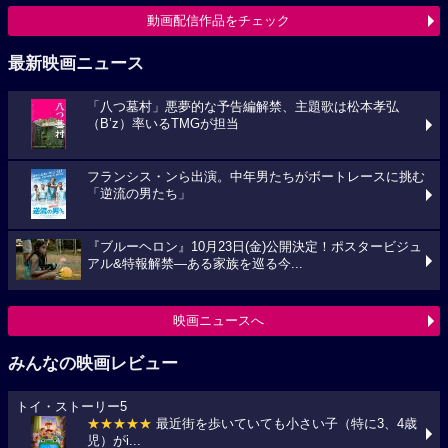
動画配信作品をチェック
最新映画ニュース
「八つ墓村」悪夢的な予告編解禁、主題歌は松本孝弘
（B’z）率いるTMGが担当
フランシス・ンら出演。中年男たちがボートレースに挑む
「逆流の男たち」
『ブルーヘロン』10月23日(金)公開決定！ポスタービジュ
アル&特報解禁―ある家族を巡る今...
映画ニュースへ
みんなの映画レビュー
トイ・ストーリー5
★★★★★
最近街を歩いていても小さい子（特に3、4歳
児）がi...