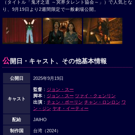
（タイトル「鬼才之道 ～冥界タレント協会～」）で人気とな
り、9月19日より2週間限定で一般劇場公開。
公
開日・キャスト、その他基本情報
公開日
2025年9月19日
監督
：
ジョン・スー
脚本
：
ジョン・スー
ツァイ・クェンリン
キャスト
出演
：
チェン・ボーリン
チャン・ロンロン
ワ
ン・ジン
ヤオ・イーティー
配給
JAIHO
制作国
台湾（2024）