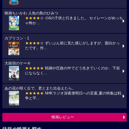
映画ちいかわ 人魚の島のひみつ
★★★★
☆ 小6の子供と行きました。 セイレーンがめっち
ゃ怖か...
カプリコン・1
★★★★
☆ ずいぶん前に見た感じがしますが、面白かっ
たです。作...
大統領のケーキ
★★★★★
戦禍や圧政の中でどう生きていくのか、下劣
にならなく...
あの花が咲く丘で、君とまた出会えたら。
★★★★★
NHKラジオ深夜便明日への言葉,夏の特集は戦
争と平...
映画レビュー