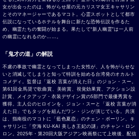
女が出会ったのは、怖がらせ屋の元カリスマ女王キャサリン
とそのマネージャーであるマコト。心霊スポットとして都市
伝説になっているホテルを舞台に新たな恐怖伝説を作るた
め、幽霊たちの奮闘が始まる。果たして“新人幽霊”は一人前
の幽霊になれるのか……。
「鬼才の道」の解説
不慮の事故で幽霊となってしまった女性が、人を怖がらせな
いと消滅してしまうと知って特訓を始める台湾発のオカルト
コメディ。監督は「返校 言葉が消えた日」のジョン・スー。
第61回金馬奨で歌曲賞、美術賞、視覚効果賞、アクション設
計賞、メイクアップ・衣装デザイン賞の5部門で最優秀賞を
獲得。主人公のヒロインを、ジョン・スーと「返校 言葉が消
えた日」でもタッグを組んだワン・ジンが演じている。共演
は、指南役のマコトに「藍色夏恋」のチェン・ボーリン、キ
ャサリンに「空海 KU-KAI 美しき王妃の謎」のチャン・ロン
ロン。2025年・第20回大阪アジアン映画祭にて上映後、配信