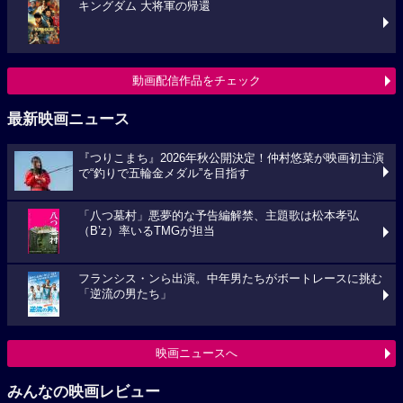
キングダム 大将軍の帰還
動画配信作品をチェック
最新映画ニュース
『つりこまち』2026年秋公開決定！仲村悠菜が映画初主演
で“釣りで五輪金メダル”を目指す
「八つ墓村」悪夢的な予告編解禁、主題歌は松本孝弘
（B’z）率いるTMGが担当
フランシス・ンら出演。中年男たちがボートレースに挑む
「逆流の男たち」
映画ニュースへ
みんなの映画レビュー