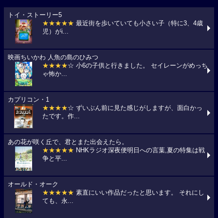
トイ・ストーリー5
★★★★★
最近街を歩いていても小さい子（特に3、4歳
児）がi...
映画ちいかわ 人魚の島のひみつ
★★★★
☆ 小6の子供と行きました。 セイレーンがめっち
ゃ怖か...
カプリコン・1
★★★★
☆ ずいぶん前に見た感じがしますが、面白かっ
たです。作...
あの花が咲く丘で、君とまた出会えたら。
★★★★★
NHKラジオ深夜便明日への言葉,夏の特集は戦
争と平...
オールド・オーク
★★★★★
素直にいい作品だったと思います。 それにし
ても、永...