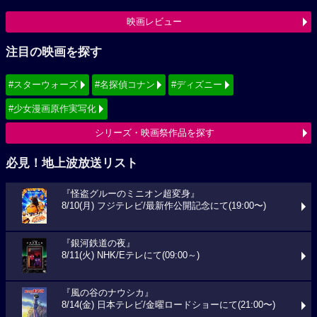
映画レビュー
注目の映画を探す
#スターウォーズ
#名探偵コナン
#ディズニー
#少女漫画原作実写化
シリーズ・映画祭作品を探す
必見！地上波放送リスト
『怪盗グルーのミニオン超変身』
8/10(月) フジテレビ/最新作公開記念にて(19:00〜)
『銀河鉄道の夜』
8/11(火) NHK/Eテレにて(09:00～)
『風の谷のナウシカ』
8/14(金) 日本テレビ/金曜ロードショーにて(21:00〜)