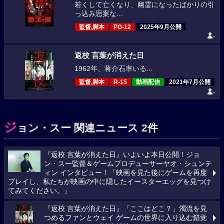
若くして亡くなり、幽霊になったばかりの引
っ込み思案な...
監督,脚本
PG-12
2025年9月公開
-
返校 言葉が消えた日
1962年、蒋介石率いる...
監督,脚本
R-15
動画配信
2021年7月公開
-
ジ
ョン・スー 関連ニュース 2件
『返校 言葉が消えた日』いよいよ本日公開！ジョ
ン・スー監督＆ゲームプロデューサーヤオ・シュンテ
ィン インタビュー！「映画を見た後にゲームを再度
プレイし、私たちが映画の中に隠したイースターエッグを見つけ
てみてください。」
『返校 言葉が消えた日』「ここはどこ？」濁流を見
つめるファンとウェイ ゲームの世界に入り込む錯覚