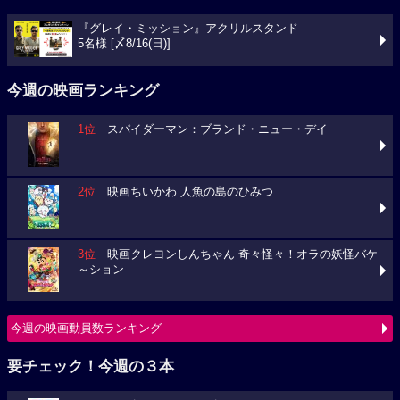
『グレイ・ミッション』アクリルスタンド
5名様 [〆8/16(日)]
今週の映画ランキング
1位
スパイダーマン：ブランド・ニュー・デイ
2位
映画ちいかわ 人魚の島のひみつ
3位
映画クレヨンしんちゃん 奇々怪々！オラの妖怪バケ
～ション
今週の映画動員数ランキング
要チェック！今週の３本