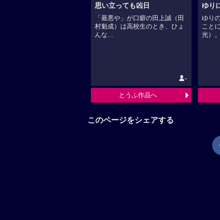
思い立っても凶日
ゆり
「最悪や」が口癖の田上誠（田
ゆり
村魁成）は高校生のとき、ひょ
こと
んな...
光）。彼
-
とうふ作品へ
このページをシェアする