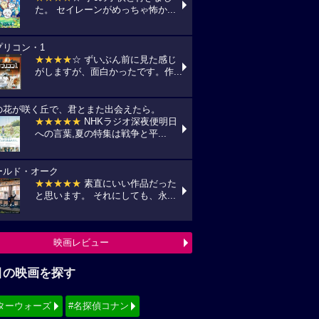
た。 セイレーンがめっちゃ怖か...
プリコン・1
★★★★
☆ ずいぶん前に見た感じ
がしますが、面白かったです。作...
の花が咲く丘で、君とまた出会えたら。
★★★★★
NHKラジオ深夜便明日
への言葉,夏の特集は戦争と平...
ールド・オーク
★★★★★
素直にいい作品だった
と思います。 それにしても、永...
映画レビュー
目の映画を探す
ターウォーズ
#名探偵コナン