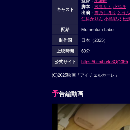
監督
：
小池匠
脚本
：
浅見サト
小池匠
キャスト
出演
：
雪乃しほり
とう
仁科かりん
小島彩乃
松
配給
Momentum Labo.
制作国
日本（2025）
上映時間
60分
公式サイト
https://t.co/bu4e8QQ0Fh
(C)2025映画「アイチェルカーレ」
予
告編動画