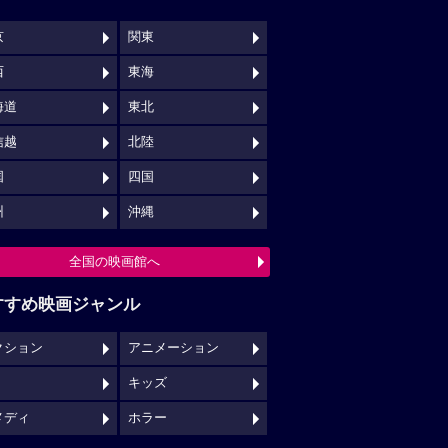
京
関東
西
東海
海道
東北
信越
北陸
国
四国
州
沖縄
全国の映画館へ
すすめ映画ジャンル
クション
アニメーション
キッズ
メディ
ホラー