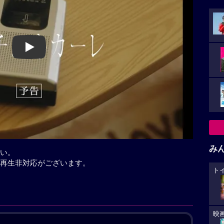
Play
み
い。
再生非対応がございます。
ト
映