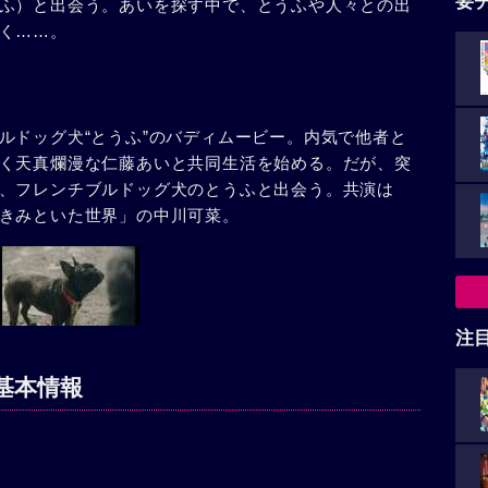
要
ふ）と出会う。あいを探す中で、とうふや人々との出
く……。
ルドッグ犬“とうふ”のバディムービー。内気で他者と
く天真爛漫な仁藤あいと共同生活を始める。だが、突
、フレンチブルドッグ犬のとうふと出会う。共演は
きみといた世界」の中川可菜。
注
基本情報