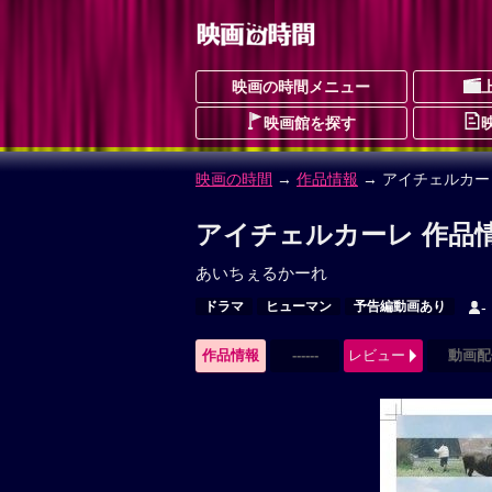
映画の時間メニュー
映画館を探す
映画の時間
→
作品情報
→ アイチェルカー
アイチェルカーレ 作品
あいちぇるかーれ
ドラマ
ヒューマン
予告編動画あり
-
作品情報
------
レビュー
動画配