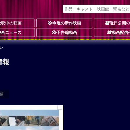
上映中の映画
今週の新作映画
近日公開
映画ニュース
予告編動画
動画配信
レ
情報
信