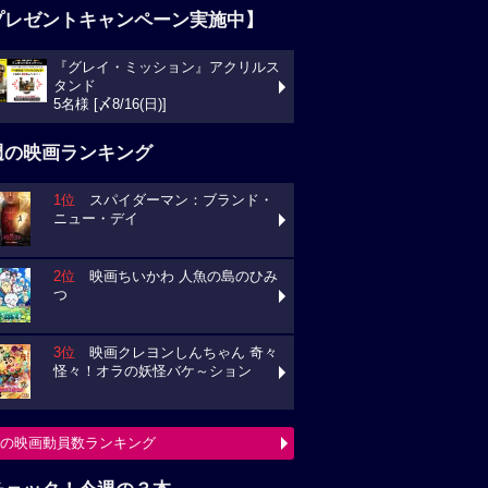
プレゼントキャンペーン実施中】
『グレイ・ミッション』アクリルス
タンド
5名様 [〆8/16(日)]
週の映画ランキング
1位
スパイダーマン：ブランド・
ニュー・デイ
2位
映画ちいかわ 人魚の島のひみ
つ
3位
映画クレヨンしんちゃん 奇々
怪々！オラの妖怪バケ～ション
の映画動員数ランキング