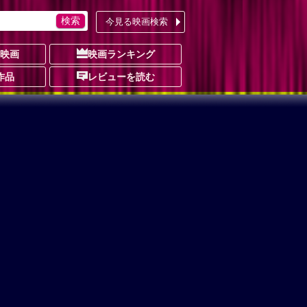
今見る映画検索
の映画
映画ランキング
作品
レビューを読む