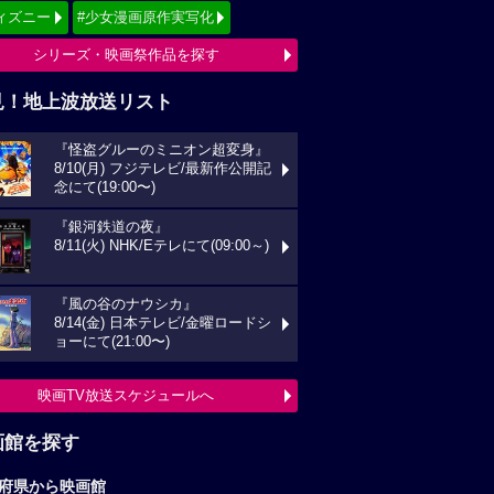
ィズニー
#少女漫画原作実写化
シリーズ・映画祭作品を探す
見！地上波放送リスト
『怪盗グルーのミニオン超変身』
8/10(月) フジテレビ/最新作公開記
念にて(19:00〜)
『銀河鉄道の夜』
8/11(火) NHK/Eテレにて(09:00～)
『風の谷のナウシカ』
8/14(金) 日本テレビ/金曜ロードシ
ョーにて(21:00〜)
映画TV放送スケジュールへ
画館を探す
府県から映画館