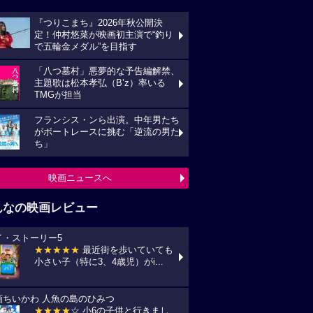
『つりこまち』2026年秋公開決
定！仲村悠菜が映画初主演で“釣り
で五輪金メダル”を目指す
「八つ墓村」悪夢的な予告編解禁、
主題歌は松本孝弘（B’z）率いる
TMGが担当
フランシス・ンら出演。中年男たち
がボートレースに挑む「逆流の男た
ち」
映画ニュースへ
んなの映画レビュー
イ・ストーリー5
★★★★★
最近街を歩いていても
小さい子（特に3、4歳児）がi...
画ちいかわ 人魚の島のひみつ
★★★★
☆ 小6の子供と行きまし