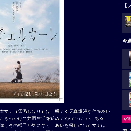
【
今
本マナ（雪乃しほり）は、明るく天真爛漫な仁藤あい
たきっかけで共同生活を始める2人だったが、ある
今週
違うその様子が気になり、あいを探しに出たマナは、