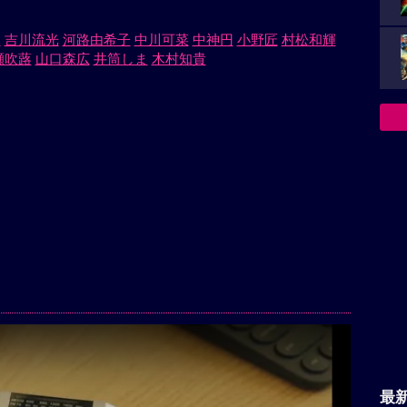
ふ
吉川流光
河路由希子
中川可菜
中神円
小野匠
村松和輝
瀬吹蕗
山口森広
井筒しま
木村知貴
最