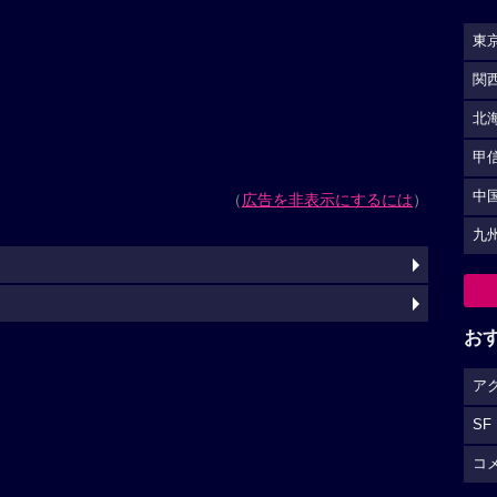
東
関
北
甲
中
（
広告を非表示にするには
）
九
お
ア
SF
コ