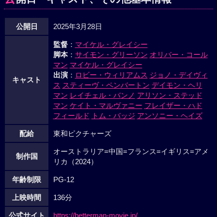
公開日
2025年3月28日
監督
：
マイケル・グレイシー
脚本
：
サイモン・グリーソン
オリバー・コール
マン
マイケル・グレイシー
出演
：
ロビー・ウィリアムス
ジョノ・デイヴィ
キャスト
ス
スティーヴ・ペンバートン
デイモン・ヘリ
マン
レイチェル・バンノ
アリソン・ステッド
マン
ケイト・マルヴァニー
フレイザー・ハド
フィールド
トム・バッジ
アンソニー・ヘイズ
配給
東和ピクチャーズ
オーストラリア=中国=フランス=イギリス=アメ
制作国
リカ（2024）
年齢制限
PG-12
上映時間
136分
公式サイト
https://betterman-movie.jp/