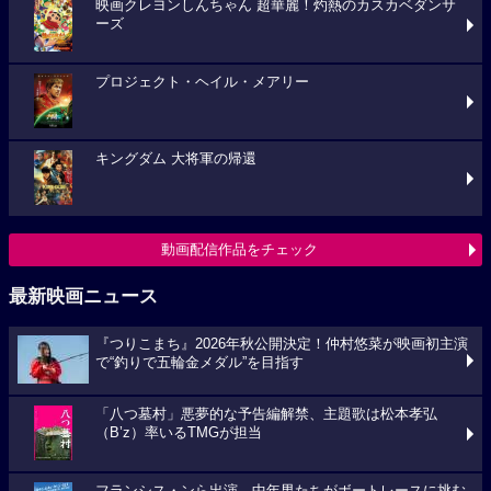
映画クレヨンしんちゃん 超華麗！灼熱のカスカベダンサ
ーズ
プロジェクト・ヘイル・メアリー
キングダム 大将軍の帰還
動画配信作品をチェック
最新映画ニュース
『つりこまち』2026年秋公開決定！仲村悠菜が映画初主演
で“釣りで五輪金メダル”を目指す
「八つ墓村」悪夢的な予告編解禁、主題歌は松本孝弘
（B’z）率いるTMGが担当