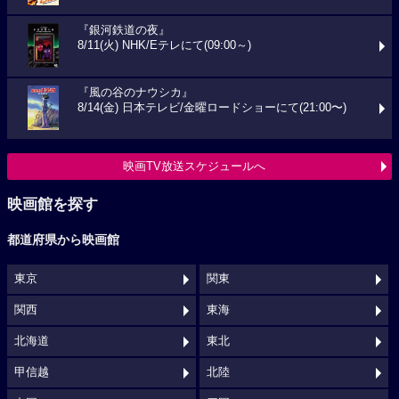
『銀河鉄道の夜』
8/11(火) NHK/Eテレにて(09:00～)
『風の谷のナウシカ』
8/14(金) 日本テレビ/金曜ロードショーにて(21:00〜)
映画TV放送スケジュールへ
映画館を探す
都道府県から映画館
東京
関東
関西
東海
北海道
東北
甲信越
北陸