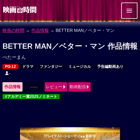
映画の時間
→
作品情報
→ BETTER MAN／ベター・マン
BETTER MAN／ベター・マン 作品情報
べたーまん
PG-12
ドラマ
ファンタジー
ミュージカル
予告編動画あり
-
作品情報
------
レビュー
動画配信
#アカデミー賞2025ノミネート