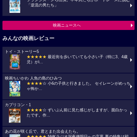
フランシス・ンら出演。中年男たちがボートレースに挑む
「逆流の男たち」
映画ニュースへ
みんなの映画レビュー
トイ・ストーリー5
★★★★★
最近街を歩いていても小さい子（特に3、4歳
児）がi...
映画ちいかわ 人魚の島のひみつ
★★★★
☆ 小6の子供と行きました。 セイレーンがめっち
ゃ怖か...
カプリコン・1
★★★★
☆ ずいぶん前に見た感じがしますが、面白かっ
たです。作...
あの花が咲く丘で、君とまた出会えたら。
★★★★★
NHKラジオ深夜便明日への言葉,夏の特集は戦