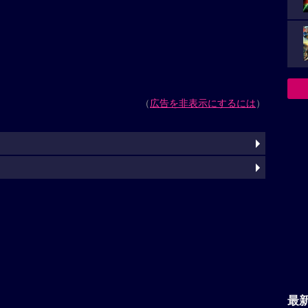
（
広告を非表示にするには
）
最