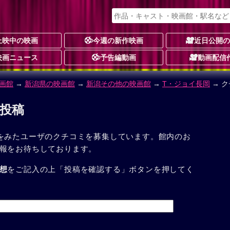
上映中の映画
今週の新作映画
近日公開
映画ニュース
予告編動画
動画配信
画館
→
新潟県の映画館
→
新潟その他の映画館
→
T・ジョイ長岡
→ 
ミ投稿
をみたユーザのクチコミを募集しています。館内のお
報をお待ちしております。
想
をご記入の上「投稿を確認する」ボタンを押してく