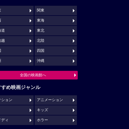
京
関東
西
東海
海道
東北
信越
北陸
国
四国
州
沖縄
全国の映画館へ
すすめ映画ジャンル
クション
アニメーション
キッズ
メディ
ホラー