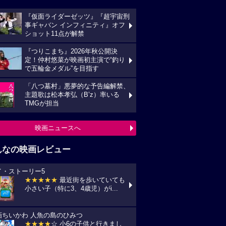
『仮面ライダーゼッツ』『超宇宙刑
事ギャバン インフィニティ』オフ
ショット11点が解禁
『つりこまち』2026年秋公開決
定！仲村悠菜が映画初主演で“釣り
で五輪金メダル”を目指す
「八つ墓村」悪夢的な予告編解禁、
主題歌は松本孝弘（B’z）率いる
TMGが担当
映画ニュースへ
んなの映画レビュー
イ・ストーリー5
★★★★★
最近街を歩いていても
小さい子（特に3、4歳児）がi...
画ちいかわ 人魚の島のひみつ
★★★★
☆ 小6の子供と行きまし