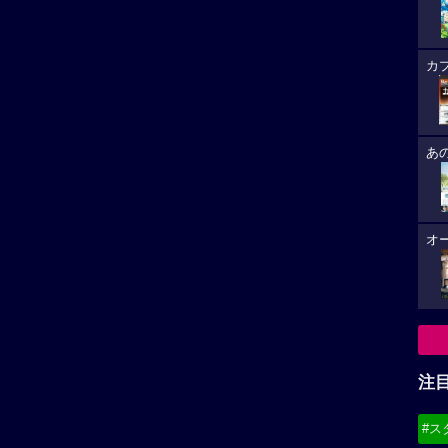
カ
あ
オ
注
#ス