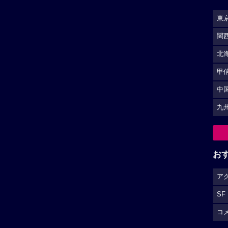
東
関
北
甲
中
九
お
ア
SF
コ