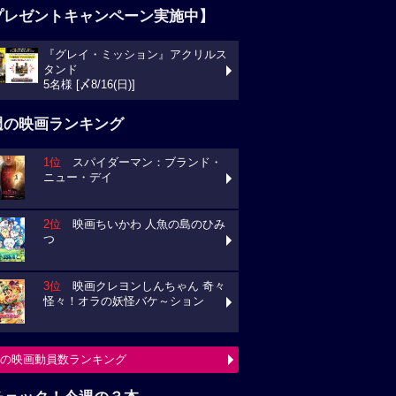
プレゼントキャンペーン実施中】
『グレイ・ミッション』アクリルス
タンド
5名様 [〆8/16(日)]
週の映画ランキング
1位
スパイダーマン：ブランド・
ニュー・デイ
2位
映画ちいかわ 人魚の島のひみ
つ
3位
映画クレヨンしんちゃん 奇々
怪々！オラの妖怪バケ～ション
の映画動員数ランキング