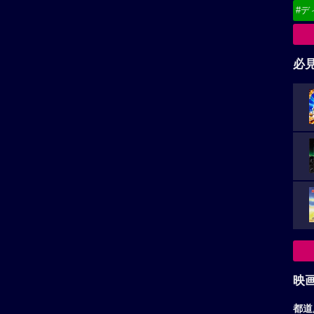
#デ
必
映
都道