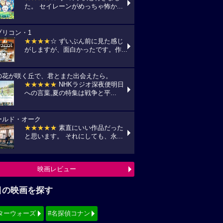
た。 セイレーンがめっちゃ怖か...
プリコン・1
★★★★
☆ ずいぶん前に見た感じ
がしますが、面白かったです。作...
の花が咲く丘で、君とまた出会えたら。
★★★★★
NHKラジオ深夜便明日
への言葉,夏の特集は戦争と平...
ールド・オーク
★★★★★
素直にいい作品だった
と思います。 それにしても、永...
映画レビュー
目の映画を探す
ターウォーズ
#名探偵コナン