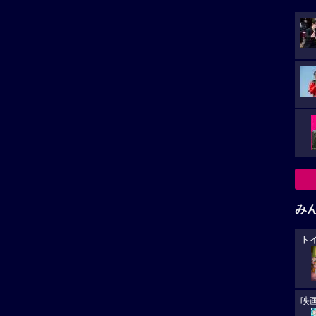
み
ト
映