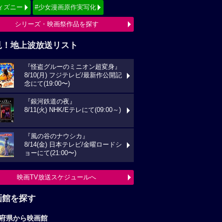
ィズニー
#少女漫画原作実写化
シリーズ・映画祭作品を探す
見！地上波放送リスト
『怪盗グルーのミニオン超変身』
8/10(月) フジテレビ/最新作公開記
念にて(19:00〜)
『銀河鉄道の夜』
8/11(火) NHK/Eテレにて(09:00～)
『風の谷のナウシカ』
8/14(金) 日本テレビ/金曜ロードシ
ョーにて(21:00〜)
映画TV放送スケジュールへ
画館を探す
府県から映画館