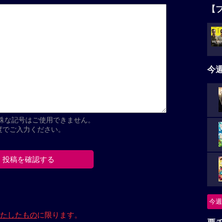
【
今
殊な記号はご使用できません。
程度でご入力ください。
今週
たしたもの
に限ります。