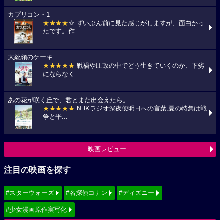
カプリコン・1
★★★★
☆ ずいぶん前に見た感じがしますが、面白かっ
たです。作...
大統領のケーキ
★★★★★
戦禍や圧政の中でどう生きていくのか、下劣
にならなく...
あの花が咲く丘で、君とまた出会えたら。
★★★★★
NHKラジオ深夜便明日への言葉,夏の特集は戦
争と平...
映画レビュー
注目の映画を探す
#スターウォーズ
#名探偵コナン
#ディズニー
#少女漫画原作実写化