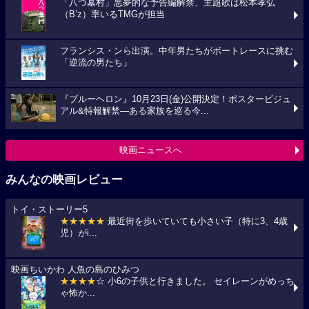
「八つ墓村」悪夢的な予告編解禁、主題歌は松本孝弘
（B’z）率いるTMGが担当
フランシス・ンら出演。中年男たちがボートレースに挑む
「逆流の男たち」
『ブルーヘロン』10月23日(金)公開決定！ポスタービジュ
アル&特報解禁―ある家族を巡る今...
映画ニュースへ
みんなの映画レビュー
トイ・ストーリー5
★★★★★
最近街を歩いていても小さい子（特に3、4歳
児）がi...
映画ちいかわ 人魚の島のひみつ
★★★★
☆ 小6の子供と行きました。 セイレーンがめっち
ゃ怖か...