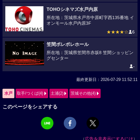
TOHOシネマズ水戸内原
所在地：茨城県水戸市中原町字西135番地 イ
オンモール水戸内原3F
★★★★☆
6
笠間ポレポレホール
所在地：茨城県笠間市赤坂8 笠間ショッピン
グセンター
-
最終更新日：2026-07-29 11:52:11
水戸
取手/つくば(4)
土浦(2)
茨城その他(4)
このページをシェアする
（
広告を非表示にするには
）