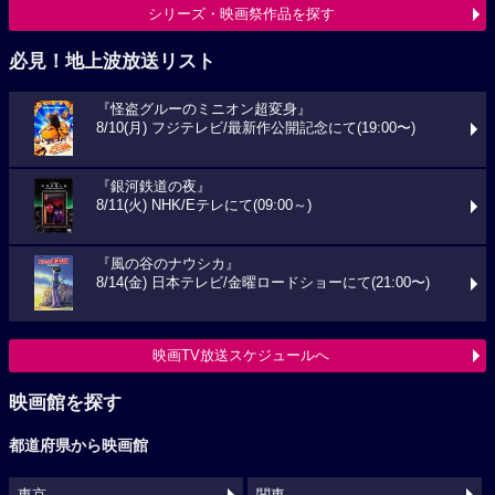
シリーズ・映画祭作品を探す
必見！地上波放送リスト
『怪盗グルーのミニオン超変身』
8/10(月) フジテレビ/最新作公開記念にて(19:00〜)
『銀河鉄道の夜』
8/11(火) NHK/Eテレにて(09:00～)
『風の谷のナウシカ』
8/14(金) 日本テレビ/金曜ロードショーにて(21:00〜)
映画TV放送スケジュールへ
映画館を探す
都道府県から映画館
東京
関東