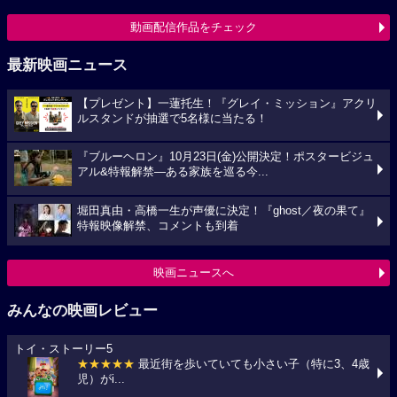
動画配信作品をチェック
最新映画ニュース
【プレゼント】一蓮托生！『グレイ・ミッション』アクリ
ルスタンドが抽選で5名様に当たる！
『ブルーヘロン』10月23日(金)公開決定！ポスタービジュ
アル&特報解禁―ある家族を巡る今...
堀田真由・高橋一生が声優に決定！『ghost／夜の果て』
特報映像解禁、コメントも到着
映画ニュースへ
みんなの映画レビュー
トイ・ストーリー5
★★★★★
最近街を歩いていても小さい子（特に3、4歳
児）がi...