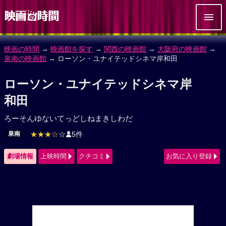
映画の時間
→
映画館を探す
→
関西の映画館
→
大阪府の映画館
→
泉南の映画館
→ ローソン・ユナイテッドシネマ岸和田
ローソン・ユナイテッドシネマ岸
和田
ろーそんゆないてっどしねまきしわだ
泉南
★★★☆
☆
5件
劇場情報
上映時間
クチコミ
お気に入り登録