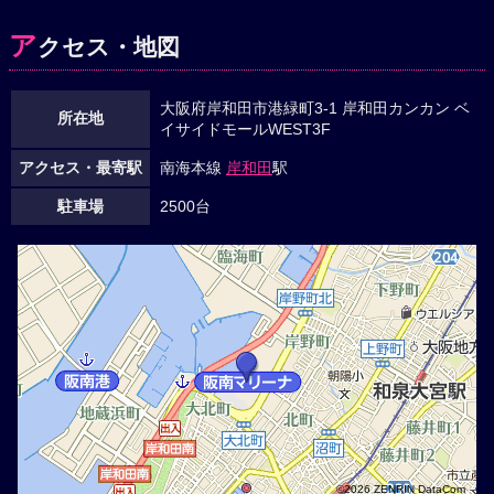
ア
クセス・地図
大阪府岸和田市港緑町3-1 岸和田カンカン ベ
所在地
イサイドモールWEST3F
アクセス・最寄駅
南海本線
岸和田
駅
駐車場
2500台
©2026 ZENRIN DataCom