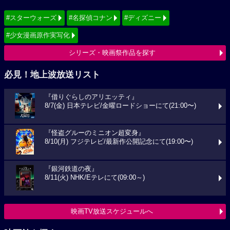
#スターウォーズ
#名探偵コナン
#ディズニー
#少女漫画原作実写化
シリーズ・映画祭作品を探す
必見！地上波放送リスト
『借りぐらしのアリエッティ』
8/7(金) 日本テレビ/金曜ロードショーにて(21:00〜)
『怪盗グルーのミニオン超変身』
8/10(月) フジテレビ/最新作公開記念にて(19:00〜)
『銀河鉄道の夜』
8/11(火) NHK/Eテレにて(09:00～)
映画TV放送スケジュールへ