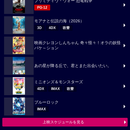
プリミティヴ・ウォー 恐竜戦争
PG-12
モアナと伝説の海（2026）
3D
4DX
吹替
映画クレヨンしんちゃん 奇々怪々！オラの妖怪
バケ～ション
あの星が降る丘で、君とまた出会いたい。
ミニオンズ＆モンスターズ
4DX
IMAX
吹替
ブルーロック
IMAX
上映スケジュールを見る