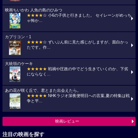
映画ちいかわ 人魚の島のひみつ
★★★★
☆ 小6の子供と行きました。 セイレーンがめっち
ゃ怖か...
カプリコン・1
★★★★
☆ ずいぶん前に見た感じがしますが、面白かっ
たです。作...
大統領のケーキ
★★★★★
戦禍や圧政の中でどう生きていくのか、下劣
にならなく...
あの花が咲く丘で、君とまた出会えたら。
★★★★★
NHKラジオ深夜便明日への言葉,夏の特集は戦
争と平...
映画レビュー
注目の映画を探す