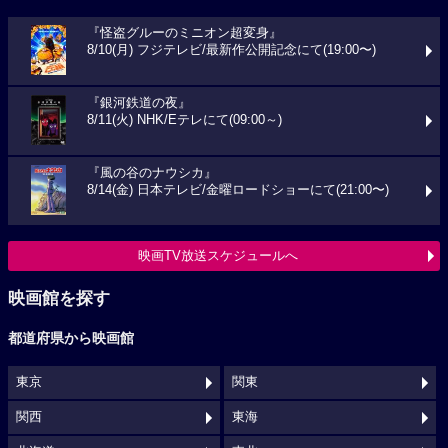
『怪盗グルーのミニオン超変身』
8/10(月) フジテレビ/最新作公開記念にて(19:00〜)
『銀河鉄道の夜』
8/11(火) NHK/Eテレにて(09:00～)
『風の谷のナウシカ』
8/14(金) 日本テレビ/金曜ロードショーにて(21:00〜)
映画TV放送スケジュールへ
映画館を探す
都道府県から映画館
東京
関東
関西
東海