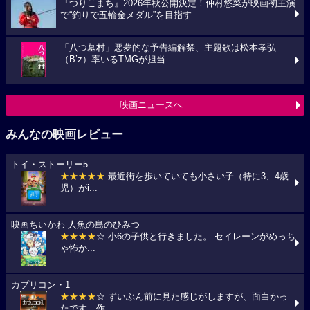
『つりこまち』2026年秋公開決定！仲村悠菜が映画初主演
で“釣りで五輪金メダル”を目指す
「八つ墓村」悪夢的な予告編解禁、主題歌は松本孝弘
（B’z）率いるTMGが担当
映画ニュースへ
みんなの映画レビュー
トイ・ストーリー5
★★★★★
最近街を歩いていても小さい子（特に3、4歳
児）がi...
映画ちいかわ 人魚の島のひみつ
★★★★
☆ 小6の子供と行きました。 セイレーンがめっち
ゃ怖か...
カプリコン・1
★★★★
☆ ずいぶん前に見た感じがしますが、面白かっ
たです。作...