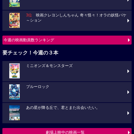
3位
映画クレヨンしんちゃん 奇々怪々！オラの妖怪バケ
～ション
今週の映画動員数ランキング
要チェック！今週の３本
ミニオンズ＆モンスターズ
ブルーロック
あの星が降る丘で、君とまた出会いたい。
劇場上映中の映画一覧