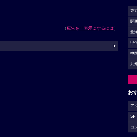
東
関
（
広告を非表示にするには
）
北
甲
中
九
お
ア
SF
コ