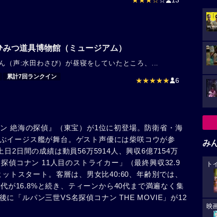
★★★☆
☆
13
ひみつ道具博物館（ミュージアム）
ん（声:水田わさび）が昼寝をしていたところ、...
累計7回ランクイン
★★★★★
6
ン 絶海の探偵』（東宝）が1位に初登場。防衛省・海
ぶイージス艦が舞台。ゲスト声優には柴咲コウが参
み
日2日間の成績は動員56万5914人、興収6億7154万
探偵コナン 11人目のストライカー」（最終興収32.9
ト
ヒットスタート。客層は、男女比40:60、年齢別では、
%、40代が16.8%と続き、ティーンから40代まで満遍なく集
「ルパン三世VS名探偵コナン THE MOVIE」が12
映