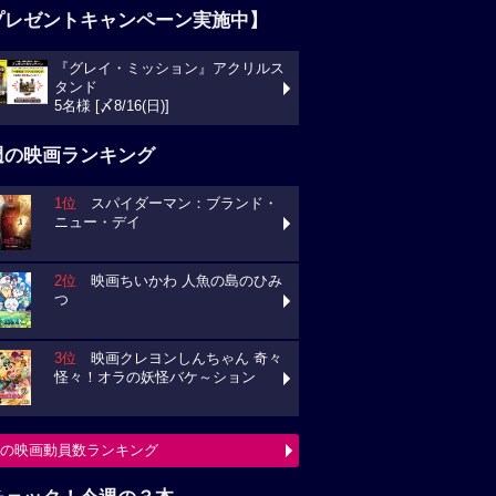
プレゼントキャンペーン実施中】
『グレイ・ミッション』アクリルス
タンド
5名様 [〆8/16(日)]
週の映画ランキング
1位
スパイダーマン：ブランド・
ニュー・デイ
2位
映画ちいかわ 人魚の島のひみ
つ
3位
映画クレヨンしんちゃん 奇々
怪々！オラの妖怪バケ～ション
の映画動員数ランキング