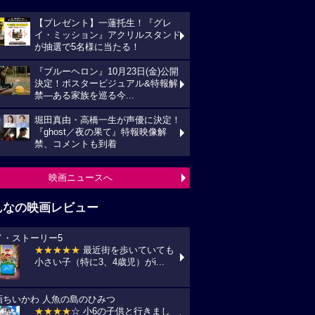
【プレゼント】一蓮托生！『グレ
イ・ミッション』アクリルスタンド
が抽選で5名様に当たる！
『ブルーヘロン』10月23日(金)公開
決定！ポスタービジュアル&特報解
禁―ある家族を巡る今...
堀田真由・高橋一生が声優に決定！
『ghost／夜の果て』特報映像解
禁、コメントも到着
映画ニュースへ
んなの映画レビュー
イ・ストーリー5
★★★★★
最近街を歩いていても
小さい子（特に3、4歳児）がi...
画ちいかわ 人魚の島のひみつ
★★★★
☆ 小6の子供と行きまし