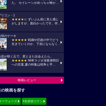
た。 セイレーンがめっちゃ怖か...
プリコン・1
★★★★
☆ ずいぶん前に見た感じ
がしますが、面白かったです。作...
統領のケーキ
★★★★★
戦禍や圧政の中でどう
生きていくのか、下劣にならなく...
の花が咲く丘で、君とまた出会えたら。
★★★★★
NHKラジオ深夜便明日
への言葉,夏の特集は戦争と平...
映画レビュー
目の映画を探す
ターウォーズ
#名探偵コナン