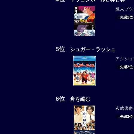
魔人ブウ
↓先週1位
5位
シュガー・ラッシュ
アクショ
↓先週2位
6位
舟を編む
玄武書房
↓先週3位