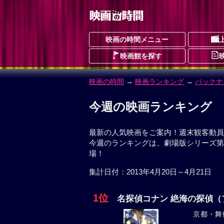
映画の時間メニュー
映画館を探す
映画の時間
→
映画ランキング
→
バックナ
今週の映画ランキング
最新の人気映画をご案内！週末観客動員数
今週のランキングは、劇場版シリーズ第
場！
集計日付：2013年4月20日～4月21日
1位
名探偵コナン 絶海の探偵（
京都・舞