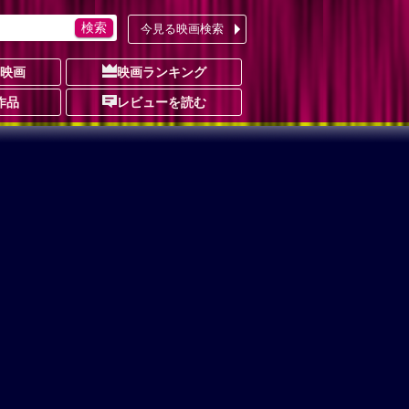
今見る映画検索
の映画
映画ランキング
作品
レビューを読む