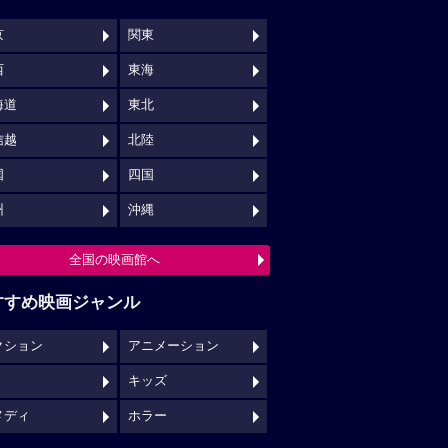
京
関東
西
東海
海道
東北
信越
北陸
国
四国
州
沖縄
全国の映画館へ
すすめ映画ジャンル
クション
アニメーション
キッズ
メディ
ホラー