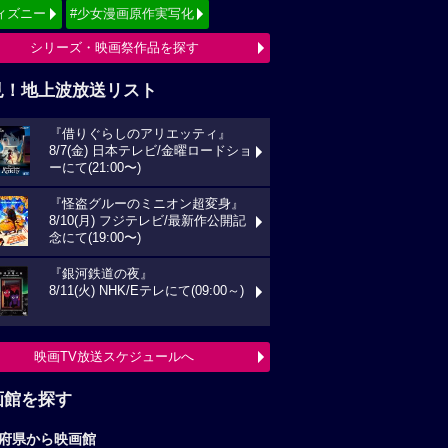
ィズニー
#少女漫画原作実写化
シリーズ・映画祭作品を探す
見！地上波放送リスト
『借りぐらしのアリエッティ』
8/7(金) 日本テレビ/金曜ロードショ
ーにて(21:00〜)
『怪盗グルーのミニオン超変身』
8/10(月) フジテレビ/最新作公開記
念にて(19:00〜)
『銀河鉄道の夜』
8/11(火) NHK/Eテレにて(09:00～)
映画TV放送スケジュールへ
画館を探す
府県から映画館