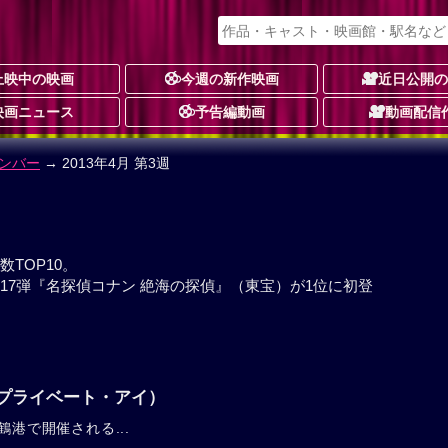
上映中の映画
今週の新作映画
近日公開
映画ニュース
予告編動画
動画配信
ンバー
→ 2013年4月 第3週
TOP10。
17弾『名探偵コナン 絶海の探偵』（東宝）が1位に初登
プライベート・アイ）
鶴港で開催される...