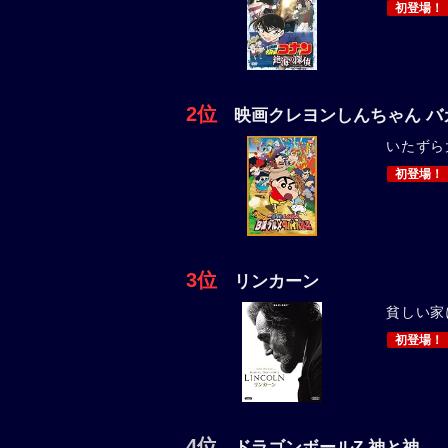
初登場！
2位
映画クレヨンしんちゃん バ
いたずら
初登場！
3位
リンカーン
貧しい家
初登場！
4位
ドラゴンボールZ 神と神