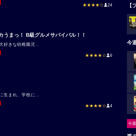
★★★★☆
24
【
カうまっ！ B級グルメサバイバル！！
今
大好きな幼稚園児...
★★★★☆
6
に生まれ、学校に...
★★★★☆
4
今週