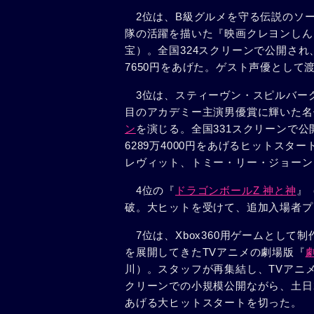
2位は、B級グルメを守る伝説のソ
隊の活躍を描いた『映画クレヨンしん
宝）。全国324スクリーンで公開され、
7650円をあげた。ゲスト声優とし
3位は、スティーヴン・スピルバー
目のアカデミー主演男優賞に輝いた名
ン
を演じる。全国331スクリーンで公開
6289万4000円をあげるヒットス
レヴィット、トミー・リー・ジョーン
4位の『
ドラゴンボールZ 神と神
』
破。大ヒットを受けて、追加入場者プ
7位は、Xbox360用ゲームとして
を展開してきたTVアニメの劇場版『
劇
川）。スタッフが再集結し、TVアニ
クリーンでの小規模公開ながら、土日2日
あげる大ヒットスタートを切った。