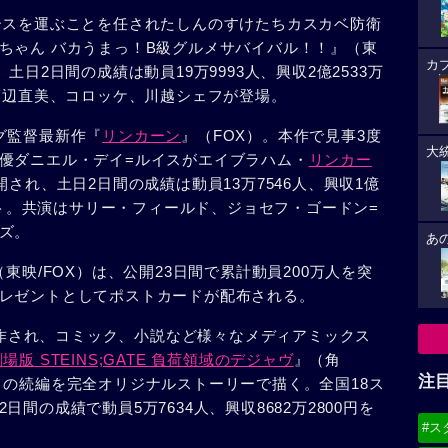
ースを運ぶことを任されたしんのすけたちカスカベ防衛
ちゃん バカうまっ！B級グルメサバイバル！！』（東
カ
土日2日間の成績は動員19万9993人、興収2億2533万
て渡辺直美、コロッケ、川越シェフが登場。
グ監督最新作『
リンカーン
』（FOX）。本作で見事3度
大
優ダニエル・デイ=ルイスがエイブラハム・
リンカー
され、土日2日間の成績は動員13万7546人、興収1億
タート。共演はサリー・フィールド、ジョセフ・ゴードン=
ズ。
あ
（東映/FOX）は、公開23日間で累計動員200万人を突
レゼントとしてポストカードが配布される。
制作され、コミック、小説など様々なメディアミックス
場版 STEINS;GATE 負荷領域のデジャヴ
』（角
注
メの続編を完全オリジナルストーリーで描く。全国18ス
間の成績で動員5万7634人、興収8682万2800円を
#ス