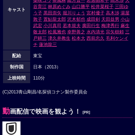
柴咲コウ
茶風林
緒方賢一
岩居由希子
高木渉
大
谷育江
林原めぐみ
山口勝平
松井菜桜子
三田ゆ
キャスト
う子
黒田崇矢
堀川りょう
宮村優子
高木渉
湯屋
敦子
置鮎龍太郎
沢木郁也
成田剣
天田益男
小山
武宏
小川真司
若本規夫
廣田行生
梅津秀行
麻生
敬太郎
松風雅也
幸野善之
水内清光
宗矢樹頼
三
戸耕三
津久井教生
松本大
西前忠久
毛利ケンイ
チ
蓮池龍三
配給
東宝
制作国
日本（2013）
上映時間
110分
(C)2013青山剛昌/名探偵コナン製作委員会
動
画配信で映画を観よう！
[PR]