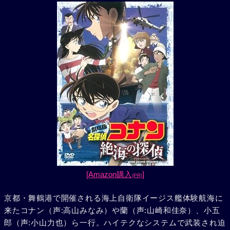
[Amazon購入
]
(PR)
京都・舞鶴港で開催される海上自衛隊イージス艦体験航海に
来たコナン（声:高山みなみ）や蘭（声:山崎和佳奈）、小五
郎（声:小山力也）ら一行。ハイテクなシステムで武装され迫