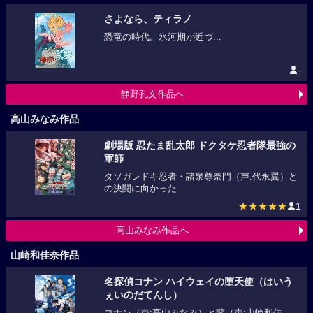
さよなら、ティラノ
恐竜の時代。氷河期が近づ...
-
静野孔文作品へ
高山みなみ作品
劇場版 忍たま乱太郎 ドクタケ忍者隊最強の
軍師
タソガレドキ忍者・諸泉尊奈門（声:代永翼）と
の決闘に向かった...
★★★★★
1
高山みなみ作品へ
山崎和佳奈作品
名探偵コナン ハイウェイの堕天使（はいう
ぇいのだてんし）