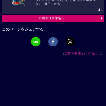
コナン（声:高山みなみ）と蘭（声:山崎和佳
奈）・園子（声:松...
-
山崎和佳奈作品へ
このページをシェアする
（
広告を非表示にするには
）