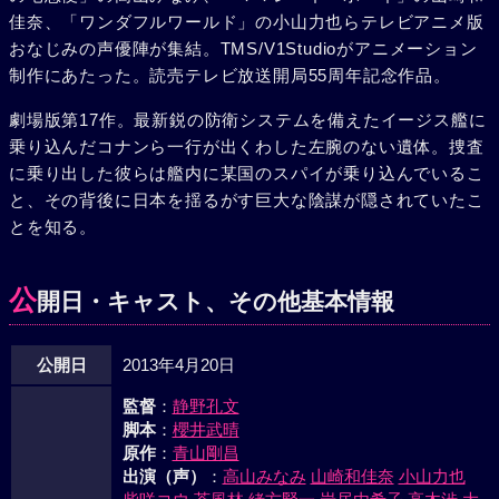
佳奈、「ワンダフルワールド」の小山力也らテレビアニメ版
おなじみの声優陣が集結。TMS/V1Studioがアニメーション
制作にあたった。読売テレビ放送開局55周年記念作品。
劇場版第17作。最新鋭の防衛システムを備えたイージス艦に
乗り込んだコナンら一行が出くわした左腕のない遺体。捜査
に乗り出した彼らは艦内に某国のスパイが乗り込んでいるこ
と、その背後に日本を揺るがす巨大な陰謀が隠されていたこ
とを知る。
公
開日・キャスト、その他基本情報
公開日
2013年4月20日
監督
：
静野孔文
脚本
：
櫻井武晴
原作
：
青山剛昌
出演（声）
：
高山みなみ
山崎和佳奈
小山力也