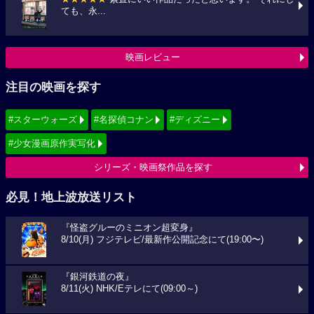
ても、永...
映画レビュー
注目の映画を探す
#スターウォーズ
#名探偵コナン
#ディズニー
#少女漫画原作実写化
シリーズ・映画祭作品を探す
必見！地上波放送リスト
『怪盗グルーのミニオン超変身』
8/10(月) フジテレビ/最新作公開記念にて(19:00〜)
『銀河鉄道の夜』
8/11(火) NHK/Eテレにて(09:00～)