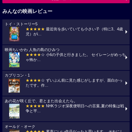
みんなの映画レビュー
トイ・ストーリー5
★★★★★
最近街を歩いていても小さい子（特に3、4歳
児）がi...
映画ちいかわ 人魚の島のひみつ
★★★★
☆ 小6の子供と行きました。 セイレーンがめっち
ゃ怖か...
カプリコン・1
★★★★
☆ ずいぶん前に見た感じがしますが、面白かっ
たです。作...
あの花が咲く丘で、君とまた出会えたら。
★★★★★
NHKラジオ深夜便明日への言葉,夏の特集は戦
争と平...
オールド・オーク
★★★★★
素直にいい作品だったと思います。 それにし