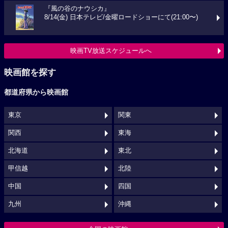
『風の谷のナウシカ』
8/14(金) 日本テレビ/金曜ロードショーにて(21:00〜)
映画TV放送スケジュールへ
映画館を探す
都道府県から映画館
東京
関東
関西
東海
北海道
東北
甲信越
北陸
中国
四国
九州
沖縄