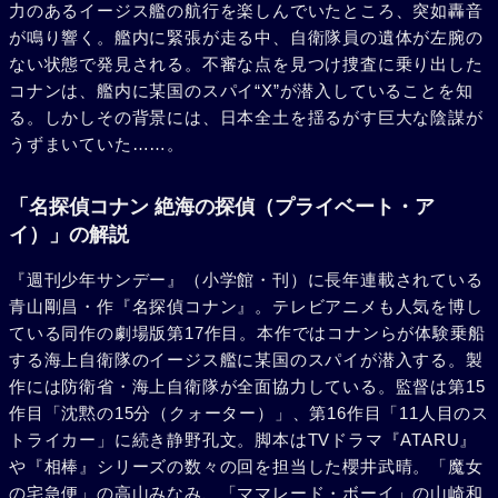
力のあるイージス艦の航行を楽しんでいたところ、突如轟音
が鳴り響く。艦内に緊張が走る中、自衛隊員の遺体が左腕の
ない状態で発見される。不審な点を見つけ捜査に乗り出した
コナンは、艦内に某国のスパイ“X”が潜入していることを知
る。しかしその背景には、日本全土を揺るがす巨大な陰謀が
うずまいていた……。
「名探偵コナン 絶海の探偵（プライベート・ア
イ）」の解説
『週刊少年サンデー』（小学館・刊）に長年連載されている
青山剛昌・作『名探偵コナン』。テレビアニメも人気を博し
ている同作の劇場版第17作目。本作ではコナンらが体験乗船
する海上自衛隊のイージス艦に某国のスパイが潜入する。製
作には防衛省・海上自衛隊が全面協力している。監督は第15
作目「沈黙の15分（クォーター）」、第16作目「11人目のス
トライカー」に続き静野孔文。脚本はTVドラマ『ATARU』
や『相棒』シリーズの数々の回を担当した櫻井武晴。「魔女
の宅急便」の高山みなみ、「ママレード・ボーイ」の山崎和