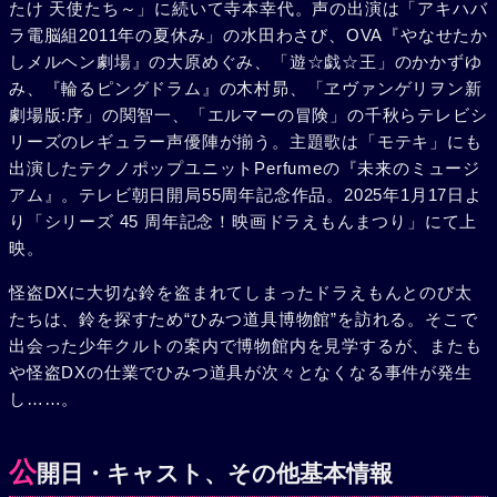
たけ 天使たち～」に続いて寺本幸代。声の出演は「アキハバ
ラ電脳組2011年の夏休み」の水田わさび、OVA『やなせたか
しメルヘン劇場』の大原めぐみ、「遊☆戯☆王」のかかずゆ
み、『輪るピングドラム』の木村昴、「ヱヴァンゲリヲン新
劇場版:序」の関智一、「エルマーの冒険」の千秋らテレビシ
リーズのレギュラー声優陣が揃う。主題歌は「モテキ」にも
出演したテクノポップユニットPerfumeの『未来のミュージ
アム』。テレビ朝日開局55周年記念作品。2025年1月17日よ
り「シリーズ 45 周年記念！映画ドラえもんまつり」にて上
映。
怪盗DXに大切な鈴を盗まれてしまったドラえもんとのび太
たちは、鈴を探すため“ひみつ道具博物館”を訪れる。そこで
出会った少年クルトの案内で博物館内を見学するが、またも
や怪盗DXの仕業でひみつ道具が次々となくなる事件が発生
し……。
公
開日・キャスト、その他基本情報