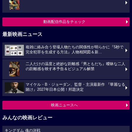
動画配信作品をチェック
最新映画ニュース
複雑に絡み合う登場人物たちの関係性が明らかに『5秒で
完全犯罪を生成する方法』人物相関図＆新...
二人だけの温度と絶妙な距離感『男ともだち』曖昧な二人
の距離感を映す本予告＆ビジュアル解禁
マイケル・B・ジョーダン、監督・主演最新作 『華麗なる
賭け』2027年日本公開！邦題決定
映画ニュースへ
みんなの映画レビュー
キングダム 魂の決戦