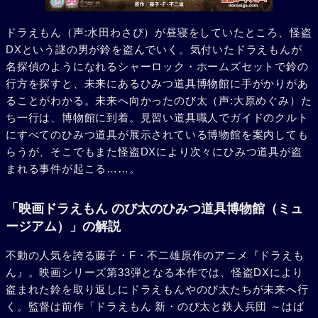
ドラえもん（声:水田わさび）が昼寝をしていたところ、怪盗
DXという謎の男が鈴を盗んでいく。気付いたドラえもんが
名探偵のようになれるシャーロック・ホームズセットで鈴の
行方を探すと、未来にあるひみつ道具博物館に手がかりがあ
ることがわかる。未来へ向かったのび太（声:大原めぐみ）た
ち一行は、博物館に到着。見習い道具職人でガイドのクルト
にすべてのひみつ道具が展示されている博物館を案内しても
らうが、そこでもまた怪盗DXにより次々にひみつ道具が盗
まれる事件が起こる……。
「映画ドラえもん のび太のひみつ道具博物館（ミュ
ージアム）」の解説
不動の人気を誇る藤子・F・不二雄原作のアニメ『ドラえも
ん』。映画シリーズ第33弾となる本作では、怪盗DXにより
盗まれた鈴を取り返しにドラえもんやのび太たちが未来へ行
く。監督は前作「ドラえもん 新・のび太と鉄人兵団 ～はば