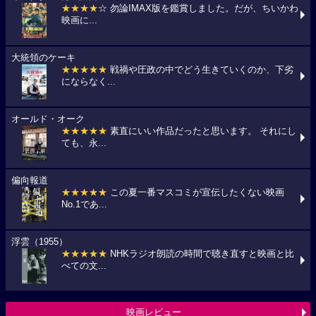
★★★★
☆ 勿論IMAX版を鑑賞しました。だが、ちいかわ
映画に...
大統領のケーキ
★★★★★
戦禍や圧政の中でどう生きていくのか、下劣
にならなく...
オールド・オーク
★★★★★
素直にいい作品だったと思います。 それにし
ても、永...
偏向報道
★★★★★
この夏一番マスコミが宣伝したくない映画
No.1であ...
浮雲（1955）
★★★★★
NHKラジオ朗読の時間で聴き直すと映画と比
べての文...
映画レビュー