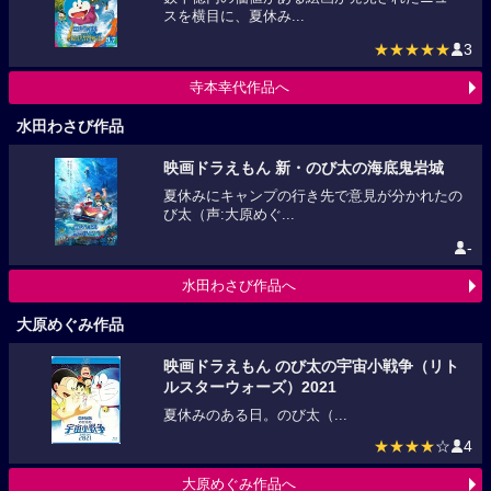
スを横目に、夏休み...
★★★★★
3
寺本幸代作品へ
水田わさび作品
映画ドラえもん 新・のび太の海底鬼岩城
夏休みにキャンプの行き先で意見が分かれたの
び太（声:大原めぐ...
-
水田わさび作品へ
大原めぐみ作品
映画ドラえもん のび太の宇宙小戦争（リト
ルスターウォーズ）2021
夏休みのある日。のび太（...
★★★★
☆
4
大原めぐみ作品へ