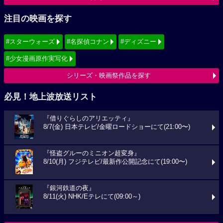
注目の映画を探す
#スターウォーズ
#名探偵コナン
#ディズニー
#少女漫画原作実写化
シリーズ・映画祭作品を探す
必見！地上波放送リスト
『借りぐらしのアリエッティ』
8/7(金) 日本テレビ/金曜ロードショーにて(21:00〜)
『怪盗グルーのミニオン超変身』
8/10(月) フジテレビ/最新作公開記念にて(19:00〜)
『銀河鉄道の夜』
8/11(火) NHK/Eテレにて(09:00～)