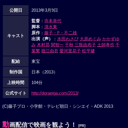
公開日
2013年3月9日
監督
：
寺本幸代
脚本
：
清水東
原作
：
藤子・F・不二雄
キャスト
出演（声）
：
水田わさび
大原めぐみ
かかずゆ
み
木村昴
関智一
千秋
三瓶由布子
土師孝也
千
葉繁
堀江由衣
愛河里花子
松平健
配給
東宝
制作国
日本（2013）
上映時間
104分
公式サイト
http://doraeiga.com/2013/
(C)藤子プロ・小学館・テレビ朝日・シンエイ・ADK 2013
動
画配信で映画を観よう！
[PR]