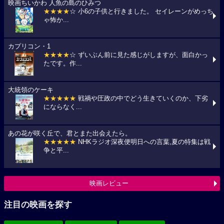
映画ちいかわ 人魚の島のひみつ
★★★★
☆ 小6の子供と行きました。 セイレーンがめっち
ゃ怖か...
カプリコン・1
★★★★
☆ ずいぶん前に見た感じがしますが、面白かっ
たです。作...
大統領のケーキ
★★★★★
戦禍や圧政の中でどう生きていくのか、下劣
にならなく...
あの花が咲く丘で、君とまた出会えたら。
★★★★★
NHKラジオ深夜便明日への言葉,夏の特集は戦
争と平...
映画レビュー
注目の映画を探す