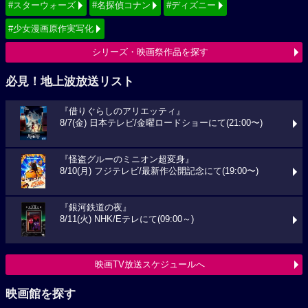
#スターウォーズ
#名探偵コナン
#ディズニー
#少女漫画原作実写化
シリーズ・映画祭作品を探す
必見！地上波放送リスト
『借りぐらしのアリエッティ』
8/7(金) 日本テレビ/金曜ロードショーにて(21:00〜)
『怪盗グルーのミニオン超変身』
8/10(月) フジテレビ/最新作公開記念にて(19:00〜)
『銀河鉄道の夜』
8/11(火) NHK/Eテレにて(09:00～)
映画TV放送スケジュールへ
映画館を探す