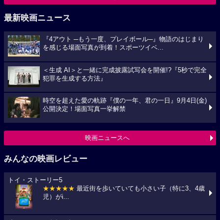
最新映画ニュース
『4アウト ─もう一度、プレイボール─』物語のはじまり
を感じる場面写真が到着！スポーツイベ...
＜生成 AI＞と一緒に完成披露試写会を開催!?『5秒で完全
犯罪を生成する方法』
時空を超えた愛の軌跡『僕の一年、君の一日』9月4日(金)
公開決定！場面写真一挙解禁
映画ニュースへ
みんなの映画レビュー
トイ・ストーリー5
★★★★★
最近街を歩いていても小さい子（特に3、4歳
児）がi...