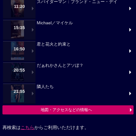
スパイダーマン：ブランド・ニュー・デイ
11:20
Michael／マイケル
15:35
君と花火と約束と
16:50
だぁれかさんとアソぼ？
20:55
隣人たち
21:55
地図・アクセスなどの情報へ
再検索は
こちら
からご利用いただけます。