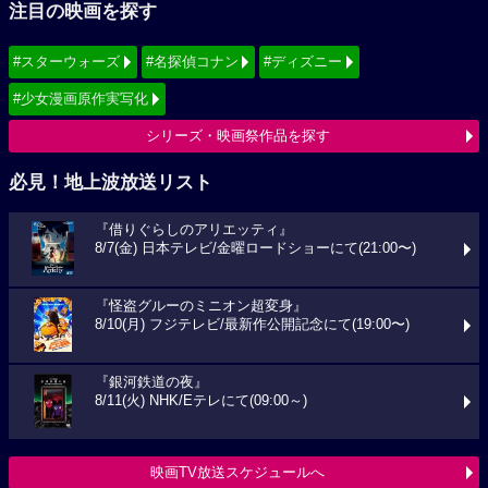
注目の映画を探す
#スターウォーズ
#名探偵コナン
#ディズニー
#少女漫画原作実写化
シリーズ・映画祭作品を探す
必見！地上波放送リスト
『借りぐらしのアリエッティ』
8/7(金) 日本テレビ/金曜ロードショーにて(21:00〜)
『怪盗グルーのミニオン超変身』
8/10(月) フジテレビ/最新作公開記念にて(19:00〜)
『銀河鉄道の夜』
8/11(火) NHK/Eテレにて(09:00～)
映画TV放送スケジュールへ