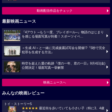
動画配信作品をチェック
最新映画ニュース
『4アウト ─もう一度、プレイボール─』物語のはじまり
を感じる場面写真が到着！スポーツイベ...
＜生成 AI＞と一緒に完成披露試写会を開催!?『5秒で完全
犯罪を生成する方法』
時空を超えた愛の軌跡『僕の一年、君の一日』9月4日(金)
公開決定！場面写真一挙解禁
映画ニュースへ
みんなの映画レビュー
トイ・ストーリー5
★★★★★
最近街を歩いていても小さい子（特に3、4歳