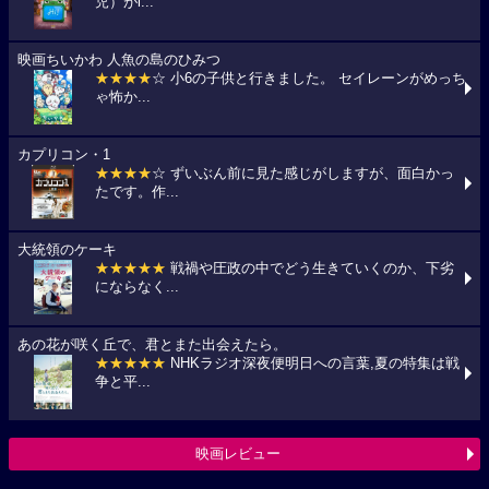
児）がi...
映画ちいかわ 人魚の島のひみつ
★★★★
☆ 小6の子供と行きました。 セイレーンがめっち
ゃ怖か...
カプリコン・1
★★★★
☆ ずいぶん前に見た感じがしますが、面白かっ
たです。作...
大統領のケーキ
★★★★★
戦禍や圧政の中でどう生きていくのか、下劣
にならなく...
あの花が咲く丘で、君とまた出会えたら。
★★★★★
NHKラジオ深夜便明日への言葉,夏の特集は戦
争と平...
映画レビュー