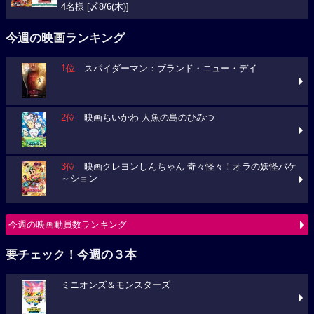
4名様 [〆8/6(木)]
今週の映画ランキング
1位
スパイダーマン：ブランド・ニュー・デイ
2位
映画ちいかわ 人魚の島のひみつ
3位
映画クレヨンしんちゃん 奇々怪々！オラの妖怪バケ
～ション
今週の映画動員数ランキング
要チェック！今週の３本
ミニオンズ＆モンスターズ