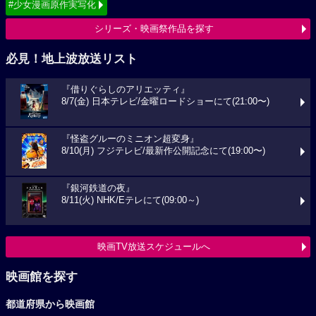
#少女漫画原作実写化
シリーズ・映画祭作品を探す
必見！地上波放送リスト
『借りぐらしのアリエッティ』
8/7(金) 日本テレビ/金曜ロードショーにて(21:00〜)
『怪盗グルーのミニオン超変身』
8/10(月) フジテレビ/最新作公開記念にて(19:00〜)
『銀河鉄道の夜』
8/11(火) NHK/Eテレにて(09:00～)
映画TV放送スケジュールへ
映画館を探す
都道府県から映画館