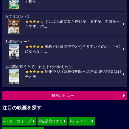
ゃ怖か...
カプリコン・1
★★★★
☆ ずいぶん前に見た感じがしますが、面白かっ
たです。作...
大統領のケーキ
★★★★★
戦禍や圧政の中でどう生きていくのか、下劣
にならなく...
あの花が咲く丘で、君とまた出会えたら。
★★★★★
NHKラジオ深夜便明日への言葉,夏の特集は戦
争と平...
映画レビュー
注目の映画を探す
#スターウォーズ
#名探偵コナン
#ディズニー