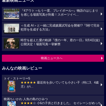
最新映画ニュース
『4アウト ─もう一度、プレイボール─』物語のはじまり
を感じる場面写真が到着！スポーツイベ...
＜生成 AI＞と一緒に完成披露試写会を開催!?『5秒で完全
犯罪を生成する方法』
時空を超えた愛の軌跡『僕の一年、君の一日』9月4日(金)
公開決定！場面写真一挙解禁
映画ニュースへ
みんなの映画レビュー
トイ・ストーリー5
★★★★★
最近街を歩いていても小さい子（特に3、4歳
児）がi...
映画ちいかわ 人魚の島のひみつ
★★★★
☆ 小6の子供と行きました。 セイレーンがめっち