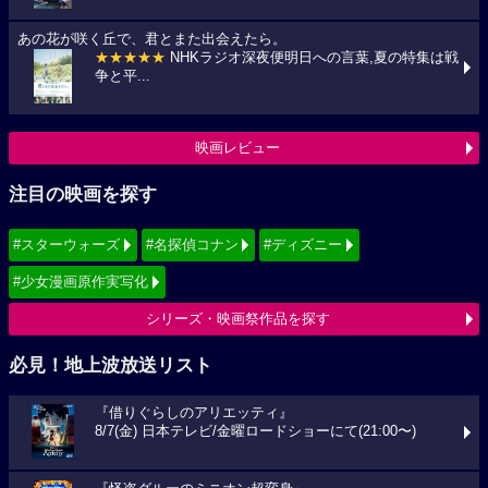
あの花が咲く丘で、君とまた出会えたら。
★★★★★
NHKラジオ深夜便明日への言葉,夏の特集は戦
争と平...
映画レビュー
注目の映画を探す
#スターウォーズ
#名探偵コナン
#ディズニー
#少女漫画原作実写化
シリーズ・映画祭作品を探す
必見！地上波放送リスト
『借りぐらしのアリエッティ』
8/7(金) 日本テレビ/金曜ロードショーにて(21:00〜)