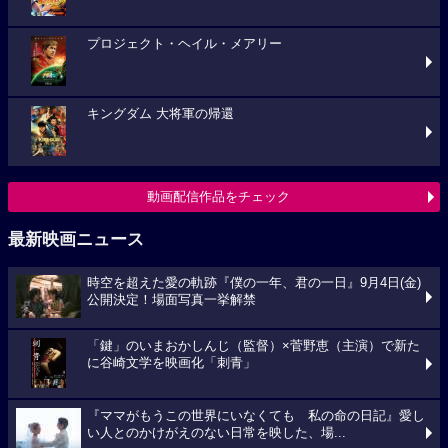
プロジェクト・ヘイル・メアリー
キングダム 大将軍の帰還
動画配信作品をチェック
最新映画ニュース
時空を超えた愛の軌跡『僕の一年、君の一日』9月4日(金)
公開決定！場面写真一挙解禁
「鍵」のいまおかしんじ（監督）×菅野恵（主演）で新た
に谷崎文学を映画化「刺青」
『ママがもうこの世界にいなくても 私の命の日記』愛し
い人とのかけがえのない日常を映した、場...