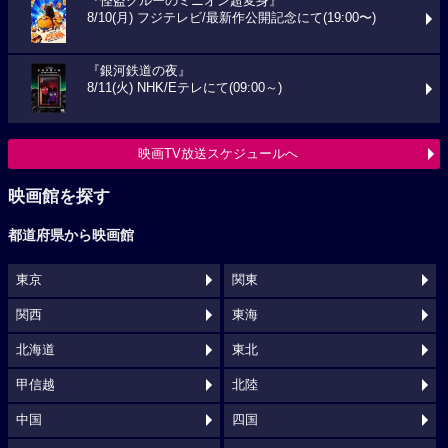
『怪盗グルーのミニオン超変身』
8/10(月) フジテレビ/最新作公開記念にて(19:00〜)
『銀河鉄道の夜』
8/11(火) NHK/Eテレにて(09:00～)
映画TV放送スケジュールへ
映画館を探す
都道府県から映画館
東京
関東
関西
東海
北海道
東北
甲信越
北陸
中国
四国