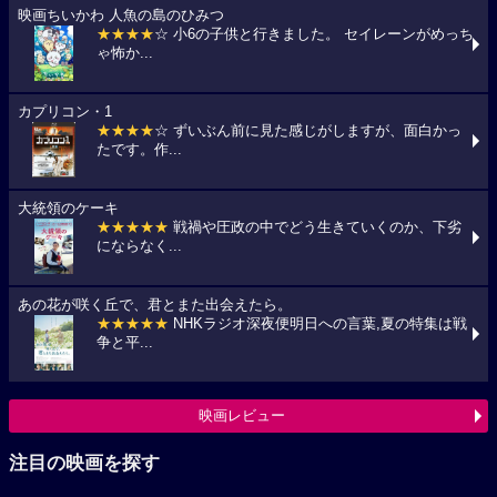
映画ちいかわ 人魚の島のひみつ
★★★★
☆ 小6の子供と行きました。 セイレーンがめっち
ゃ怖か...
カプリコン・1
★★★★
☆ ずいぶん前に見た感じがしますが、面白かっ
たです。作...
大統領のケーキ
★★★★★
戦禍や圧政の中でどう生きていくのか、下劣
にならなく...
あの花が咲く丘で、君とまた出会えたら。
★★★★★
NHKラジオ深夜便明日への言葉,夏の特集は戦
争と平...
映画レビュー
注目の映画を探す