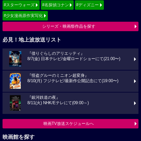
#スターウォーズ
#名探偵コナン
#ディズニー
#少女漫画原作実写化
シリーズ・映画祭作品を探す
必見！地上波放送リスト
『借りぐらしのアリエッティ』
8/7(金) 日本テレビ/金曜ロードショーにて(21:00〜)
『怪盗グルーのミニオン超変身』
8/10(月) フジテレビ/最新作公開記念にて(19:00〜)
『銀河鉄道の夜』
8/11(火) NHK/Eテレにて(09:00～)
映画TV放送スケジュールへ
映画館を探す