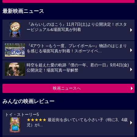
最新映画ニュース
『みらいしのほこう』11月7日(土)より公開決定！ポスタ
ービジュアル&場面写真が到着
『4アウト ─もう一度、プレイボール─』物語のはじまり
を感じる場面写真が到着！スポーツイベ...
時空を超えた愛の軌跡『僕の一年、君の一日』9月4日(金)
公開決定！場面写真一挙解禁
映画ニュースへ
みんなの映画レビュー
トイ・ストーリー5
★★★★★
最近街を歩いていても小さい子（特に3、4歳
児）がi...