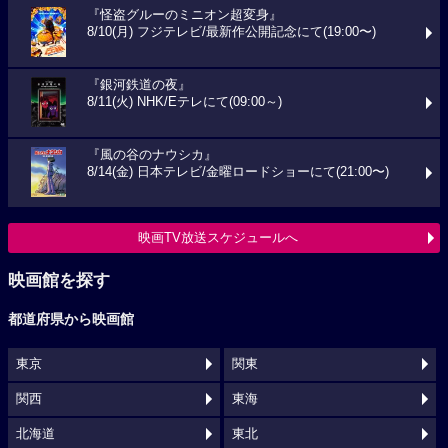
『怪盗グルーのミニオン超変身』
8/10(月) フジテレビ/最新作公開記念にて(19:00〜)
『銀河鉄道の夜』
8/11(火) NHK/Eテレにて(09:00～)
『風の谷のナウシカ』
8/14(金) 日本テレビ/金曜ロードショーにて(21:00〜)
映画TV放送スケジュールへ
映画館を探す
都道府県から映画館
東京
関東
関西
東海
北海道
東北