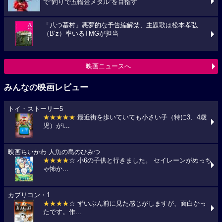
で“釣りで五輪金メダル”を目指す
「八つ墓村」悪夢的な予告編解禁、主題歌は松本孝弘
（B’z）率いるTMGが担当
映画ニュースへ
みんなの映画レビュー
トイ・ストーリー5
★★★★★
最近街を歩いていても小さい子（特に3、4歳
児）がi...
映画ちいかわ 人魚の島のひみつ
★★★★
☆ 小6の子供と行きました。 セイレーンがめっち
ゃ怖か...
カプリコン・1
★★★★
☆ ずいぶん前に見た感じがしますが、面白かっ
たです。作...