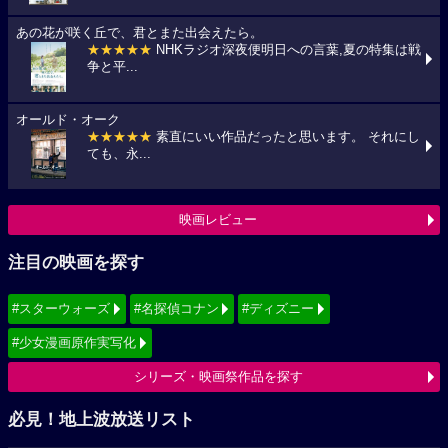
あの花が咲く丘で、君とまた出会えたら。
★★★★★
NHKラジオ深夜便明日への言葉,夏の特集は戦
争と平...
オールド・オーク
★★★★★
素直にいい作品だったと思います。 それにし
ても、永...
映画レビュー
注目の映画を探す
#スターウォーズ
#名探偵コナン
#ディズニー
#少女漫画原作実写化
シリーズ・映画祭作品を探す
必見！地上波放送リスト