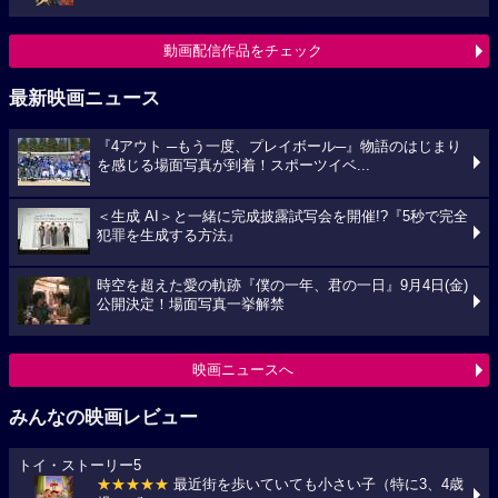
動画配信作品をチェック
最新映画ニュース
『4アウト ─もう一度、プレイボール─』物語のはじまり
を感じる場面写真が到着！スポーツイベ...
＜生成 AI＞と一緒に完成披露試写会を開催!?『5秒で完全
犯罪を生成する方法』
時空を超えた愛の軌跡『僕の一年、君の一日』9月4日(金)
公開決定！場面写真一挙解禁
映画ニュースへ
みんなの映画レビュー
トイ・ストーリー5
★★★★★
最近街を歩いていても小さい子（特に3、4歳