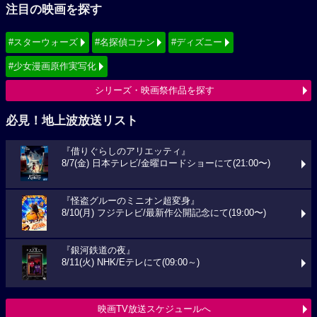
注目の映画を探す
#スターウォーズ
#名探偵コナン
#ディズニー
#少女漫画原作実写化
シリーズ・映画祭作品を探す
必見！地上波放送リスト
『借りぐらしのアリエッティ』
8/7(金) 日本テレビ/金曜ロードショーにて(21:00〜)
『怪盗グルーのミニオン超変身』
8/10(月) フジテレビ/最新作公開記念にて(19:00〜)
『銀河鉄道の夜』
8/11(火) NHK/Eテレにて(09:00～)
映画TV放送スケジュールへ