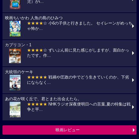
児）がi...
映画ちいかわ 人魚の島のひみつ
★★★★
☆ 小6の子供と行きました。 セイレーンがめっち
ゃ怖か...
カプリコン・1
★★★★
☆ ずいぶん前に見た感じがしますが、面白かっ
たです。作...
大統領のケーキ
★★★★★
戦禍や圧政の中でどう生きていくのか、下劣
にならなく...
あの花が咲く丘で、君とまた出会えたら。
★★★★★
NHKラジオ深夜便明日への言葉,夏の特集は戦
争と平...
映画レビュー