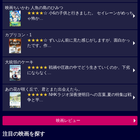
映画ちいかわ 人魚の島のひみつ
★★★★
☆ 小6の子供と行きました。 セイレーンがめっち
ゃ怖か...
カプリコン・1
★★★★
☆ ずいぶん前に見た感じがしますが、面白かっ
たです。作...
大統領のケーキ
★★★★★
戦禍や圧政の中でどう生きていくのか、下劣
にならなく...
あの花が咲く丘で、君とまた出会えたら。
★★★★★
NHKラジオ深夜便明日への言葉,夏の特集は戦
争と平...
映画レビュー
注目の映画を探す