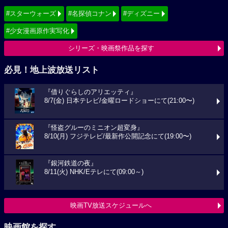
#スターウォーズ
#名探偵コナン
#ディズニー
#少女漫画原作実写化
シリーズ・映画祭作品を探す
必見！地上波放送リスト
『借りぐらしのアリエッティ』
8/7(金) 日本テレビ/金曜ロードショーにて(21:00〜)
『怪盗グルーのミニオン超変身』
8/10(月) フジテレビ/最新作公開記念にて(19:00〜)
『銀河鉄道の夜』
8/11(火) NHK/Eテレにて(09:00～)
映画TV放送スケジュールへ
映画館を探す