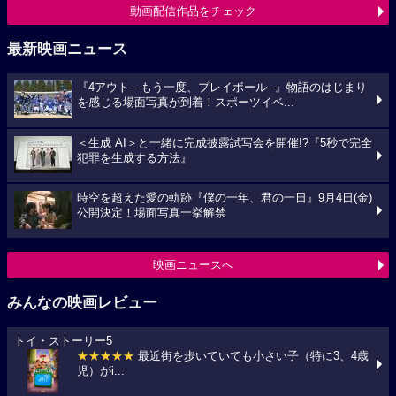
動画配信作品をチェック
最新映画ニュース
『4アウト ─もう一度、プレイボール─』物語のはじまり
を感じる場面写真が到着！スポーツイベ...
＜生成 AI＞と一緒に完成披露試写会を開催!?『5秒で完全
犯罪を生成する方法』
時空を超えた愛の軌跡『僕の一年、君の一日』9月4日(金)
公開決定！場面写真一挙解禁
映画ニュースへ
みんなの映画レビュー
トイ・ストーリー5
★★★★★
最近街を歩いていても小さい子（特に3、4歳
児）がi...