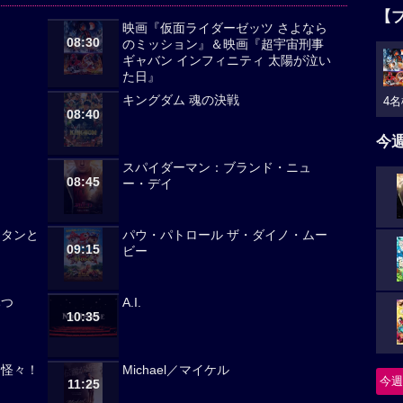
【
映画『仮面ライダーゼッツ さよなら
08:30
のミッション』＆映画『超宇宙刑事
ギャバン インフィニティ 太陽が泣い
た日』
キングダム 魂の決戦
4名
08:40
今
スパイダーマン：ブランド・ニュ
08:45
ー・デイ
ンタンと
パウ・パトロール ザ・ダイノ・ムー
09:15
ビー
みつ
A.I.
10:35
々怪々！
Michael／マイケル
今週
11:25