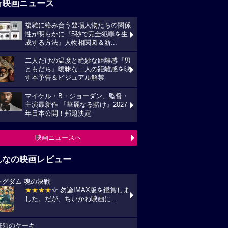
新映画ニュース
複雑に絡み合う登場人物たちの関係
性が明らかに『5秒で完全犯罪を生
成する方法』人物相関図＆新...
二人だけの温度と絶妙な距離感『男
ともだち』曖昧な二人の距離感を映
す本予告＆ビジュアル解禁
マイケル・B・ジョーダン、監督・
主演最新作 『華麗なる賭け』2027
年日本公開！邦題決定
映画ニュースへ
んなの映画レビュー
ングダム 魂の決戦
★★★★
☆ 勿論IMAX版を鑑賞しま
した。だが、ちいかわ映画に...
統領のケーキ