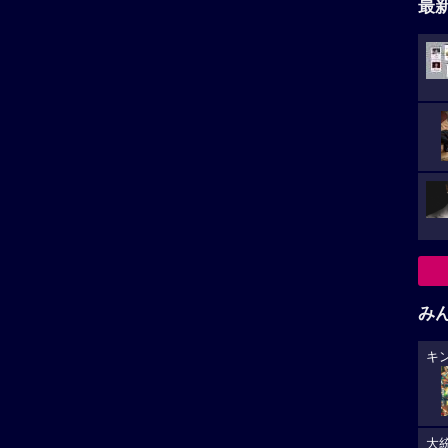
最
み
キ
大