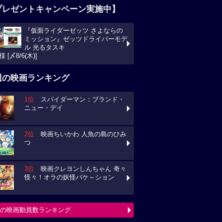
プレゼントキャンペーン実施中】
『仮面ライダーゼッツ さよならの
ミッション』ゼッツドライバーモデ
ル 光るタスキ
様 [〆8/6(木)]
週の映画ランキング
1位
スパイダーマン：ブランド・
ニュー・デイ
2位
映画ちいかわ 人魚の島のひみ
つ
3位
映画クレヨンしんちゃん 奇々
怪々！オラの妖怪バケ～ション
の映画動員数ランキング