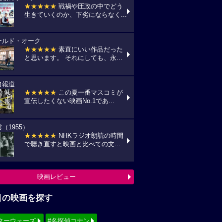
★★★★★
戦禍や圧政の中でどう
生きていくのか、下劣にならなく...
ールド・オーク
★★★★★
素直にいい作品だった
と思います。 それにしても、永...
向報道
★★★★★
この夏一番マスコミが
宣伝したくない映画No.1であ...
（1955）
★★★★★
NHKラジオ朗読の時間
で聴き直すと映画と比べての文...
映画レビュー
目の映画を探す
ターウォーズ
#名探偵コナン