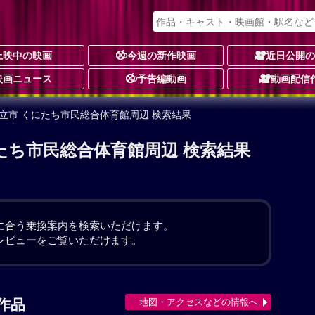
上映中の映画
今週の新作映画
近日公開
映画ニュース
予告編動画
動画配信
国立市 くにたち市民総合体育館周辺 検索結果
たち市民総合体育館周辺 検索結果
。
に合う乗換案内を検索いただけます。
レビューをご覧いただけます。
地図・アクセスなどの情報へ
作品