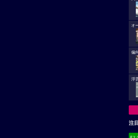
オ
偏
浮雲
注
#ス