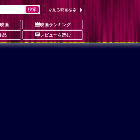
今見る映画検索
の映画
映画ランキング
作品
レビューを読む