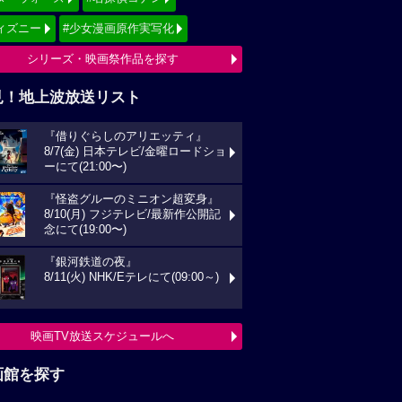
ィズニー
#少女漫画原作実写化
シリーズ・映画祭作品を探す
見！地上波放送リスト
『借りぐらしのアリエッティ』
8/7(金) 日本テレビ/金曜ロードショ
ーにて(21:00〜)
『怪盗グルーのミニオン超変身』
8/10(月) フジテレビ/最新作公開記
念にて(19:00〜)
『銀河鉄道の夜』
8/11(火) NHK/Eテレにて(09:00～)
映画TV放送スケジュールへ
画館を探す