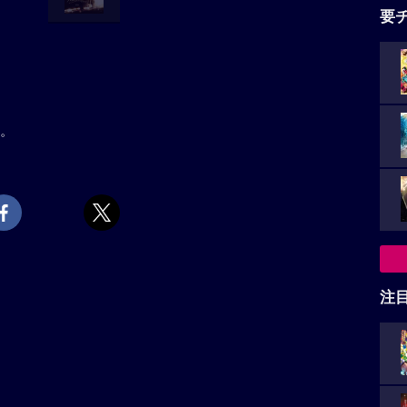
要
。
注