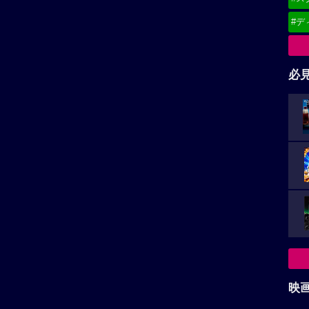
#デ
必
映