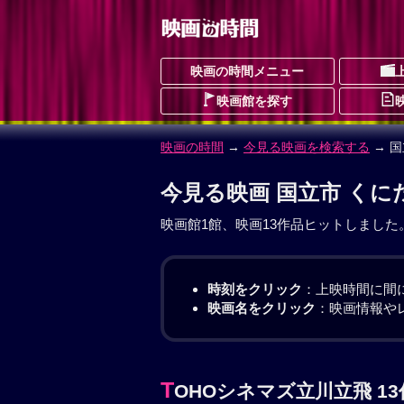
映画の時間メニュー
映画館を探す
映画の時間
→
今見る映画を検索する
→ 
今見る映画 国立市 くに
映画館1館、映画13作品ヒットしました
時刻をクリック
：上映時間に間
映画名をクリック
：映画情報や
T
OHOシネマズ立川立飛 13