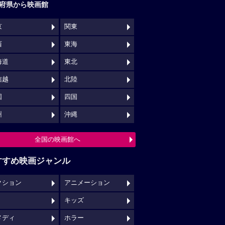
府県から映画館
京
関東
西
東海
海道
東北
信越
北陸
国
四国
州
沖縄
全国の映画館へ
すすめ映画ジャンル
クション
アニメーション
キッズ
メディ
ホラー