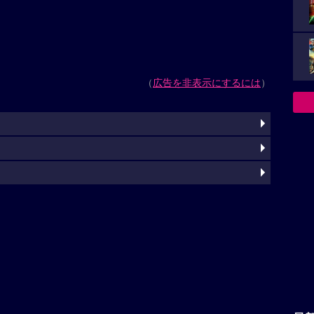
（
広告を非表示にするには
）