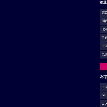
都道
東
関
北
甲
中
九
お
ア
SF
コ