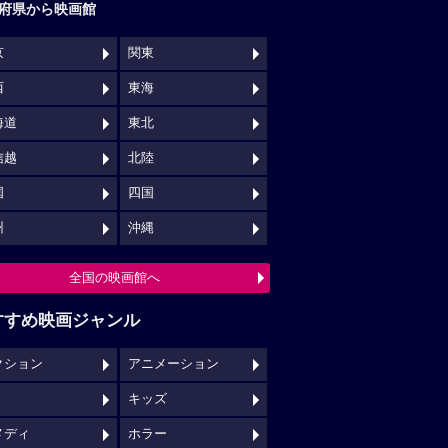
府県から映画館
京
関東
西
東海
海道
東北
信越
北陸
国
四国
州
沖縄
全国の映画館へ
すすめ映画ジャンル
クション
アニメーション
キッズ
メディ
ホラー