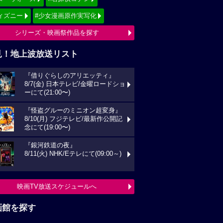
ィズニー
#少女漫画原作実写化
シリーズ・映画祭作品を探す
見！地上波放送リスト
『借りぐらしのアリエッティ』
8/7(金) 日本テレビ/金曜ロードショ
ーにて(21:00〜)
『怪盗グルーのミニオン超変身』
8/10(月) フジテレビ/最新作公開記
念にて(19:00〜)
『銀河鉄道の夜』
8/11(火) NHK/Eテレにて(09:00～)
映画TV放送スケジュールへ
画館を探す