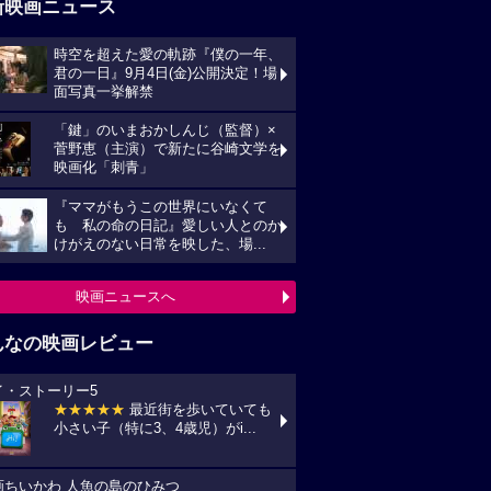
新映画ニュース
時空を超えた愛の軌跡『僕の一年、
君の一日』9月4日(金)公開決定！場
面写真一挙解禁
「鍵」のいまおかしんじ（監督）×
菅野恵（主演）で新たに谷崎文学を
映画化「刺青」
『ママがもうこの世界にいなくて
も 私の命の日記』愛しい人とのか
けがえのない日常を映した、場...
映画ニュースへ
んなの映画レビュー
イ・ストーリー5
★★★★★
最近街を歩いていても
小さい子（特に3、4歳児）がi...
画ちいかわ 人魚の島のひみつ