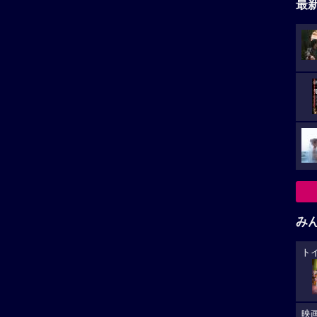
最
み
ト
映