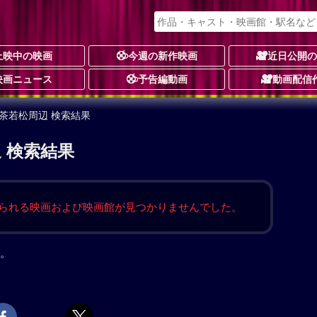
上映中の映画
今週の新作映画
近日公開
映画ニュース
予告編動画
動画配信
喫茶若松周辺 検索結果
 検索結果
られる映画および映画館が見つかりませんでした。
。