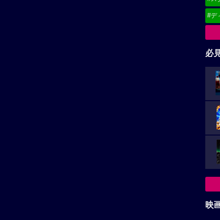
#デ
必
映