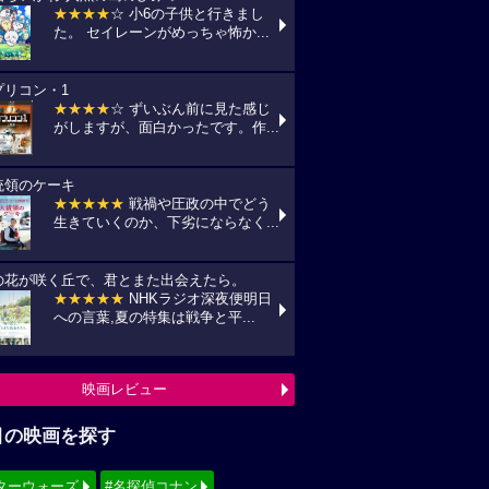
★★★★
☆ 小6の子供と行きまし
た。 セイレーンがめっちゃ怖か...
プリコン・1
★★★★
☆ ずいぶん前に見た感じ
がしますが、面白かったです。作...
統領のケーキ
★★★★★
戦禍や圧政の中でどう
生きていくのか、下劣にならなく...
の花が咲く丘で、君とまた出会えたら。
★★★★★
NHKラジオ深夜便明日
への言葉,夏の特集は戦争と平...
映画レビュー
目の映画を探す
ターウォーズ
#名探偵コナン