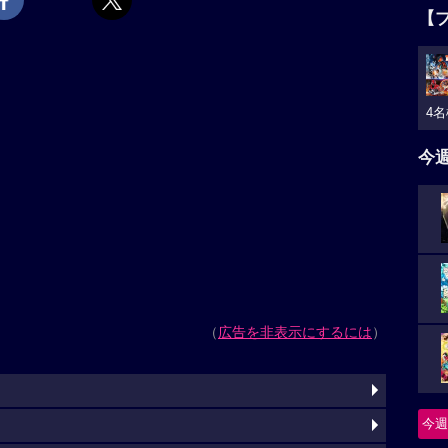
【
4名
今
（
広告を非表示にするには
）
今週