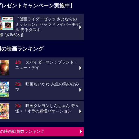
プレゼントキャンペーン実施中】
『仮面ライダーゼッツ さよならの
ミッション』ゼッツドライバーモデ
ル 光るタスキ
様 [〆8/6(木)]
週の映画ランキング
1位
スパイダーマン：ブランド・
ニュー・デイ
2位
映画ちいかわ 人魚の島のひみ
つ
3位
映画クレヨンしんちゃん 奇々
怪々！オラの妖怪バケ～ション
の映画動員数ランキング