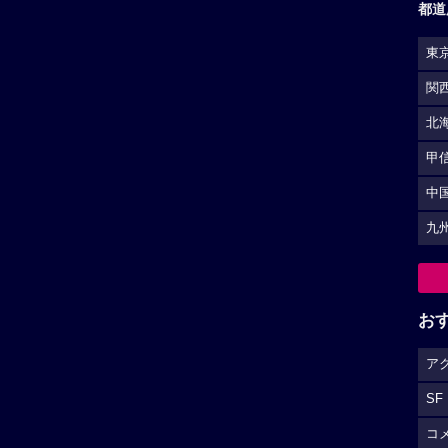
都道
東
関
北
甲
中
九
お
ア
SF
コ