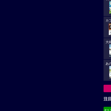
カ
大
あ
注
#ス