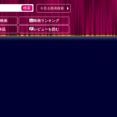
今見る映画検索
の映画
映画ランキング
作品
レビューを読む