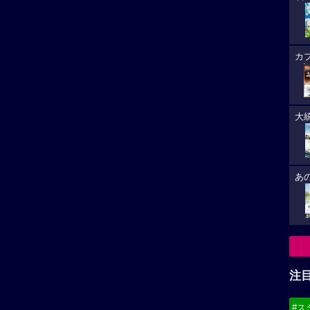
カ
大
あ
注
#ス