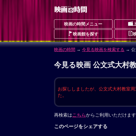
映画の時間メニュー
映画館を探す
映画の時間
→
今見る映画を検索する
→ 
今見る映画 公文式大村教
お探ししましたが、公文式大村教室周
た。
再検索は
こちら
からご利用いただけます
このページをシェアする