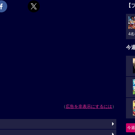
【
4名
今
（
広告を非表示にするには
）
今週