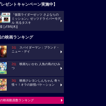
プレゼントキャンペーン実施中】
『仮面ライダーゼッツ さよならの
ミッション』ゼッツドライバーモデ
ル 光るタスキ
様 [〆8/6(木)]
週の映画ランキング
1位
スパイダーマン：ブランド・
ニュー・デイ
2位
映画ちいかわ 人魚の島のひみ
つ
3位
映画クレヨンしんちゃん 奇々
怪々！オラの妖怪バケ～ション
の映画動員数ランキング