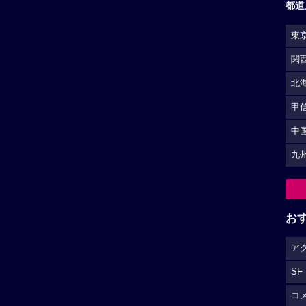
都道
東
関
北
甲
中
九
お
ア
SF
コ