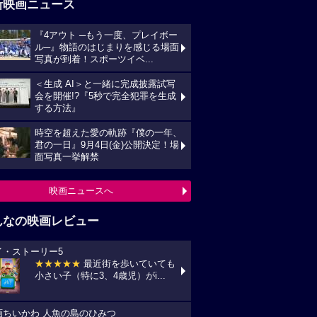
新映画ニュース
『4アウト ─もう一度、プレイボー
ル─』物語のはじまりを感じる場面
写真が到着！スポーツイベ...
＜生成 AI＞と一緒に完成披露試写
会を開催!?『5秒で完全犯罪を生成
する方法』
時空を超えた愛の軌跡『僕の一年、
君の一日』9月4日(金)公開決定！場
面写真一挙解禁
映画ニュースへ
んなの映画レビュー
イ・ストーリー5
★★★★★
最近街を歩いていても
小さい子（特に3、4歳児）がi...
画ちいかわ 人魚の島のひみつ