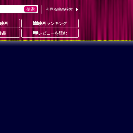
今見る映画検索
の映画
映画ランキング
作品
レビューを読む