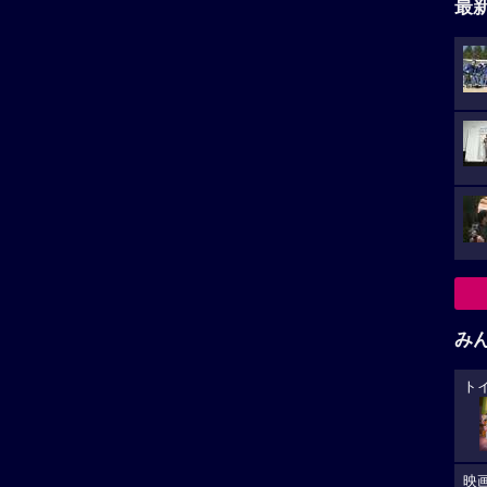
最
み
ト
映