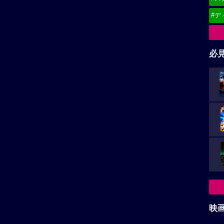
#デ
必
映