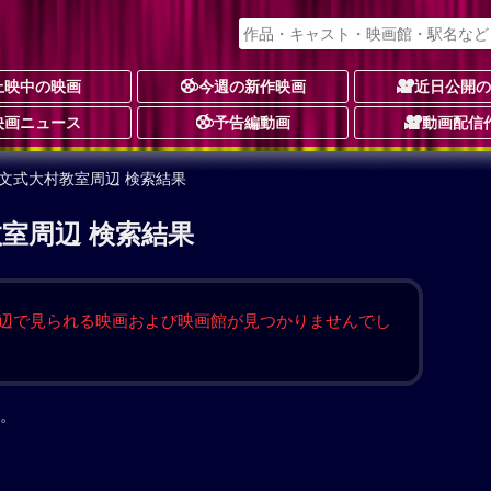
上映中の映画
今週の新作映画
近日公開
映画ニュース
予告編動画
動画配信
公文式大村教室周辺 検索結果
室周辺 検索結果
辺で見られる映画および映画館が見つかりませんでし
。