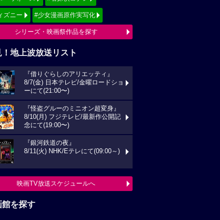
ィズニー
#少女漫画原作実写化
シリーズ・映画祭作品を探す
見！地上波放送リスト
『借りぐらしのアリエッティ』
8/7(金) 日本テレビ/金曜ロードショ
ーにて(21:00〜)
『怪盗グルーのミニオン超変身』
8/10(月) フジテレビ/最新作公開記
念にて(19:00〜)
『銀河鉄道の夜』
8/11(火) NHK/Eテレにて(09:00～)
映画TV放送スケジュールへ
画館を探す