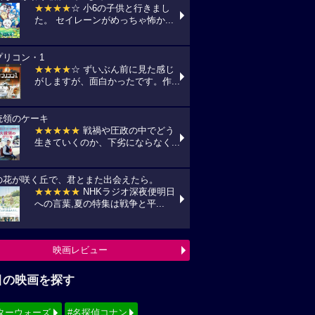
★★★★
☆ 小6の子供と行きまし
た。 セイレーンがめっちゃ怖か...
プリコン・1
★★★★
☆ ずいぶん前に見た感じ
がしますが、面白かったです。作...
統領のケーキ
★★★★★
戦禍や圧政の中でどう
生きていくのか、下劣にならなく...
の花が咲く丘で、君とまた出会えたら。
★★★★★
NHKラジオ深夜便明日
への言葉,夏の特集は戦争と平...
映画レビュー
目の映画を探す
ターウォーズ
#名探偵コナン