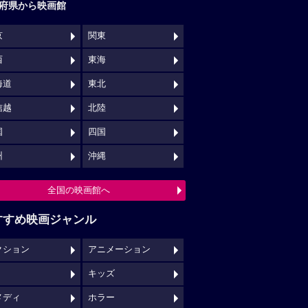
府県から映画館
京
関東
西
東海
海道
東北
信越
北陸
国
四国
州
沖縄
全国の映画館へ
すすめ映画ジャンル
クション
アニメーション
キッズ
メディ
ホラー