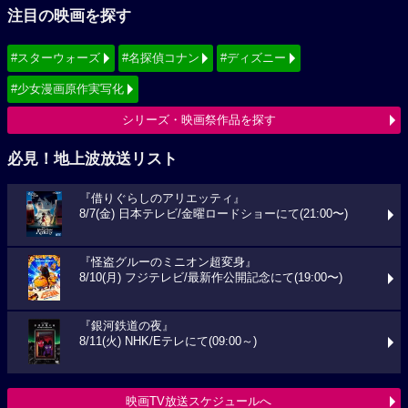
注目の映画を探す
#スターウォーズ
#名探偵コナン
#ディズニー
#少女漫画原作実写化
シリーズ・映画祭作品を探す
必見！地上波放送リスト
『借りぐらしのアリエッティ』
8/7(金) 日本テレビ/金曜ロードショーにて(21:00〜)
『怪盗グルーのミニオン超変身』
8/10(月) フジテレビ/最新作公開記念にて(19:00〜)
『銀河鉄道の夜』
8/11(火) NHK/Eテレにて(09:00～)
映画TV放送スケジュールへ