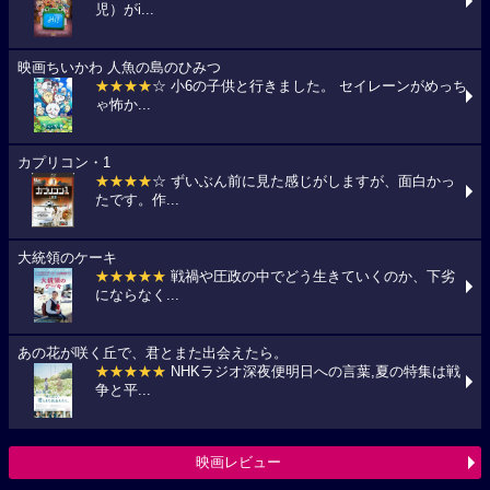
児）がi...
映画ちいかわ 人魚の島のひみつ
★★★★
☆ 小6の子供と行きました。 セイレーンがめっち
ゃ怖か...
カプリコン・1
★★★★
☆ ずいぶん前に見た感じがしますが、面白かっ
たです。作...
大統領のケーキ
★★★★★
戦禍や圧政の中でどう生きていくのか、下劣
にならなく...
あの花が咲く丘で、君とまた出会えたら。
★★★★★
NHKラジオ深夜便明日への言葉,夏の特集は戦
争と平...
映画レビュー