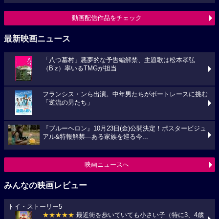
動画配信作品をチェック
最新映画ニュース
「八つ墓村」悪夢的な予告編解禁、主題歌は松本孝弘
（B’z）率いるTMGが担当
フランシス・ンら出演。中年男たちがボートレースに挑む
「逆流の男たち」
『ブルーヘロン』10月23日(金)公開決定！ポスタービジュ
アル&特報解禁―ある家族を巡る今...
映画ニュースへ
みんなの映画レビュー
トイ・ストーリー5
★★★★★
最近街を歩いていても小さい子（特に3、4歳