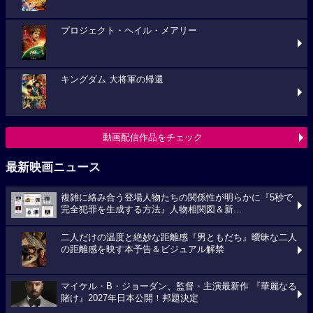
プロジェクト・ヘイル・メアリー
キングダム 大将軍の帰還
動画配信作品をチェック
最新映画ニュース
複雑に絡み合う登場人物たちの関係性が明らかに『5秒で
完全犯罪を生成する方法』人物相関図＆新...
二人だけの温度と絶妙な距離感『男ともだち』曖昧な二人
の距離感を映す本予告＆ビジュアル解禁
マイケル・B・ジョーダン、監督・主演最新作 『華麗なる
賭け』2027年日本公開！邦題決定