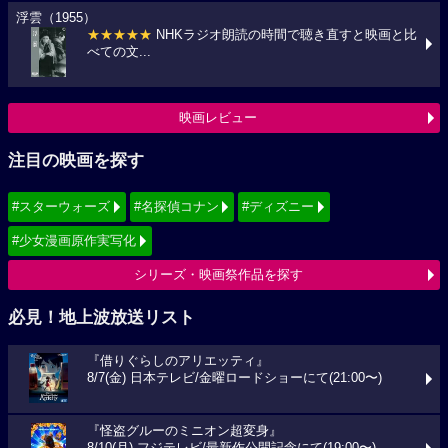
浮雲（1955）
★★★★★
NHKラジオ朗読の時間で聴き直すと映画と比
べての文...
映画レビュー
注目の映画を探す
#スターウォーズ
#名探偵コナン
#ディズニー
#少女漫画原作実写化
シリーズ・映画祭作品を探す
必見！地上波放送リスト
『借りぐらしのアリエッティ』
8/7(金) 日本テレビ/金曜ロードショーにて(21:00〜)
『怪盗グルーのミニオン超変身』
8/10(月) フジテレビ/最新作公開記念にて(19:00〜)