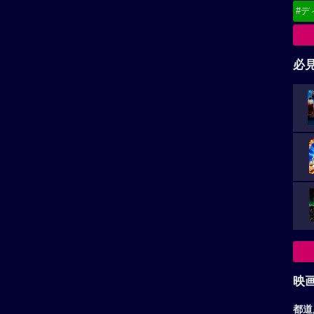
#デ
必
映
都道