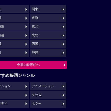
京
関東
西
東海
海道
東北
信越
北陸
国
四国
州
沖縄
全国の映画館へ
すすめ映画ジャンル
クション
アニメーション
キッズ
メディ
ホラー