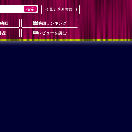
今見る映画検索
の映画
映画ランキング
作品
レビューを読む