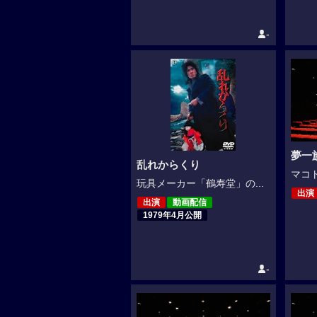
-
夢一
乱れからくり
マコト
玩具メーカー「鶴寿堂」の...
出演
出演
動画配信
1979年4月公開
-