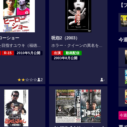
【
ローショー
呪怨2（2003）
今
目指すユウキ（福徳...
ホラー・クイーンの異名を...
R-15
2010年5月公開
出演
動画配信
2003年8月公開
★★
☆☆☆
2
-
今週