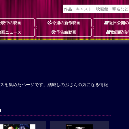
上映中の映画
今週の新作映画
近日公開
映画ニュース
予告編動画
動画配信
スを集めたページです。結城しのぶさんの気になる情報
品