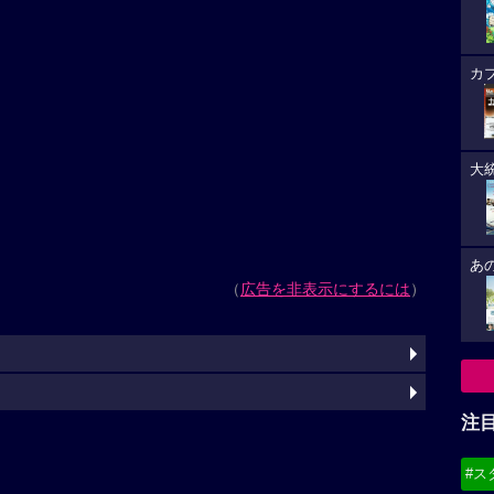
カ
大
あ
（
広告を非表示にするには
）
注
#ス