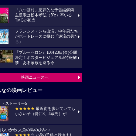
「八つ墓村」悪夢的な予告編解禁、
主題歌は松本孝弘（B’z）率いる
TMGが担当
フランシス・ンら出演。中年男たち
がボートレースに挑む「逆流の男た
ち」
『ブルーヘロン』10月23日(金)公開
決定！ポスタービジュアル&特報解
禁―ある家族を巡る今...
映画ニュースへ
んなの映画レビュー
イ・ストーリー5
★★★★★
最近街を歩いていても
小さい子（特に3、4歳児）がi...
画ちいかわ 人魚の島のひみつ
★★★★
☆ 小6の子供と行きまし