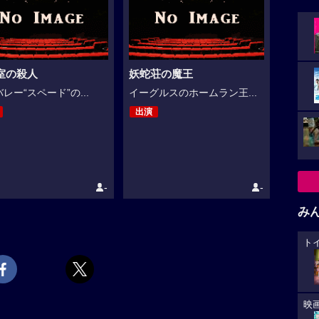
室の殺人
妖蛇荘の魔王
レー“スペード”の...
イーグルスのホームラン王...
出演
-
-
み
ト
映