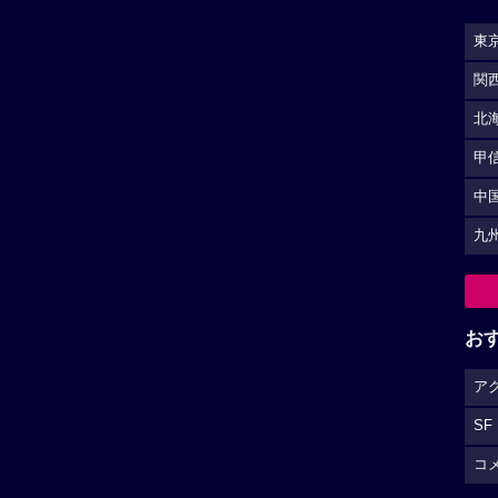
東
関
北
甲
中
九
お
ア
SF
コ