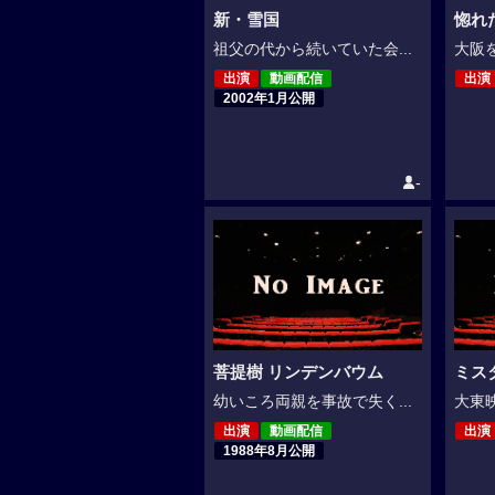
新・雪国
惚れ
祖父の代から続いていた会...
大阪を
出演
動画配信
出演
2002年1月公開
-
菩提樹 リンデンバウム
ミス
幼いころ両親を事故で失く...
大東映
出演
動画配信
出演
1988年8月公開