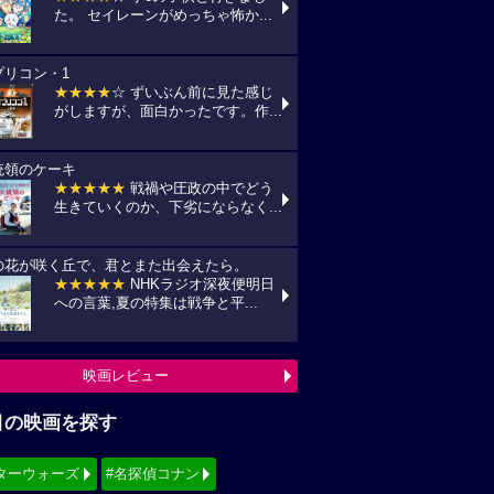
た。 セイレーンがめっちゃ怖か...
プリコン・1
★★★★
☆ ずいぶん前に見た感じ
がしますが、面白かったです。作...
統領のケーキ
★★★★★
戦禍や圧政の中でどう
生きていくのか、下劣にならなく...
の花が咲く丘で、君とまた出会えたら。
★★★★★
NHKラジオ深夜便明日
への言葉,夏の特集は戦争と平...
映画レビュー
目の映画を探す
ターウォーズ
#名探偵コナン