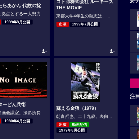
要
ゴト師株式会社 ルーキーズ
たらあかん 代紋の掟
THE MOVIE
拠点とする一大勢力...
東都大学4年生の熱志は、...
1999年8月公開
出演
1999年7月公開
-
-
注
ターどん兵衛
蘇える金狼（1979）
画会議室。撮影所長...
朝倉哲也、二十九歳。表向...
1980年4月公開
出演
動画配信
1979年8月公開