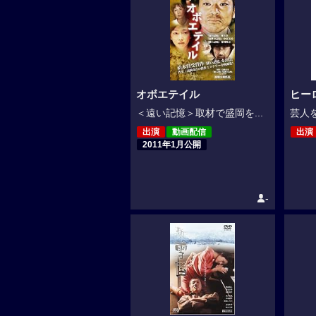
オボエテイル
ヒー
＜遠い記憶＞取材で盛岡を...
芸人を
出演
動画配信
出演
2011年1月公開
-