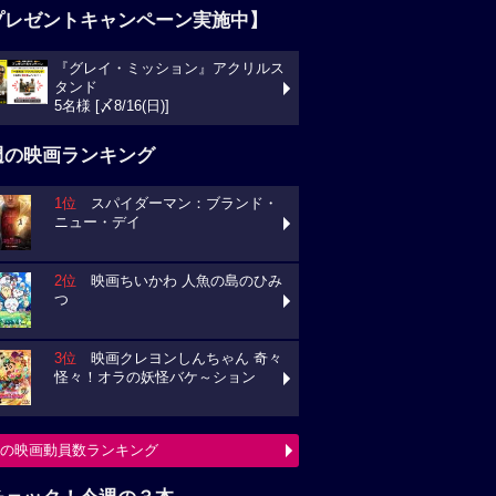
プレゼントキャンペーン実施中】
『グレイ・ミッション』アクリルス
タンド
5名様 [〆8/16(日)]
週の映画ランキング
1位
スパイダーマン：ブランド・
ニュー・デイ
2位
映画ちいかわ 人魚の島のひみ
つ
3位
映画クレヨンしんちゃん 奇々
怪々！オラの妖怪バケ～ション
の映画動員数ランキング