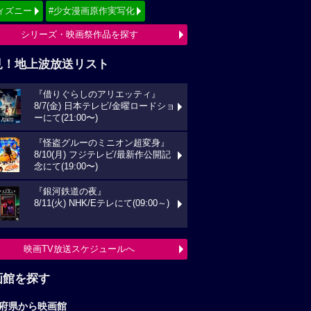
ィズニー
#少女漫画原作実写化
シリーズ・映画祭作品を探す
見！地上波放送リスト
『借りぐらしのアリエッティ』
8/7(金) 日本テレビ/金曜ロードショ
ーにて(21:00〜)
『怪盗グルーのミニオン超変身』
8/10(月) フジテレビ/最新作公開記
念にて(19:00〜)
『銀河鉄道の夜』
8/11(火) NHK/Eテレにて(09:00～)
映画TV放送スケジュールへ
画館を探す
府県から映画館