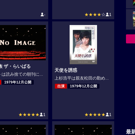
-
★★★★
☆
1
族 ザ・らいばる
天使を誘惑
は読み捨ての朝刊に...
上杉浩平は親友松田の勤め...
1979年12月公開
出演
1979年12月公開
★★★★★
1
★★★★★
1
最