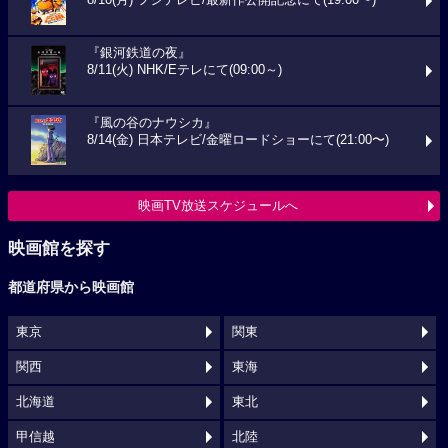
『銀河鉄道の夜』
8/11(火) NHK/Eテレにて(09:00～)
『風の谷のナウシカ』
8/14(金) 日本テレビ/金曜ロードショーにて(21:00〜)
映画TV放送スケジュールへ
映画館を探す
都道府県から映画館
東京
関東
関西
東海
北海道
東北
甲信越
北陸