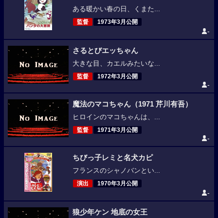
ある暖かい春の日、くまた...
監督
1973年3月公開
-
さるとびエッちゃん
大きな目、カエルみたいな...
監督
1972年3月公開
-
魔法のマコちゃん（1971 芹川有吾）
ヒロインのマコちゃんは、...
監督
1971年3月公開
-
ちびっ子レミと名犬カピ
フランスのシャノバンとい...
演出
1970年3月公開
-
狼少年ケン 地底の女王