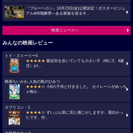
『ブルーヘロン』10月23日(金)公開決定！ポスタービジュ
アル&特報解禁―ある家族を巡る今...
映画ニュースへ
みんなの映画レビュー
トイ・ストーリー5
★★★★★
最近街を歩いていても小さい子（特に3、4歳
児）がi...
映画ちいかわ 人魚の島のひみつ
★★★★
☆ 小6の子供と行きました。 セイレーンがめっち
ゃ怖か...
カプリコン・1
★★★★
☆ ずいぶん前に見た感じがしますが、面白かっ
たです。作...