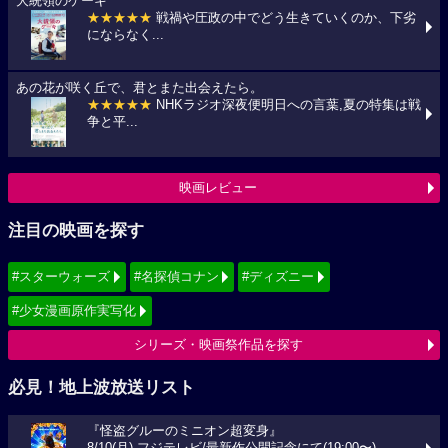
大統領のケーキ
★★★★★
戦禍や圧政の中でどう生きていくのか、下劣
にならなく...
あの花が咲く丘で、君とまた出会えたら。
★★★★★
NHKラジオ深夜便明日への言葉,夏の特集は戦
争と平...
映画レビュー
注目の映画を探す
#スターウォーズ
#名探偵コナン
#ディズニー
#少女漫画原作実写化
シリーズ・映画祭作品を探す
必見！地上波放送リスト
『怪盗グルーのミニオン超変身』
8/10(月) フジテレビ/最新作公開記念にて(19:00〜)