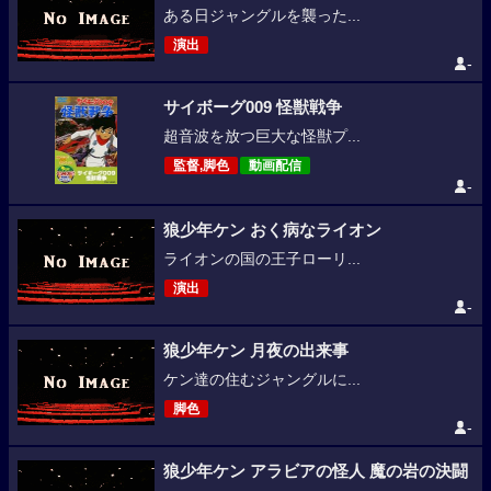
ある日ジャングルを襲った...
演出
-
サイボーグ009 怪獣戦争
超音波を放つ巨大な怪獣プ...
監督,脚色
動画配信
-
狼少年ケン おく病なライオン
ライオンの国の王子ローリ...
演出
-
狼少年ケン 月夜の出来事
ケン達の住むジャングルに...
脚色
-
狼少年ケン アラビアの怪人 魔の岩の決闘