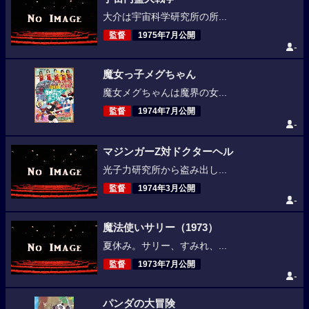
大介は宇宙科学研究所の所...
監督
1975年7月公開
-
魔女っ子メグちゃん
魔女メグちゃんは魔界の女...
監督
1974年7月公開
-
マジンガーZ対ドクターヘル
光子力研究所から盗み出し...
監督
1974年3月公開
-
魔法使いサリー（1973）
夏休み。サリー、すみれ、...
監督
1973年7月公開
-
パンダの大冒険