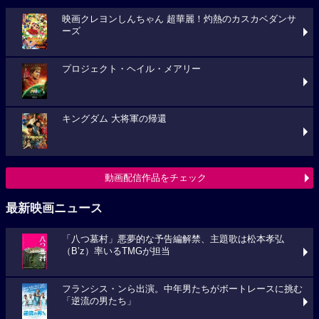
映画クレヨンしんちゃん 超華麗！灼熱のカスカベダンサ
ーズ
プロジェクト・ヘイル・メアリー
キングダム 大将軍の帰還
動画配信作品をチェック
最新映画ニュース
「八つ墓村」悪夢的な予告編解禁、主題歌は松本孝弘
（B’z）率いるTMGが担当
フランシス・ンら出演。中年男たちがボートレースに挑む
「逆流の男たち」