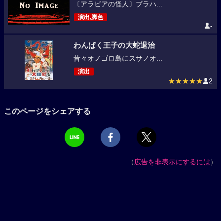
〔アラビアの怪人〕ブラハ...
演出,脚色
-
わんぱく王子の大蛇退治
昔々オノゴロ島にスサノオ...
演出
★★★★★
2
このページをシェアする
（
広告を非表示にするには
）