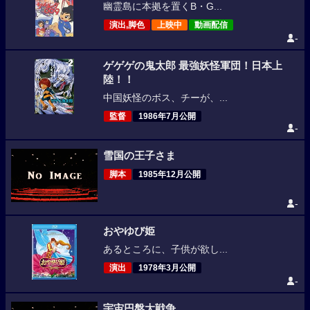
幽霊島に本拠を置くB・G...
演出,脚色
上映中
動画配信
-
ゲゲゲの鬼太郎 最強妖怪軍団！日本上
陸！！
中国妖怪のボス、チーが、...
監督
1986年7月公開
-
雪国の王子さま
脚本
1985年12月公開
-
おやゆび姫
あるところに、子供が欲し...
演出
1978年3月公開
-
宇宙円盤大戦争